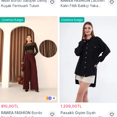
Wovi
Bordo Salopet Geniş
RAWEA FASHİON
Lacivert
Kuşak Fermuarlı Tulum
Kalın Fitilli Balıkçı Yaka
Pamuklu Triko Kazak
Ücretsiz Kargo
Ücretsiz Kargo
4
810,00TL
1.209,00TL
RAWEA FASHİON
Bordo
Pasaklı Giyim
Siyah