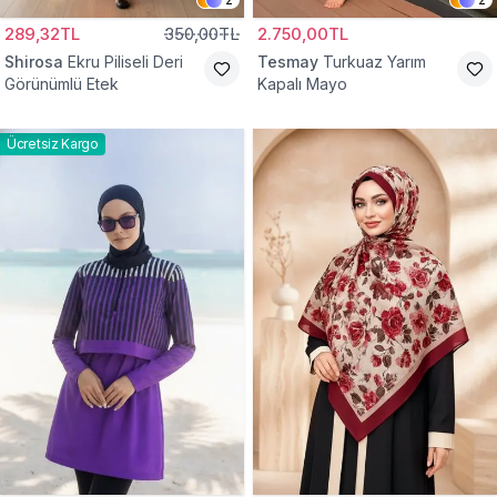
289,32TL
350,00TL
2.750,00TL
Shirosa
Ekru Piliseli Deri
Tesmay
Turkuaz Yarım
Görünümlü Etek
Kapalı Mayo
Ücretsiz Kargo