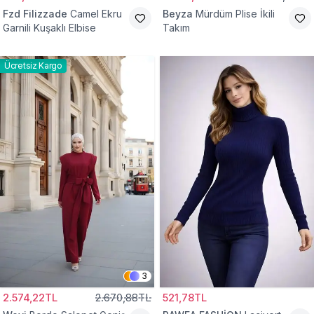
Fzd Filizzade
Camel Ekru
Beyza
Mürdüm Plise İkili
Garnili Kuşaklı Elbise
Takım
Ücretsiz Kargo
3
2.574,22TL
2.670,88TL
521,78TL