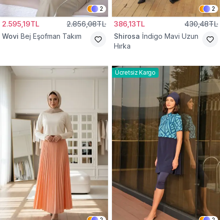
2
2
2.595,19TL
2.856,08TL
386,13TL
430,48TL
Wovi
Bej Eşofman Takım
Shirosa
İndigo Mavi Uzun
Hırka
Ücretsiz Kargo
2
2