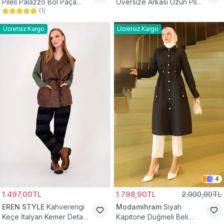
Pileli Palazzo Bol Paça
Oversize Arkası Uzun Pileli
(
1
)
Yüksek Bel Tesettür
Kollu Keten Gömlek Tunik
Pantolon
Ücretsiz Kargo
Ücretsiz Kargo
4
1.497,00TL
1.798,90TL
2.000,00TL
EREN STYLE
Kahverengi
Modamihram
Siyah
Keçe İtalyan Kemer Detaylı
Kapitone Düğmeli Beli