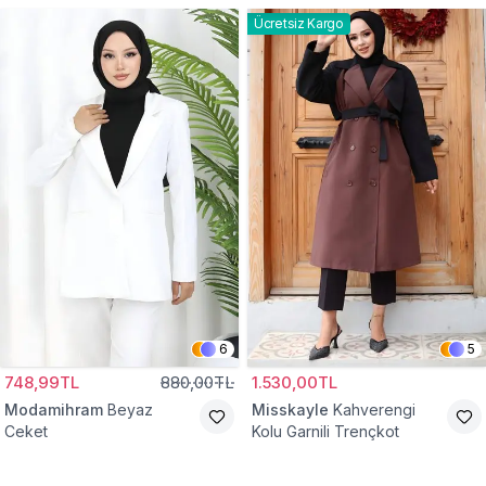
Ücretsiz Kargo
6
5
748,99TL
880,00TL
1.530,00TL
Modamihram
Beyaz
Misskayle
Kahverengi
Ceket
Kolu Garnili Trençkot