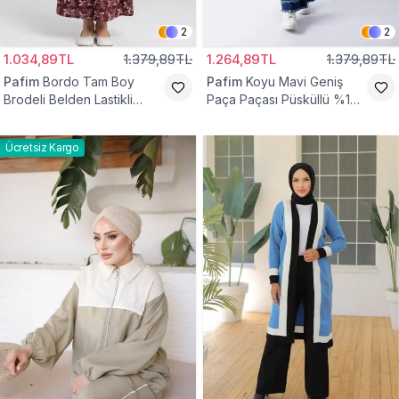
2
2
1.034,89TL
1.379,89TL
1.264,89TL
1.379,89TL
Pafim
Bordo Tam Boy
Pafim
Koyu Mavi Geniş
Brodeli Belden Lastikli
Paça Paçası Püsküllü %100
Pamuk Kız Çocuk Etek
Pamuk Kız Çocuk Kot
Pantolon
Ücretsiz Kargo