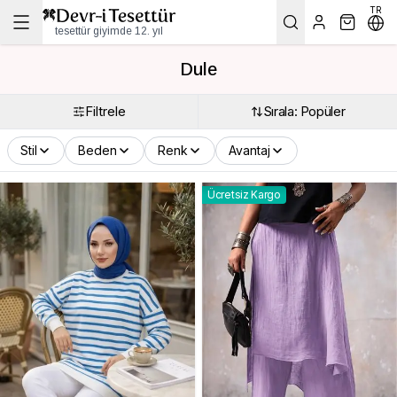
TR
tesettür giyimde 12. yıl
Dule
Filtrele
Sırala: Popüler
Stil
Beden
Renk
Avantaj
Ücretsiz Kargo