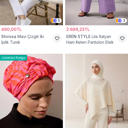
5
3
490,00TL
2.699,23TL
Shirosa
Mavi Çizgili İki
EREN STYLE
Lila İtalyan
İplik Tunik
Ham Keten Pantolon Etek
Ücretsiz Kargo