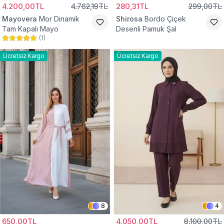
4.200,00TL
4.762,19TL
280,31TL
299,00TL
Mayovera
Mor Dinamik
Shirosa
Bordo Çiçek
Tam Kapalı Mayo
Desenli Pamuk Şal
(
1
)
Ücretsiz Kargo
Ücretsiz Kargo
8
4
650,00TL
4.050,00TL
8.100,00TL