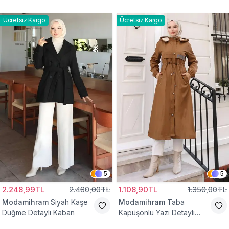
Yelek
Bağcıklı Kap
Ücretsiz Kargo
Ücretsiz Kargo
5
5
2.248,99TL
2.480,00TL
1.108,90TL
1.350,00TL
Modamihram
Siyah Kaşe
Modamihram
Taba
Düğme Detaylı Kaban
Kapüşonlu Yazı Detaylı
Mont