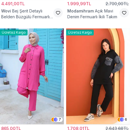
4.491,00TL
1.999,99TL
2.700,00TL
Wovi
Bej Şerit Detaylı
Modamihram
Açık Mavi
Belden Büzgülü Fermuarlı
Denim Fermuarlı İkili Takım
İkili Spor Eşofman Takımı
Ücretsiz Kargo
Ücretsiz Kargo
7
6
865,00TL
1.708,01TL
2.643,68TL