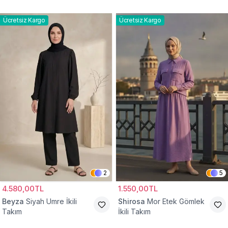
Ücretsiz Kargo
Ücretsiz Kargo
2
5
4.580,00TL
1.550,00TL
Beyza
Siyah Umre İkili
Shirosa
Mor Etek Gömlek
Takım
İkili Takım