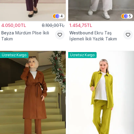
4
5
4.050,00TL
8.100,00TL
1.454,75TL
Beyza
Mürdüm Plise İkili
Westbound
Ekru Taş
Takım
İşlemeli İkili Yazlık Takım
Ücretsiz Kargo
Ücretsiz Kargo