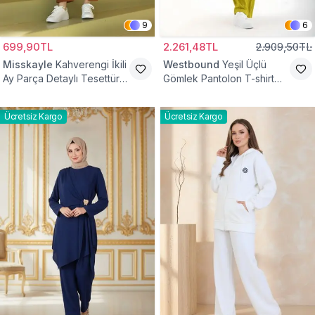
9
6
699,90TL
2.261,48TL
2.909,50TL
Misskayle
Kahverengi İkili
Westbound
Yeşil Üçlü
Ay Parça Detaylı Tesettür
Gömlek Pantolon T-shirt
Takım
Takım
Ücretsiz Kargo
Ücretsiz Kargo