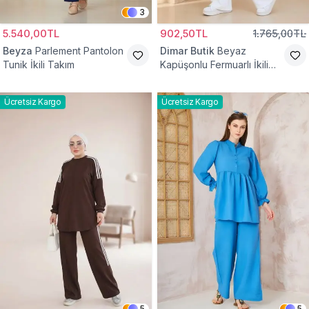
3
5.540,00TL
902,50TL
1.765,00TL
Beyza
Parlement Pantolon
Dimar Butik
Beyaz
Tunik İkili Takım
Kapüşonlu Fermuarlı İkili
Takım
Ücretsiz Kargo
Ücretsiz Kargo
5
5