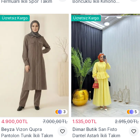
Fermuarlı İkili Spor Takım
Boncuklu İkili Kimono
Takım
Ücretsiz Kargo
Ücretsiz Kargo
3
5
4.900,00TL
7.000,00TL
1.535,00TL
2.915,00TL
Beyza
Vizon Qupra
Dimar Butik
Sarı Fisto
Pantolon Tunik İkili Takım
Dantel Astarlı İkili Takım