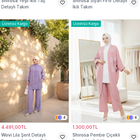
Shirosa
Yeşil İkili Taş
Shirosa
Siyah Fırfır Detaylı
Detaylı Takım
İkili Takım
Ücretsiz Kargo
Ücretsiz Kargo
4
4
4.491,00TL
1.300,00TL
Wovi
Lila Şerit Detaylı
Shirosa
Pembe Çiçekli