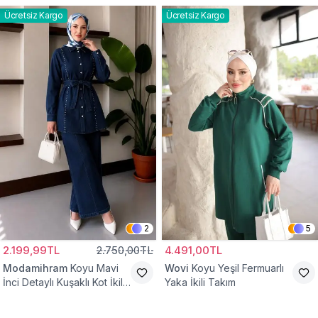
Ücretsiz Kargo
Ücretsiz Kargo
2
5
2.199,99TL
2.750,00TL
4.491,00TL
Modamihram
Koyu Mavi
Wovi
Koyu Yeşil Fermuarlı
İnci Detaylı Kuşaklı Kot İkili
Yaka İkili Takım
Takım