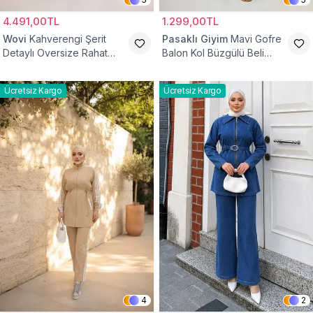
4.491,00TL
1.299,00TL
Wovi
Kahverengi Şerit
Pasaklı Giyim
Mavi Gofre
Detaylı Oversize Rahat
Balon Kol Büzgülü Beli
Eşofman Takımı
Lastikli Cepli Tesettür İkili
Takım
Ücretsiz Kargo
Ücretsiz Kargo
4
2