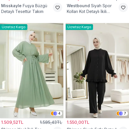
Misskayle
Fuşya Büzgü
Westbound
Siyah Spor
Detaylı Tesettür Takım
Kolları Kot Detaylı İkili
Takım
Ücretsiz Kargo
Ücretsiz Kargo
4
7
1.509,52TL
1.585,43TL
1.550,00TL