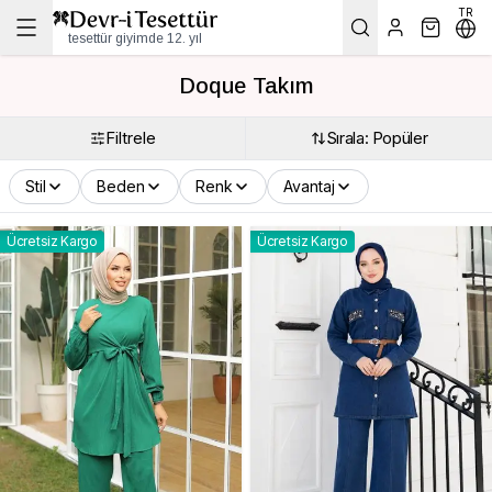
TR
tesettür giyimde 12. yıl
Doque Takım
Filtrele
Sırala: Popüler
Stil
Beden
Renk
Avantaj
Ücretsiz Kargo
Ücretsiz Kargo