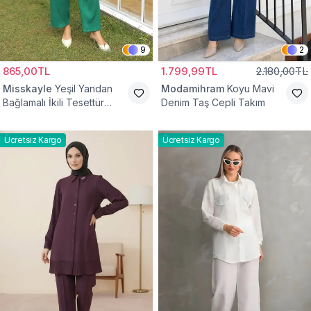
9
2
865,00TL
1.799,99TL
2.180,00TL
Misskayle
Yeşil Yandan
Modamihram
Koyu Mavi
Bağlamalı İkili Tesettür
Denim Taş Cepli Takım
Takım
Ücretsiz Kargo
Ücretsiz Kargo