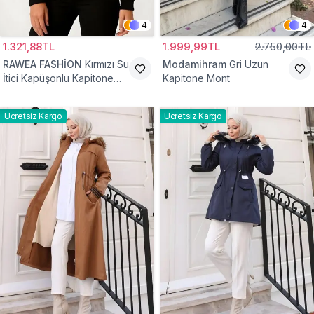
4
4
1.321,88TL
1.999,99TL
2.750,00TL
RAWEA FASHİON
Kırmızı Su
Modamihram
Gri Uzun
İtici Kapüşonlu Kapitone
Kapitone Mont
Astarlı Tesettür Mont
Ücretsiz Kargo
Ücretsiz Kargo