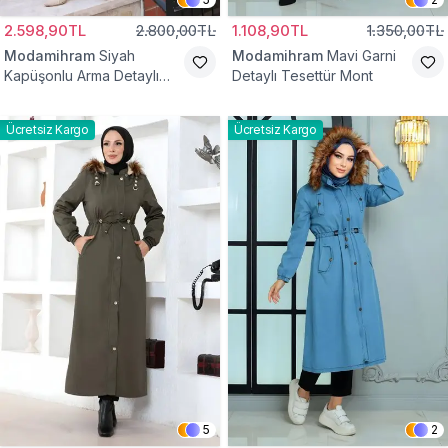
2.598,90TL
2.800,00TL
1.108,90TL
1.350,00TL
Modamihram
Siyah
Modamihram
Mavi Garni
Kapüşonlu Arma Detaylı
Detaylı Tesettür Mont
Mont
Ücretsiz Kargo
Ücretsiz Kargo
5
2