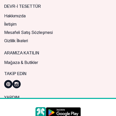
DEVR-I TESETTÜR
Hakkımızda
İletişim
Mesafeli Satış Sözleşmesi
Gizlilik İlkeleri
ARAMIZA KATILIN
Mağaza & Butikler
TAKIP EDIN
YARDIM
Sık Sorulan Sorular
Nasıl Sipariş Verebilirim?
Daha iyi bir alışveriş deneyimi için çerezleri