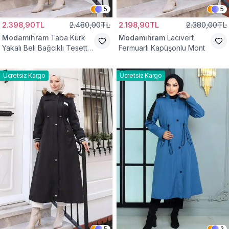
5
5
2.398,90TL
2.480,00TL
2.198,90TL
2.380,00TL
Modamihram
Taba Kürk
Modamihram
Lacivert
Yakalı Beli Bağcıklı Tesettür
Fermuarlı Kapüşonlu Mont
Mont
Ücretsiz Kargo
Ücretsiz Kargo
5
2