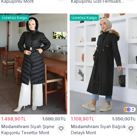
Kapüşonlu Mont
Kapüşonlu Gizli Fermuarlı
Mont
Ücretsiz Kargo
Ücretsiz Kargo
2
1.498,90TL
1.680,00TL
1.108,90TL
1.350,00TL
Modamihram
Siyah Şişme
Modamihram
Siyah Bağcık
Kapşonlu Tesettür Mont
Detaylı Mont