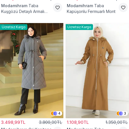
Modamihram
Taba
Modamihram
Taba
Kuşgözü Detaylı Armalı
Kapüşonlu Fermuarlı Mont
Mont
Ücretsiz Kargo
Ücretsiz Kargo
4
3
3.498,99TL
3.800,00TL
1.108,90TL
1.350,00TL