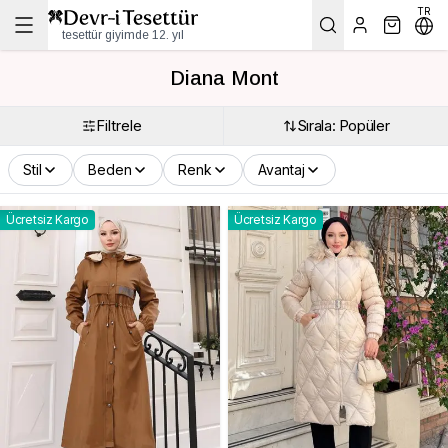
TR
tesettür giyimde 12. yıl
Diana Mont
Filtrele
Sırala: Popüler
Stil
Beden
Renk
Avantaj
Ücretsiz Kargo
Ücretsiz Kargo