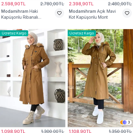
2.598,90TL
2.780,00TL
2.398,90TL
2.480,00TL
Modamihram
Haki
Modamihram
Açık Mavi
Kapüşonlu Ribanalı
Kot Kapüşonlu Mont
Tesettür Mont
Ücretsiz Kargo
Ücretsiz Kargo
3
1.098,90TL
1.300,00TL
1.108,90TL
1.350,00TL