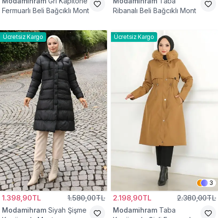
Modamihram
Gri Kapitone
Modamihram
Taba
Fermuarlı Beli Bağcıklı Mont
Ribanalı Beli Bağcıklı Mont
Ücretsiz Kargo
Ücretsiz Kargo
3
1.398,90TL
1.580,00TL
2.198,90TL
2.380,00TL
Modamihram
Siyah Şişme
Modamihram
Taba