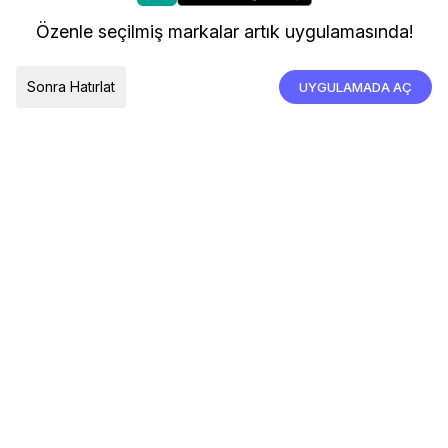
kullanıyoruz.
Kargo ve Teslimat
Özenle seçilmiş markalar artık uygulamasında!
İade, İptal ve Değişim
Çerez Tercihleri
Tümünü Kabul Et
Sonra Hatırlat
UYGULAMADA AÇ
TESLIMAT ÜLKESI
Türkiye
© 2026 Devr-i Tesettür -
Her Hakkı Saklıdır