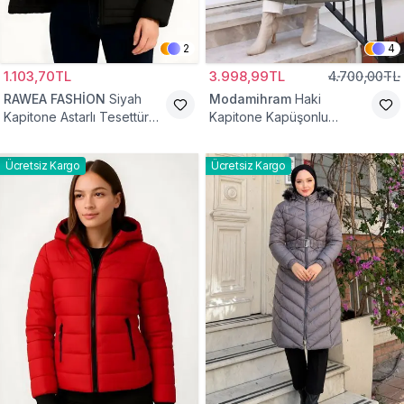
2
4
1.103,70TL
3.998,99TL
4.700,00TL
RAWEA FASHİON
Siyah
Modamihram
Haki
Kapitone Astarlı Tesettür
Kapitone Kapüşonlu
Mont
Fermuarlı Mont
Ücretsiz Kargo
Ücretsiz Kargo