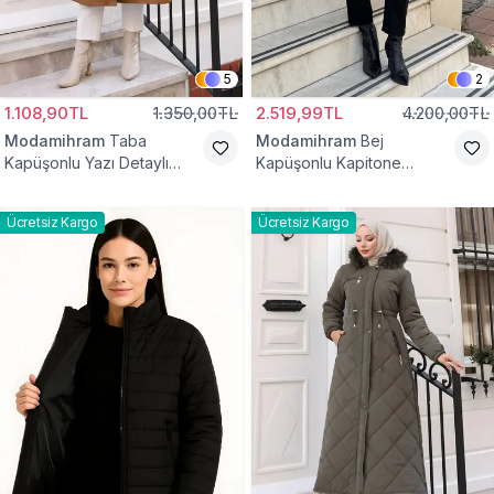
5
2
1.108,90TL
1.350,00TL
2.519,99TL
4.200,00TL
Modamihram
Taba
Modamihram
Bej
Kapüşonlu Yazı Detaylı
Kapüşonlu Kapitone
Mont
Kemerli Mont
Ücretsiz Kargo
Ücretsiz Kargo