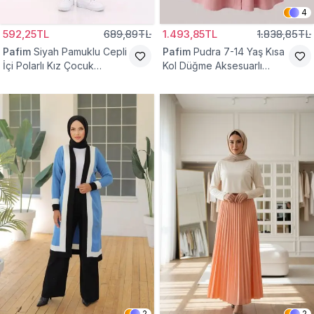
4
592,25TL
689,89TL
1.493,85TL
1.838,85TL
Pafim
Siyah Pamuklu Cepli
Pafim
Pudra 7-14 Yaş Kısa
İçi Polarlı Kız Çocuk
Kol Düğme Aksesuarlı
Eşofman Altı
Pamuk Kız Çocuk Elbise
2
2