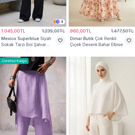
4
1.045,00TL
1.235,00TL
960,00TL
1.477,50TL
Mexico Superblue
Siyah
Dimar Butik
Çok Renkli
Sokak Tarzı Bol Şalvar
Çiçek Desenli Bahar Elbise
Pantolon
Ücretsiz Kargo