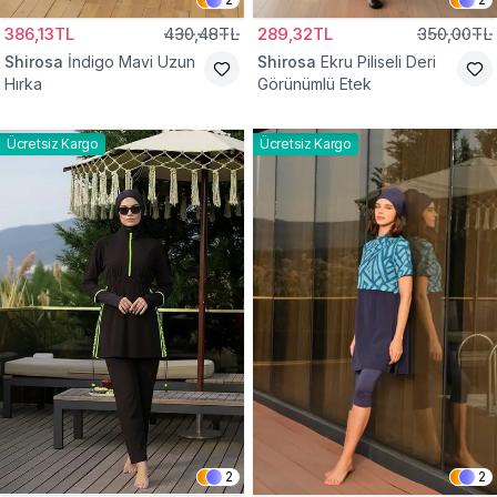
386,13TL
430,48TL
289,32TL
350,00TL
Shirosa
İndigo Mavi Uzun
Shirosa
Ekru Piliseli Deri
Hırka
Görünümlü Etek
Ücretsiz Kargo
Ücretsiz Kargo
2
2