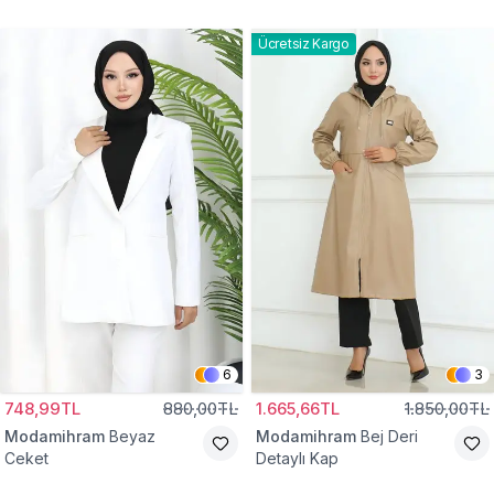
Gömlek Tunik
Eşofman Takım
Ücretsiz Kargo
6
3
748,99TL
880,00TL
1.665,66TL
1.850,00TL
Modamihram
Beyaz
Modamihram
Bej Deri
Ceket
Detaylı Kap