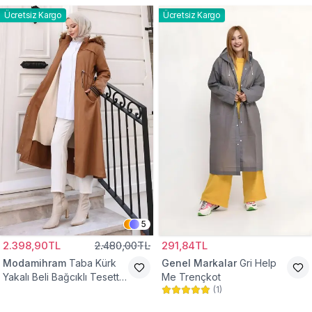
Ücretsiz Kargo
Ücretsiz Kargo
5
2.398,90TL
2.480,00TL
291,84TL
Modamihram
Taba Kürk
Genel Markalar
Gri Help
Yakalı Beli Bağcıklı Tesettür
Me Trençkot
(
1
)
Mont