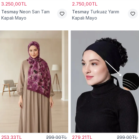
3.250,00TL
2.750,00TL
Tesmay
Neon Sarı Tam
Tesmay
Turkuaz Yarım
Kapalı Mayo
Kapalı Mayo
253,33TL
299,00TL
279,21TL
299,00TL