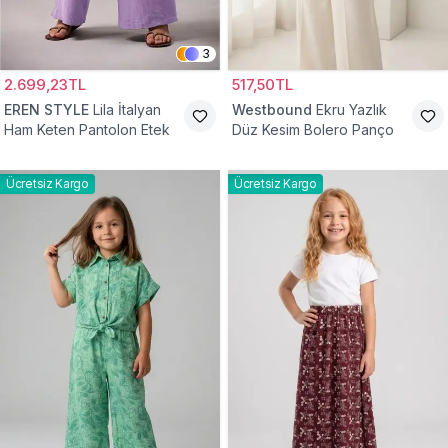
3
2.699,23TL
517,50TL
EREN STYLE
Lila İtalyan
Westbound
Ekru Yazlık
Ham Keten Pantolon Etek
Düz Kesim Bolero Panço
Ücretsiz Kargo
Ücretsiz Kargo