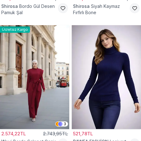
Shirosa
Bordo Gül Desen
Shirosa
Siyah Kaymaz
Pamuk Şal
Fırfırlı Bone
Ücretsiz Kargo
3
2.574,22TL
2.743,95TL
521,78TL