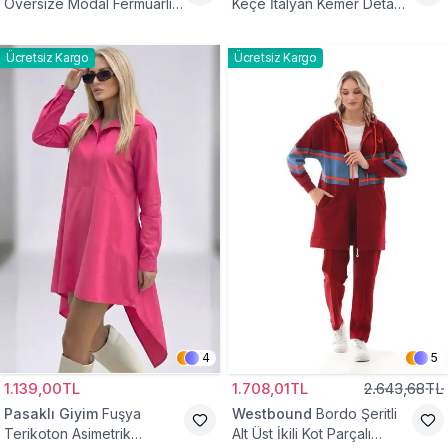
Oversize Modal Fermuarlı
Keçe İtalyan Kemer Detaylı
Sweat Tunik
Yelek
Ücretsiz Kargo
Ücretsiz Kargo
4
5
1.139,00TL
1.708,01TL
2.643,68TL
Pasaklı Giyim
Fuşya
Westbound
Bordo Şeritli
Terikoton Asimetrik
Alt Üst İkili Kot Parçalı