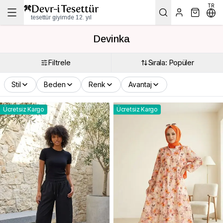
TR
tesettür giyimde 12. yıl
Devinka
Filtrele
Sırala: Popüler
Stil
Beden
Renk
Avantaj
Ücretsiz Kargo
Ücretsiz Kargo