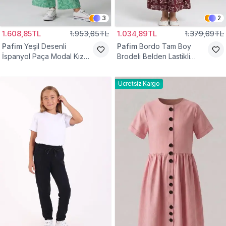
3
2
1.608,85TL
1.953,85TL
1.034,89TL
1.379,89TL
Pafim
Yeşil Desenli
Pafim
Bordo Tam Boy
İspanyol Paça Modal Kız
Brodeli Belden Lastikli
Çocuk Takım
Pamuk Kız Çocuk Etek
Ücretsiz Kargo