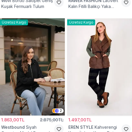
Wovi
Bordo Salopet Geniş
RAWEA FASHİON
Lacivert
Kuşak Fermuarlı Tulum
Kalın Fitilli Balıkçı Yaka
Pamuklu Triko Kazak
Ücretsiz Kargo
Ücretsiz Kargo
2
1.863,00TL
2.875,00TL
1.497,00TL
Westbound
Siyah
EREN STYLE
Kahverengi