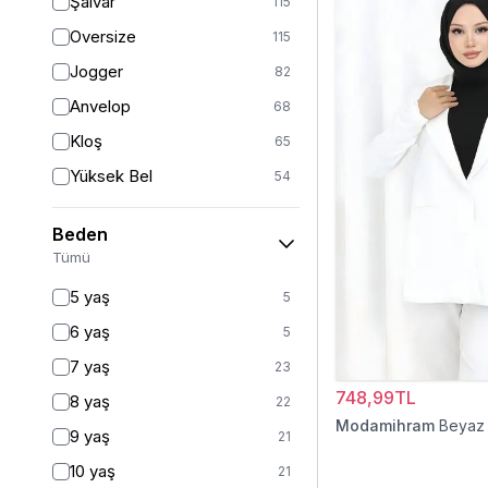
Şalvar
115
Oversize
115
Jogger
82
Anvelop
68
Kloş
65
Yüksek Bel
54
Geniş Paça
40
Beden
Palazzo
27
Tümü
Baggy
16
5 yaş
5
Havuç
9
6 yaş
5
Slim Fit
9
7 yaş
23
Straight
6
748,99TL
8 yaş
22
Kalem
6
Modamihram
Beyaz
9 yaş
21
Boyfriend
5
10 yaş
21