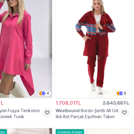
4
5
TL
1.708,01TL
2.643,68TL
iyim
Fuşya Terikoton
Westbound
Bordo Şeritli Alt Üst
Gömlek Tunik
İkili Kot Parçalı Eşofman Takım
rgo
Ücretsiz Kargo