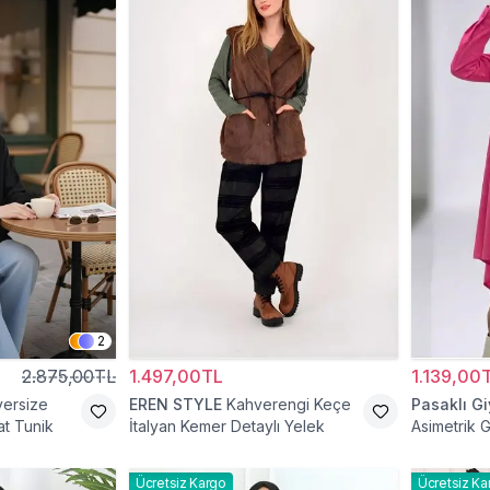
2
2.875,00TL
1.497,00TL
1.139,00
versize
EREN STYLE
Kahverengi Keçe
Pasaklı G
t Tunik
İtalyan Kemer Detaylı Yelek
Asimetrik 
Ücretsiz Kargo
Ücretsiz Ka