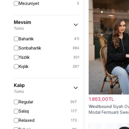
Mezuniyet
5
Mevsim
Tümü
Baharlık
411
Sonbaharlık
384
Yazlık
301
Kışlık
287
Kalıp
Tümü
1.863,00TL
Regular
367
Westbound
Siyah O
Salaş
177
Modal Fermuarlı Swea
Relaxed
173