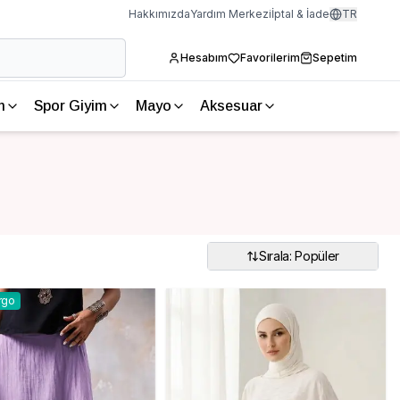
Hakkımızda
Yardım Merkezi
İptal & İade
TR
Hesabım
Favorilerim
Sepetim
m
Spor Giyim
Mayo
Aksesuar
Sırala: Popüler
rgo