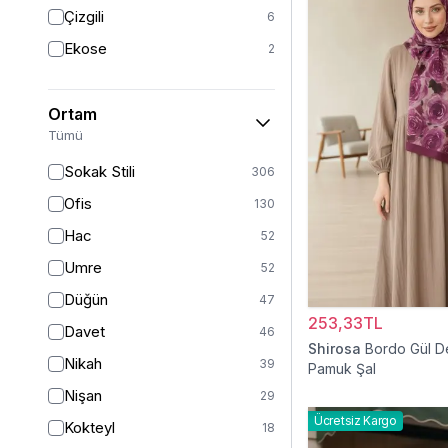
Triko
7
Çizgili
6
Tül
5
Ekose
2
Kürk
3
Müslin
3
Ortam
Peluş
2
Tümü
Jarse
2
Sokak Stili
306
Kadife
1
Ofis
130
Süet
1
Hac
52
Sandy
1
Umre
52
Düğün
47
253,33TL
Davet
46
Shirosa
Bordo Gül D
Nikah
39
Pamuk Şal
Nişan
29
Ücretsiz Kargo
Kokteyl
18