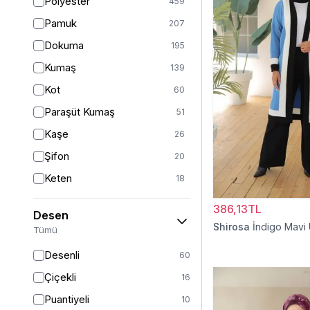
Polyester
459
Turuncu
48
Pamuk
207
Ekru
46
Dokuma
195
Mor
44
Kumaş
139
Pudra
43
Kot
60
Sarı
36
Paraşüt Kumaş
51
Kırmızı
26
Kaşe
26
Gümüş
13
Şifon
20
Turkuaz
8
Keten
18
Altın
5
Viskon
17
386,13TL
Desen
Saten
15
Shirosa
İndigo Mavi
Tümü
Dantel
14
Desenli
60
İpek
12
Çiçekli
16
Krep
12
Puantiyeli
10