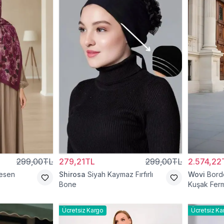
299,00TL
279,21TL
299,00TL
2.574,22
esen
Shirosa
Siyah Kaymaz Fırfırlı
Wovi
Bord
Bone
Kuşak Ferm
Ücretsiz Kargo
Ücretsiz Ka