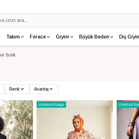
Takım
Ferace
Giyim
Büyük Beden
Dış Giyi
ir Butik
Renk
Avantaj
Ücretsiz Kargo
Ücretsiz Ka