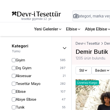
tesettür giyimde 12. yıl
Yeni Gelenler
Elbise
Abiye Elbise
Devr-i Tesettür
Dem
Kategori
Demir Butik
Tümü
1205 ürün bulundu.
Giyim
585
Dış Giyim
287
Stil
Beden
Aksesuar
21
Ücretsiz Kargo
Tesettür Mayo
282
Elbise
107
Abiye Elbise
47
Tunik
55