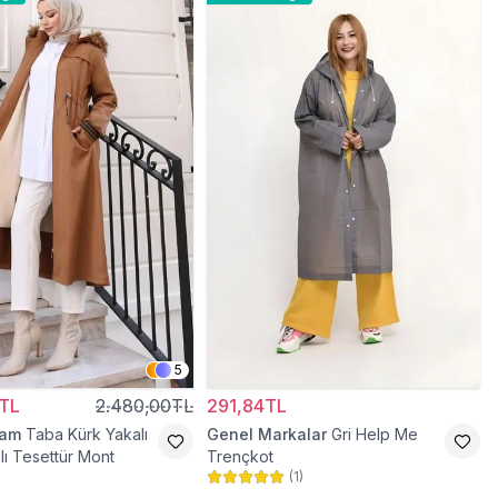
5
TL
2.480,00TL
291,84TL
ram
Taba Kürk Yakalı
Genel Markalar
Gri Help Me
lı Tesettür Mont
Trençkot
(
1
)