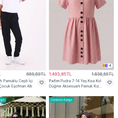
4
L
689,89TL
1.493,85TL
1.838,85TL
h Pamuklu Cepli İçi
Pafim
Pudra 7-14 Yaş Kısa Kol
 Çocuk Eşofman Altı
Düğme Aksesuarlı Pamuk Kız
Çocuk Elbise
rgo
Ücretsiz Kargo