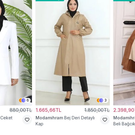
6
3
880,00TL
1.665,66TL
1.850,00TL
2.398,90
 Ceket
Modamihram
Bej Deri Detaylı
Modamih
Kap
Beli Bağcık