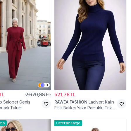
3
TL
2.670,88TL
521,78TL
o Salopet Geniş
RAWEA FASHİON
Lacivert Kalın
uarlı Tulum
Fitilli Balıkçı Yaka Pamuklu Triko
Kazak
rgo
Ücretsiz Kargo