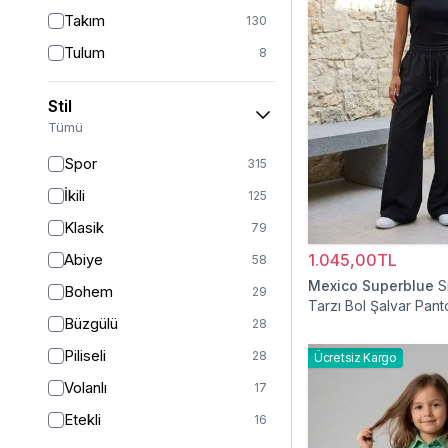
Takım
130
Tulum
8
Pantolon
151
Stil
Etek
19
Tümü
Pantolon Etek
2
Spor
315
Bluz & Gömlek
15
İkili
125
Kazak
6
Klasik
79
Eşofman
63
Abiye
1.045,00TL
58
Şal
6
Mexico Superblue
S
Bohem
29
Tarzı Bol Şalvar Pant
Bone
15
Büzgülü
28
Ferace
126
Piliseli
28
Ücretsiz Kargo
Kap & Pardesü
23
Volanlı
17
Trençkot
32
Etekli
16
Hırka
4