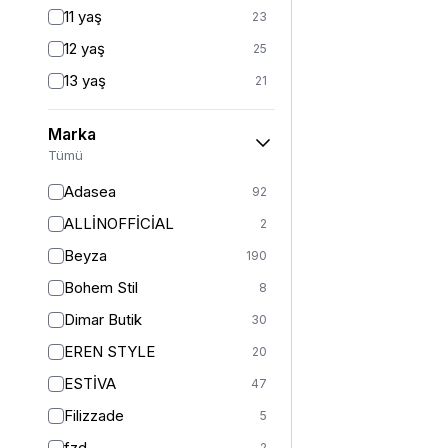
Fitted
3
11 yaş
23
Mom
2
12 yaş
25
Balık
1
13 yaş
21
İspanyol Paça
1
14 yaş
24
Kargo
1
Marka
2 (44-46-48)
6
Tümü
Standart
125
Adasea
92
1
13
ALLİNOFFİCİAL
2
2
11
Beyza
190
3
5
Bohem Stil
8
S
364
Dimar Butik
30
S/M
38
EREN STYLE
20
M
401
ESTİVA
47
M/L
5
Filizzade
5
L
377
fzd
2