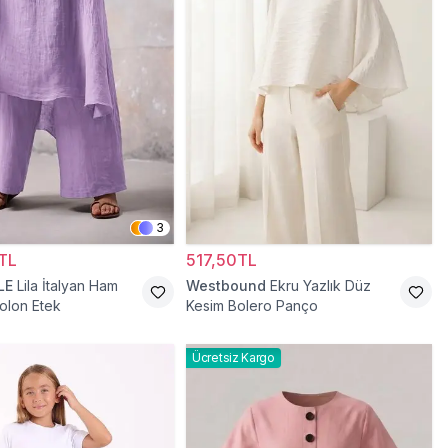
3
TL
517,50TL
LE
Lila İtalyan Ham
Westbound
Ekru Yazlık Düz
olon Etek
Kesim Bolero Panço
Ücretsiz Kargo