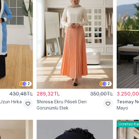
2
2
430,48TL
289,32TL
350,00TL
3.250,0
 Uzun Hırka
Shirosa
Ekru Piliseli Deri
Tesmay
N
Görünümlü Etek
Mayo
Ücretsiz Ka