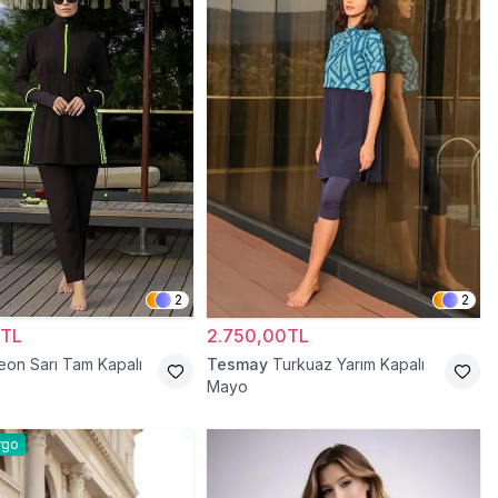
2
2
0TL
2.750,00TL
eon Sarı Tam Kapalı
Tesmay
Turkuaz Yarım Kapalı
Mayo
rgo