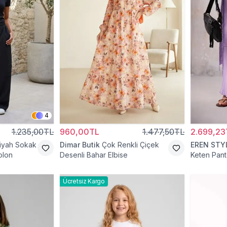
4
1.235,00TL
960,00TL
1.477,50TL
2.699,23
iyah Sokak
Dimar Butik
Çok Renkli Çiçek
EREN STY
olon
Desenli Bahar Elbise
Keten Pant
Ücretsiz Kargo