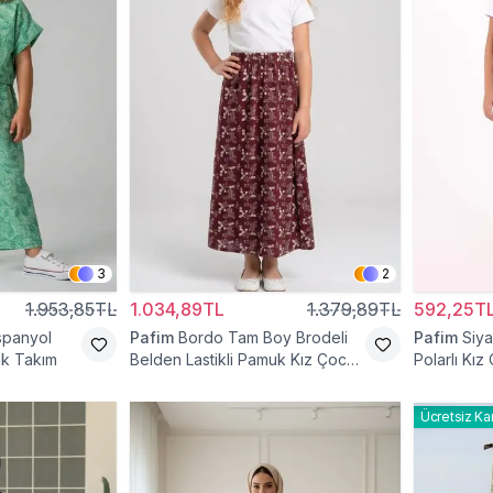
3
2
1.953,85TL
1.034,89TL
1.379,89TL
592,25T
İspanyol
Pafim
Bordo Tam Boy Brodeli
Pafim
Siya
uk Takım
Belden Lastikli Pamuk Kız Çocuk
Polarlı Kız
Etek
Ücretsiz Ka