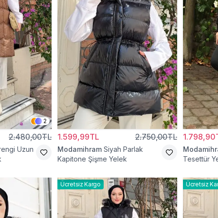
2
2.480,00TL
1.599,99TL
2.750,00TL
1.798,90
rengi Uzun
Modamihram
Siyah Parlak
Modamih
k
Kapitone Şişme Yelek
Tesettür Y
Ücretsiz Kargo
Ücretsiz Ka