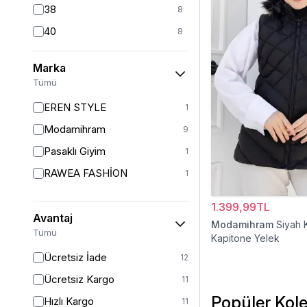
38
8
40
8
42
7
Marka
44
6
Tümü
46
6
EREN STYLE
1
48
6
Modamihram
9
Pasaklı Giyim
1
RAWEA FASHİON
1
1.399,99TL
Avantaj
Modamihram
Siyah 
Tümü
Kapitone Yelek
Ücretsiz İade
12
Ücretsiz Kargo
11
Popüler Kole
Hızlı Kargo
11