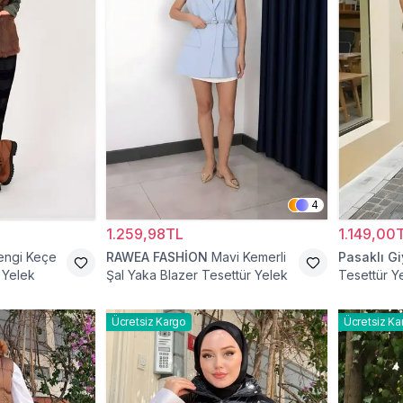
4
1.259,98TL
1.149,00
engi Keçe
RAWEA FASHİON
Mavi Kemerli
Pasaklı G
 Yelek
Şal Yaka Blazer Tesettür Yelek
Tesettür Y
Ücretsiz Kargo
Ücretsiz Ka