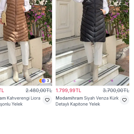
3
TL
2.480,00TL
1.799,99TL
3.700,00TL
ram
Kahverengi Liora
Modamihram
Siyah Venza Kürk
şonlu Yelek
Detaylı Kapitone Yelek