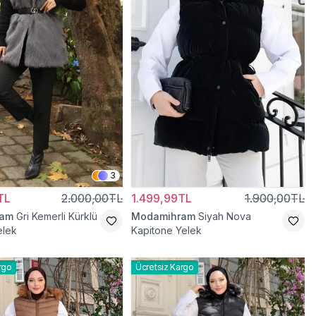
3
TL
2.000,00TL
1.499,99TL
1.900,00TL
ram
Gri Kemerli Kürklü
Modamihram
Siyah Nova
elek
Kapitone Yelek
rgo
Ücretsiz Kargo