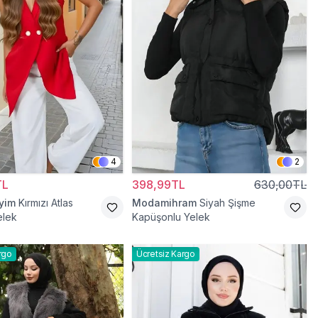
4
2
TL
398,99TL
630,00TL
iyim
Kırmızı Atlas
Modamihram
Siyah Şişme
elek
Kapüşonlu Yelek
rgo
Ücretsiz Kargo