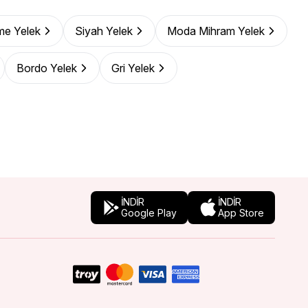
me Yelek
Siyah Yelek
Moda Mihram Yelek
Bordo Yelek
Gri Yelek
İNDİR
İNDİR
Google Play
App Store