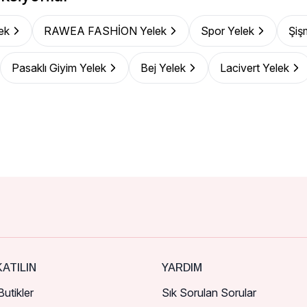
ek
RAWEA FASHİON Yelek
Spor Yelek
Şiş
Pasaklı Giyim Yelek
Bej Yelek
Lacivert Yelek
ATILIN
YARDIM
utikler
Sık Sorulan Sorular