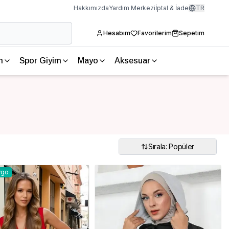
Hakkımızda
Yardım Merkezi
İptal & İade
TR
Hesabım
Favorilerim
Sepetim
m
Spor Giyim
Mayo
Aksesuar
Sırala: Popüler
rgo