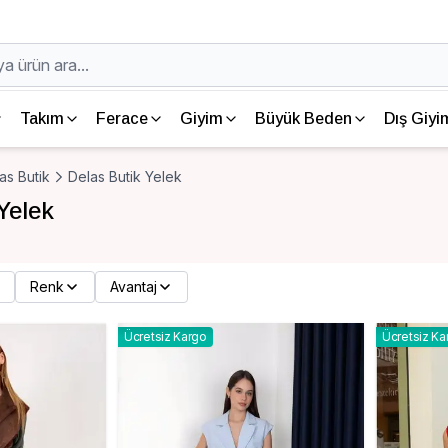
Takım
Ferace
Giyim
Büyük Beden
Dış Giyi
as Butik
Delas Butik Yelek
Yelek
Renk
Avantaj
Ücretsiz Kargo
Ücretsiz Ka