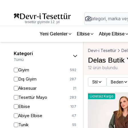
tesettür giyimde 12. yıl
Yeni Gelenler
Elbise
Abiye Elbise
Devr-i Tesettür
Del
Kategori
Delas Butik 
Tümü
12 ürün bulundu.
Giyim
592
Dış Giyim
287
Stil
Beden
Aksesuar
21
Ücretsiz Kargo
Tesettür Mayo
283
Elbise
107
Abiye Elbise
47
Tunik
55