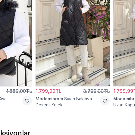
1.880,00TL
1.799,99TL
3.700,00TL
1.799,99
Kısa
Modamihram
Siyah Baklava
Modamih
Desenli Yelek
Uzun Kapü
ksiyonlar