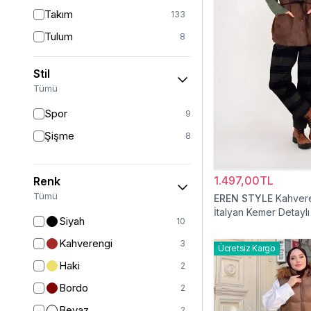
Takım
133
Tulum
8
Pantolon
152
Stil
Etek
19
Tümü
Pantolon Etek
2
Spor
9
Bluz & Gömlek
15
Şişme
8
Kazak
7
Eşofman
65
1.497,00TL
Renk
Şal
6
Tümü
EREN STYLE
Kahver
İtalyan Kemer Detaylı
Bone
15
Siyah
10
Ferace
126
Kahverengi
3
Ücretsiz Kargo
Kap & Pardesü
23
Haki
2
Trençkot
32
Bordo
2
Hırka
4
Beyaz
2