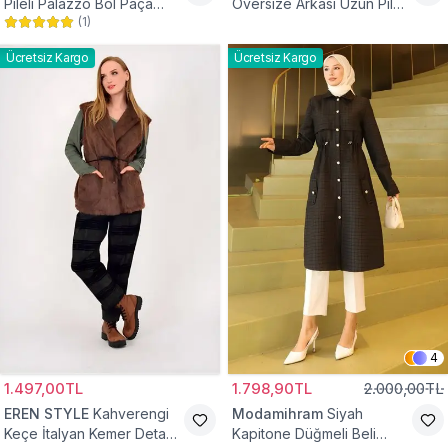
Pileli Palazzo Bol Paça
Oversize Arkası Uzun Pileli
(
1
)
Yüksek Bel Tesettür
Kollu Keten Gömlek Tunik
Pantolon
Ücretsiz Kargo
Ücretsiz Kargo
4
1.497,00TL
1.798,90TL
2.000,00TL
EREN STYLE
Kahverengi
Modamihram
Siyah
Keçe İtalyan Kemer Detaylı
Kapitone Düğmeli Beli