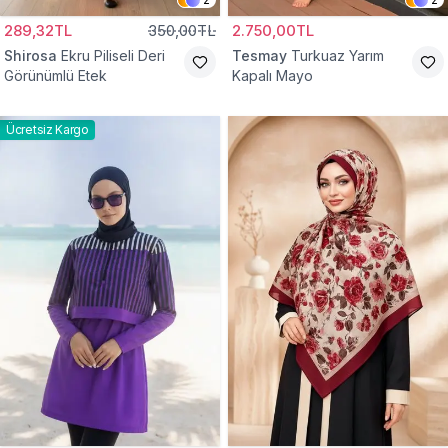
289,32TL
350,00TL
2.750,00TL
Shirosa
Ekru Piliseli Deri
Tesmay
Turkuaz Yarım
Görünümlü Etek
Kapalı Mayo
Ücretsiz Kargo