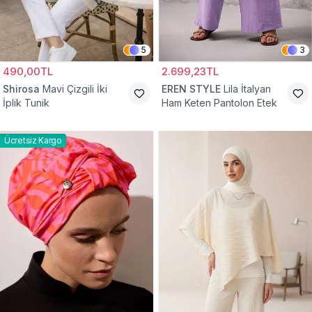
5
3
490,00TL
2.699,23TL
Shirosa
Mavi Çizgili İki
EREN STYLE
Lila İtalyan
İplik Tunik
Ham Keten Pantolon Etek
Ücretsiz Kargo