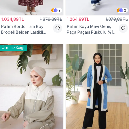
2
2
1.034,89TL
1.379,89TL
1.264,89TL
1.379,89TL
Pafim
Bordo Tam Boy
Pafim
Koyu Mavi Geniş
Brodeli Belden Lastikli
Paça Paçası Püsküllü %100
Pamuk Kız Çocuk Etek
Pamuk Kız Çocuk Kot
Pantolon
Ücretsiz Kargo