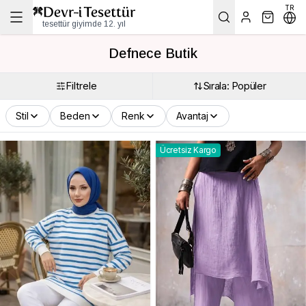
TR
tesettür giyimde 12. yıl
Defnece Butik
Filtrele
Sırala: Popüler
Stil
Beden
Renk
Avantaj
Ücretsiz Kargo