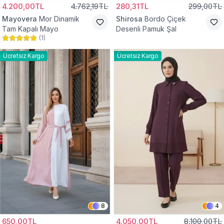
4.200,00TL
4.762,19TL
280,31TL
299,00TL
Mayovera
Mor Dinamik
Shirosa
Bordo Çiçek
Tam Kapalı Mayo
Desenli Pamuk Şal
(
1
)
Ücretsiz Kargo
Ücretsiz Kargo
8
4
650,00TL
4.050,00TL
8.100,00TL