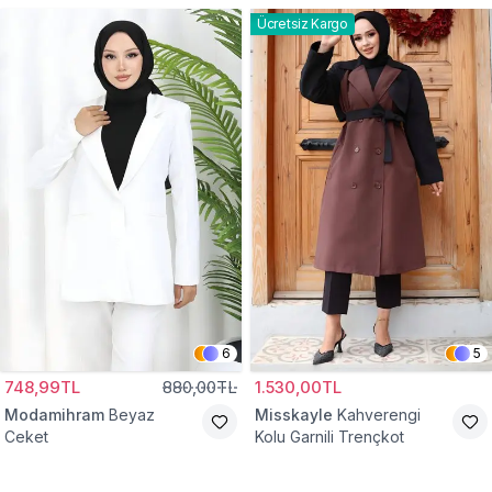
Ücretsiz Kargo
6
5
748,99TL
880,00TL
1.530,00TL
Modamihram
Beyaz
Misskayle
Kahverengi
Ceket
Kolu Garnili Trençkot