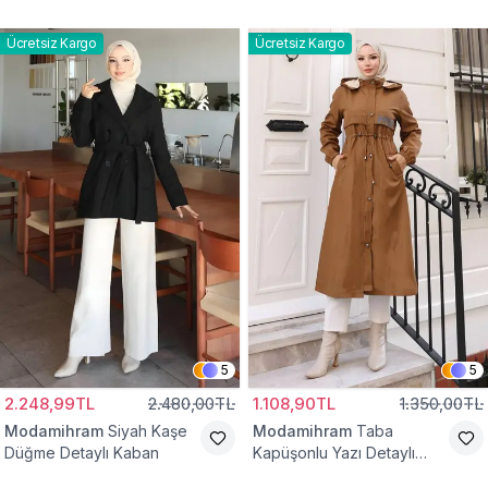
Yelek
Bağcıklı Kap
Ücretsiz Kargo
Ücretsiz Kargo
5
5
2.248,99TL
2.480,00TL
1.108,90TL
1.350,00TL
Modamihram
Siyah Kaşe
Modamihram
Taba
Düğme Detaylı Kaban
Kapüşonlu Yazı Detaylı
Mont