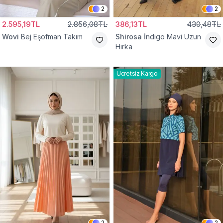
2
2
2.595,19TL
2.856,08TL
386,13TL
430,48TL
Wovi
Bej Eşofman Takım
Shirosa
İndigo Mavi Uzun
Hırka
Ücretsiz Kargo
2
2