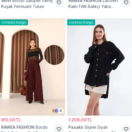
Wovi
Bordo Salopet Geniş
RAWEA FASHİON
Lacivert
Kuşak Fermuarlı Tulum
Kalın Fitilli Balıkçı Yaka
Pamuklu Triko Kazak
Ücretsiz Kargo
Ücretsiz Kargo
4
810,00TL
1.209,00TL
RAWEA FASHİON
Bordo
Pasaklı Giyim
Siyah