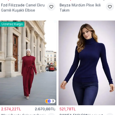
Fzd Filizzade
Camel Ekru
Beyza
Mürdüm Plise İkili
Garnili Kuşaklı Elbise
Takım
Ücretsiz Kargo
3
2.574,22TL
2.670,88TL
521,78TL