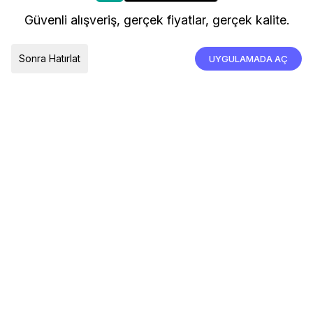
kullanıyoruz.
Kargo ve Teslimat
Güvenli alışveriş, gerçek fiyatlar, gerçek kalite.
İade, İptal ve Değişim
Çerez Tercihleri
Tümünü Kabul Et
Sonra Hatırlat
UYGULAMADA AÇ
TESLIMAT ÜLKESI
Türkiye
© 2026 Devr-i Tesettür -
Her Hakkı Saklıdır