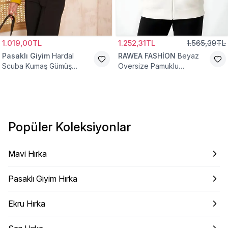
1.019,00TL
1.252,31TL
1.565,39TL
Pasaklı Giyim
Hardal
RAWEA FASHİON
Beyaz
Scuba Kumaş Gümüş
Oversize Pamuklu
Düğme Detaylı Cepli Ceket
Şardonlu Hoodie Hırka
Hırka
Popüler Koleksiyonlar
Mavi Hırka
Pasaklı Giyim Hırka
Ekru Hırka