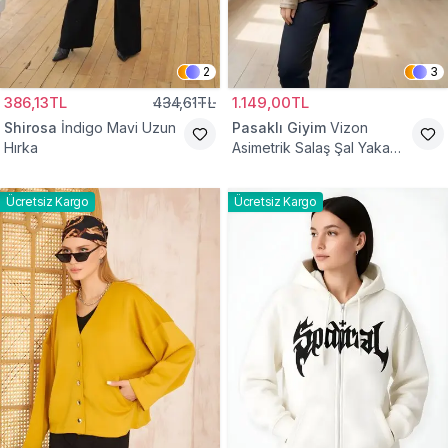
2
3
386,13TL
434,61TL
1.149,00TL
Shirosa
İndigo Mavi Uzun
Pasaklı Giyim
Vizon
Hırka
Asimetrik Salaş Şal Yaka
Düğme Detaylı Hırka
Ücretsiz Kargo
Ücretsiz Kargo