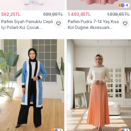
4
592,25TL
689,89TL
1.493,85TL
1.838,85TL
Pafim
Siyah Pamuklu Cepli
Pafim
Pudra 7-14 Yaş Kısa
İçi Polarlı Kız Çocuk
Kol Düğme Aksesuarlı
Eşofman Altı
Pamuk Kız Çocuk Elbise
2
2