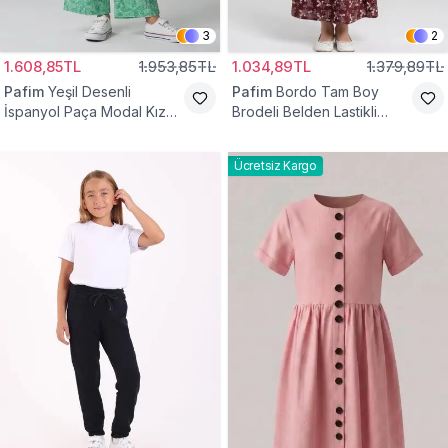
3
2
1.608,85TL
1.953,85TL
1.034,89TL
1.379,89TL
Pafim
Yeşil Desenli
Pafim
Bordo Tam Boy
İspanyol Paça Modal Kız
Brodeli Belden Lastikli
Çocuk Takım
Pamuk Kız Çocuk Etek
Ücretsiz Kargo