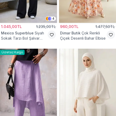
4
1.045,00TL
1.235,00TL
960,00TL
1.477,50TL
Mexico Superblue
Siyah
Dimar Butik
Çok Renkli
Sokak Tarzı Bol Şalvar
Çiçek Desenli Bahar Elbise
Pantolon
Ücretsiz Kargo