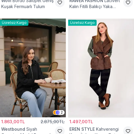
Wovi
Bordo Salopet Geniş
RAWEA FASHİON
Lacivert
Kuşak Fermuarlı Tulum
Kalın Fitilli Balıkçı Yaka
Pamuklu Triko Kazak
Ücretsiz Kargo
Ücretsiz Kargo
2
1.863,00TL
2.875,00TL
1.497,00TL
Westbound
Siyah
EREN STYLE
Kahverengi