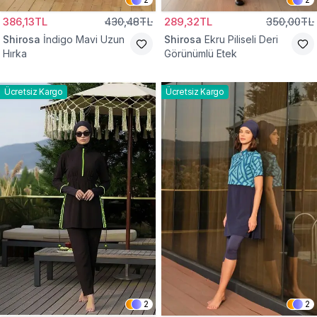
386,13TL
430,48TL
289,32TL
350,00TL
Shirosa
İndigo Mavi Uzun
Shirosa
Ekru Piliseli Deri
Hırka
Görünümlü Etek
Ücretsiz Kargo
Ücretsiz Kargo
2
2