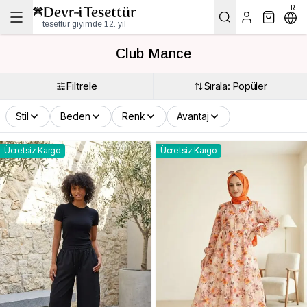
TR
tesettür giyimde 12. yıl
Club Mance
Filtrele
Sırala: Popüler
Stil
Beden
Renk
Avantaj
Ücretsiz Kargo
Ücretsiz Kargo