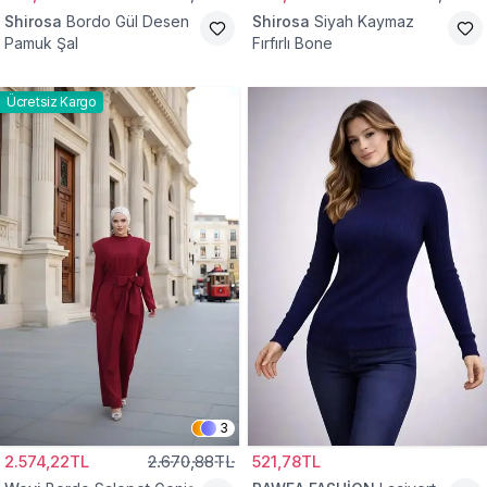
Shirosa
Bordo Gül Desen
Shirosa
Siyah Kaymaz
Pamuk Şal
Fırfırlı Bone
Ücretsiz Kargo
3
2.574,22TL
2.670,88TL
521,78TL