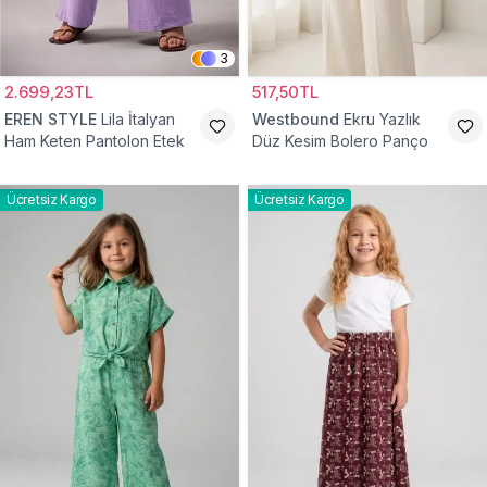
3
2.699,23TL
517,50TL
EREN STYLE
Lila İtalyan
Westbound
Ekru Yazlık
Ham Keten Pantolon Etek
Düz Kesim Bolero Panço
Ücretsiz Kargo
Ücretsiz Kargo