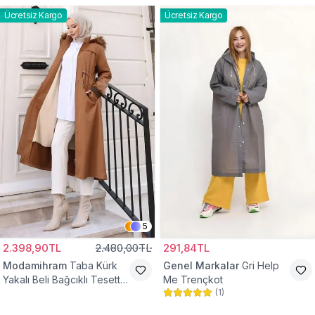
Ücretsiz Kargo
Ücretsiz Kargo
5
2.398,90TL
2.480,00TL
291,84TL
Modamihram
Taba Kürk
Genel Markalar
Gri Help
Yakalı Beli Bağcıklı Tesettür
Me Trençkot
(
1
)
Mont