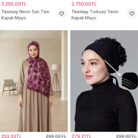
3.250,00TL
2.750,00TL
Tesmay
Neon Sarı Tam
Tesmay
Turkuaz Yarım
Kapalı Mayo
Kapalı Mayo
253,33TL
299,00TL
279,21TL
299,00TL