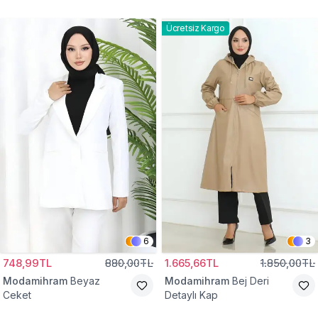
Gömlek Tunik
Eşofman Takım
Ücretsiz Kargo
6
3
748,99TL
880,00TL
1.665,66TL
1.850,00TL
Modamihram
Beyaz
Modamihram
Bej Deri
Ceket
Detaylı Kap