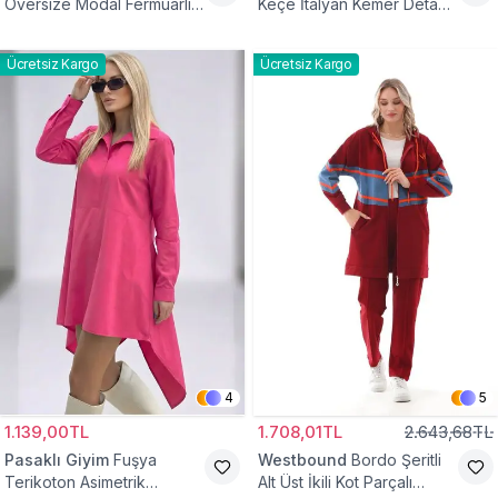
Oversize Modal Fermuarlı
Keçe İtalyan Kemer Detaylı
Sweat Tunik
Yelek
Ücretsiz Kargo
Ücretsiz Kargo
4
5
1.139,00TL
1.708,01TL
2.643,68TL
Pasaklı Giyim
Fuşya
Westbound
Bordo Şeritli
Terikoton Asimetrik
Alt Üst İkili Kot Parçalı