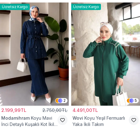
Ücretsiz Kargo
Ücretsiz Kargo
2
5
2.199,99TL
2.750,00TL
4.491,00TL
Modamihram
Koyu Mavi
Wovi
Koyu Yeşil Fermuarlı
İnci Detaylı Kuşaklı Kot İkili
Yaka İkili Takım
Takım