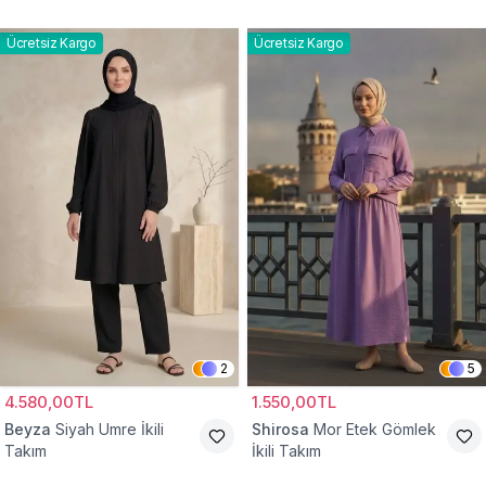
Ücretsiz Kargo
Ücretsiz Kargo
2
5
4.580,00TL
1.550,00TL
Beyza
Siyah Umre İkili
Shirosa
Mor Etek Gömlek
Takım
İkili Takım