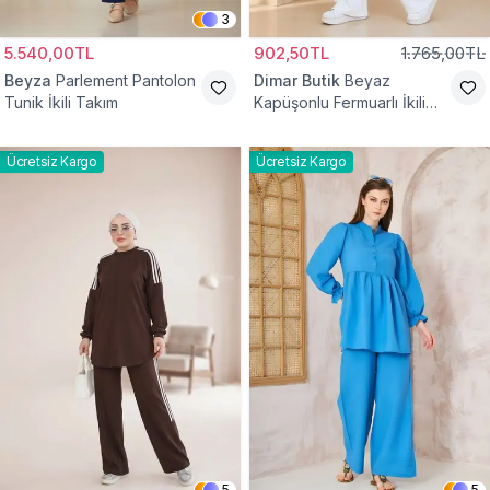
3
5.540,00TL
902,50TL
1.765,00TL
Beyza
Parlement Pantolon
Dimar Butik
Beyaz
Tunik İkili Takım
Kapüşonlu Fermuarlı İkili
Takım
Ücretsiz Kargo
Ücretsiz Kargo
5
5