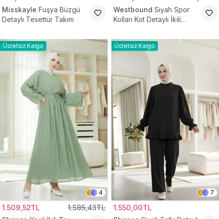
Misskayle
Fuşya Büzgü
Westbound
Siyah Spor
Detaylı Tesettür Takım
Kolları Kot Detaylı İkili
Takım
Ücretsiz Kargo
Ücretsiz Kargo
4
7
1.509,52TL
1.585,43TL
1.550,00TL