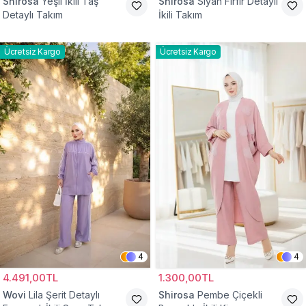
Shirosa
Yeşil İkili Taş
Shirosa
Siyah Fırfır Detaylı
Detaylı Takım
İkili Takım
Ücretsiz Kargo
Ücretsiz Kargo
4
4
4.491,00TL
1.300,00TL
Wovi
Lila Şerit Detaylı
Shirosa
Pembe Çiçekli