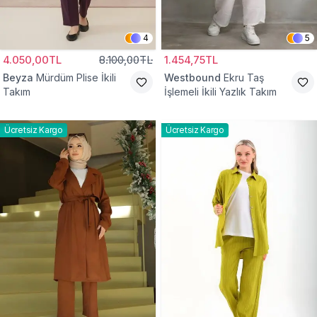
4
5
4.050,00TL
8.100,00TL
1.454,75TL
Beyza
Mürdüm Plise İkili
Westbound
Ekru Taş
Takım
İşlemeli İkili Yazlık Takım
Ücretsiz Kargo
Ücretsiz Kargo