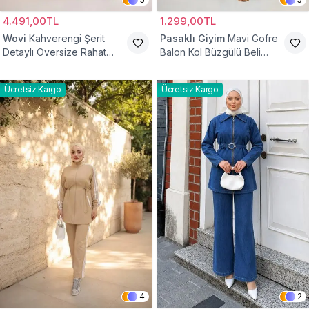
4.491,00TL
1.299,00TL
Wovi
Kahverengi Şerit
Pasaklı Giyim
Mavi Gofre
Detaylı Oversize Rahat
Balon Kol Büzgülü Beli
Eşofman Takımı
Lastikli Cepli Tesettür İkili
Takım
Ücretsiz Kargo
Ücretsiz Kargo
4
2