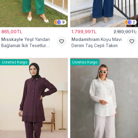
9
2
865,00TL
1.799,99TL
2.180,00TL
Misskayle
Yeşil Yandan
Modamihram
Koyu Mavi
Bağlamalı İkili Tesettür
Denim Taş Cepli Takım
Takım
Ücretsiz Kargo
Ücretsiz Kargo