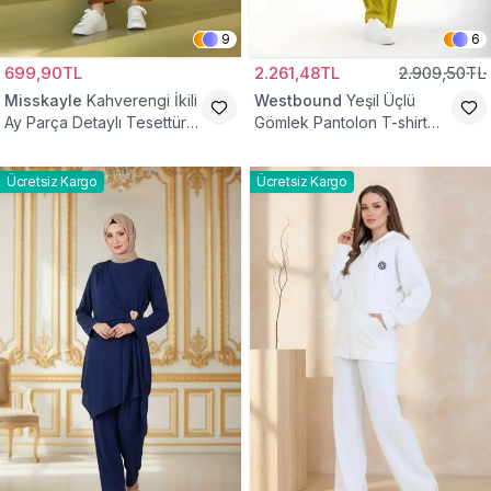
9
6
699,90TL
2.261,48TL
2.909,50TL
Misskayle
Kahverengi İkili
Westbound
Yeşil Üçlü
Ay Parça Detaylı Tesettür
Gömlek Pantolon T-shirt
Takım
Takım
Ücretsiz Kargo
Ücretsiz Kargo