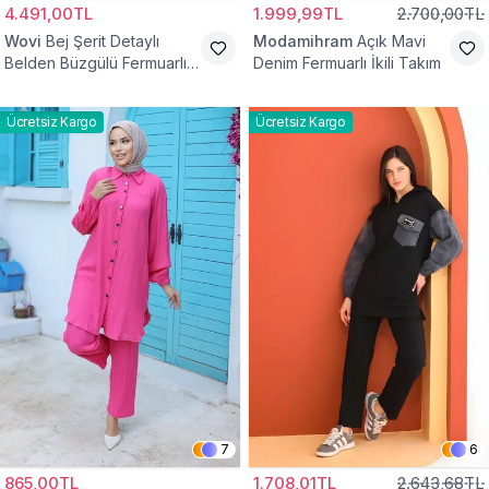
4.491,00TL
1.999,99TL
2.700,00TL
Wovi
Bej Şerit Detaylı
Modamihram
Açık Mavi
Belden Büzgülü Fermuarlı
Denim Fermuarlı İkili Takım
İkili Spor Eşofman Takımı
Ücretsiz Kargo
Ücretsiz Kargo
7
6
865,00TL
1.708,01TL
2.643,68TL