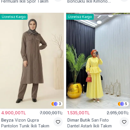
Fermuarlı İkili Spor Takım
Boncuklu İkili Kimono
Takım
Ücretsiz Kargo
Ücretsiz Kargo
3
5
4.900,00TL
7.000,00TL
1.535,00TL
2.915,00TL
Beyza
Vizon Qupra
Dimar Butik
Sarı Fisto
Pantolon Tunik İkili Takım
Dantel Astarlı İkili Takım