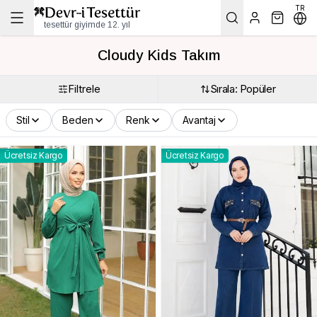
TR
tesettür giyimde 12. yıl
Cloudy Kids Takım
Filtrele
Sırala: Popüler
Stil
Beden
Renk
Avantaj
Ücretsiz Kargo
Ücretsiz Kargo