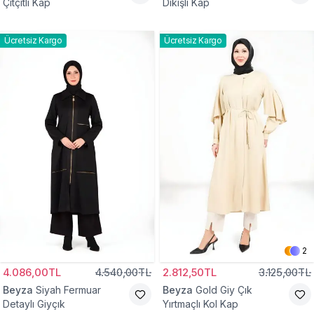
Çıtçıtlı Kap
Dikişli Kap
Ücretsiz Kargo
Ücretsiz Kargo
2
4.086,00TL
4.540,00TL
2.812,50TL
3.125,00TL
Beyza
Siyah Fermuar
Beyza
Gold Giy Çık
Detaylı Giyçık
Yırtmaçlı Kol Kap