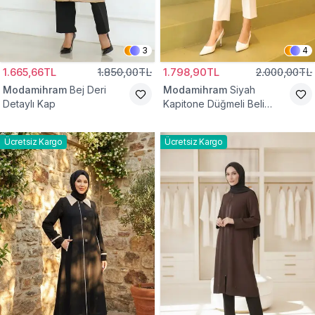
3
4
1.665,66TL
1.850,00TL
1.798,90TL
2.000,00TL
Modamihram
Bej Deri
Modamihram
Siyah
Detaylı Kap
Kapitone Düğmeli Beli
Bağcıklı Kap
Ücretsiz Kargo
Ücretsiz Kargo