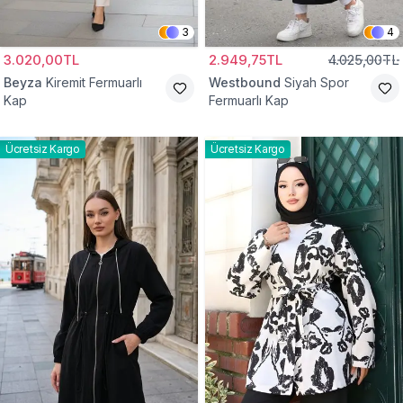
3
4
3.020,00TL
2.949,75TL
4.025,00TL
Beyza
Kiremit Fermuarlı
Westbound
Siyah Spor
Kap
Fermuarlı Kap
Ücretsiz Kargo
Ücretsiz Kargo