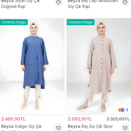
Beyza
Siyah Giy Çık
Beyza
Bej Cep Aksesuarlı
Düğmeli Kap
Giy Çık Kap
Ücretsiz Kargo
Ücretsiz Kargo
3
2.450,00TL
2.092,50TL
2.325,00TL
Beyza
İndigo Giy Çık
Beyza
Bej Giy Çık Spor