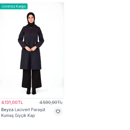
Ücretsiz Kargo
4.131,00TL
4.590,00TL
Beyza
Lacivert Paraşüt
Kumaş Giyçık Kap