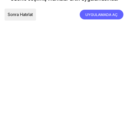
İade, İptal ve Değişim
Çerez Tercihleri
Tümünü Kabul Et
Sonra Hatırlat
UYGULAMADA AÇ
TESLIMAT ÜLKESI
Türkiye
© 2026 Devr-i Tesettür -
Her Hakkı Saklıdır
Çerez Tercihleri
Çerez Politikası