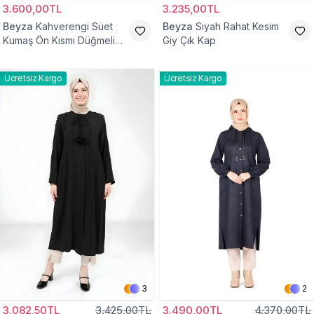
3.600,00TL
3.235,00TL
Beyza
Kahverengi Süet
Beyza
Siyah Rahat Kesim
Kumaş Ön Kısmı Düğmeli
Giy Çık Kap
Giyçık
Ücretsiz Kargo
Ücretsiz Kargo
3
2
3.082,50TL
3.425,00TL
3.490,00TL
4.370,00TL