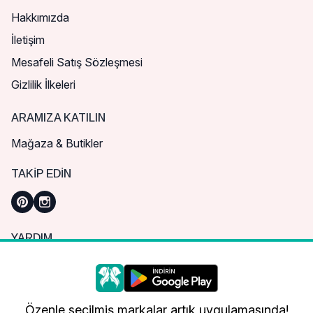
Hakkımızda
İletişim
Mesafeli Satış Sözleşmesi
Gizlilik İlkeleri
ARAMIZA KATILIN
Mağaza & Butikler
TAKIP EDIN
YARDIM
Sık Sorulan Sorular
Nasıl Sipariş Verebilirim?
Daha iyi bir alışveriş deneyimi için çerezleri
kullanıyoruz.
Kargo ve Teslimat
Özenle seçilmiş markalar artık uygulamasında!