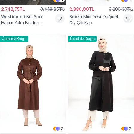
2.742,75TL
3.448,85TL
2.880,00TL
3.200,00TL
Westbound
Bej Spor
Beyza
Mint Yeşil Düğmeli
Hakim Yaka Belden
Giy Çık Kap
Büzgülü Kap
Ücretsiz Kargo
Ücretsiz Kargo
2
2