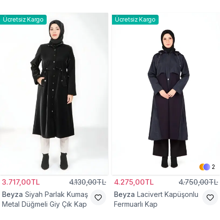
Ücretsiz Kargo
Ücretsiz Kargo
2
3.717,00TL
4.130,00TL
4.275,00TL
4.750,00TL
Beyza
Siyah Parlak Kumaş
Beyza
Lacivert Kapüşonlu
Metal Düğmeli Giy Çık Kap
Fermuarlı Kap