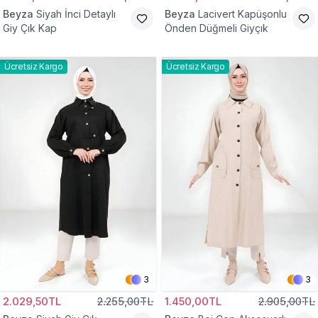
Beyza
Siyah İnci Detaylı
Beyza
Lacivert Kapüşonlu
Giy Çık Kap
Önden Düğmeli Giyçık
Ücretsiz Kargo
Ücretsiz Kargo
3
3
2.029,50TL
2.255,00TL
1.450,00TL
2.905,00TL