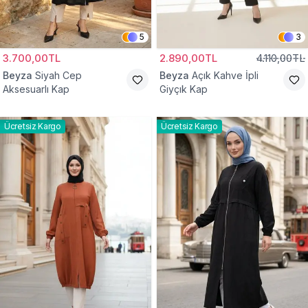
5
3
3.700,00TL
2.890,00TL
4.110,00TL
Beyza
Siyah Cep
Beyza
Açık Kahve İpli
Aksesuarlı Kap
Giyçık Kap
Ücretsiz Kargo
Ücretsiz Kargo