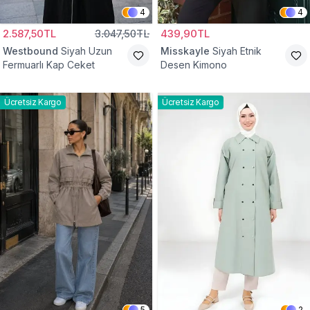
4
4
2.587,50TL
3.047,50TL
439,90TL
Westbound
Siyah Uzun
Misskayle
Siyah Etnik
Fermuarlı Kap Ceket
Desen Kimono
Ücretsiz Kargo
Ücretsiz Kargo
5
2