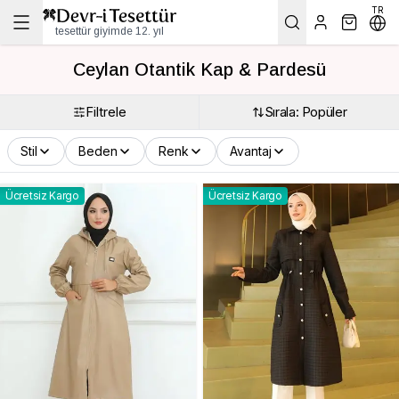
TR
tesettür giyimde 12. yıl
Ceylan Otantik Kap & Pardesü
Filtrele
Sırala: Popüler
Stil
Beden
Renk
Avantaj
Ücretsiz Kargo
Ücretsiz Kargo