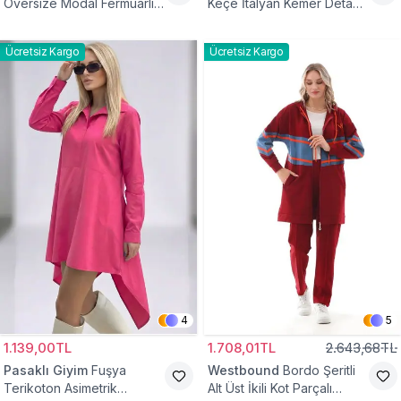
Oversize Modal Fermuarlı
Keçe İtalyan Kemer Detaylı
Sweat Tunik
Yelek
Ücretsiz Kargo
Ücretsiz Kargo
4
5
1.139,00TL
1.708,01TL
2.643,68TL
Pasaklı Giyim
Fuşya
Westbound
Bordo Şeritli
Terikoton Asimetrik
Alt Üst İkili Kot Parçalı