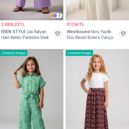
3
2.699,23TL
517,50TL
EREN STYLE
Lila İtalyan
Westbound
Ekru Yazlık
Ham Keten Pantolon Etek
Düz Kesim Bolero Panço
Ücretsiz Kargo
Ücretsiz Kargo