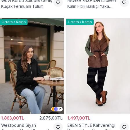
Wovi
Bordo Salopet Geniş
RAWEA FASHİON
Lacivert
Kuşak Fermuarlı Tulum
Kalın Fitilli Balıkçı Yaka
Pamuklu Triko Kazak
Ücretsiz Kargo
Ücretsiz Kargo
2
1.863,00TL
2.875,00TL
1.497,00TL
Westbound
Siyah
EREN STYLE
Kahverengi