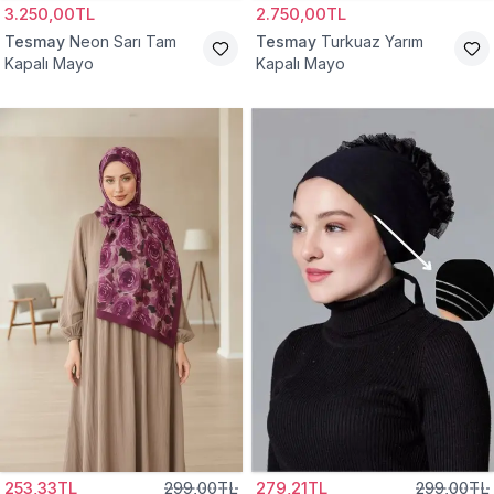
3.250,00TL
2.750,00TL
Tesmay
Neon Sarı Tam
Tesmay
Turkuaz Yarım
Kapalı Mayo
Kapalı Mayo
253,33TL
299,00TL
279,21TL
299,00TL