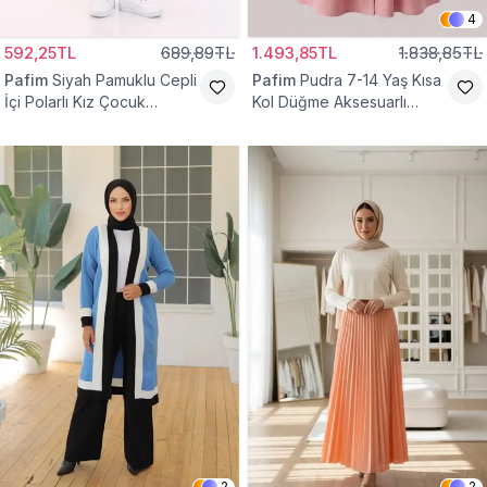
4
592,25TL
689,89TL
1.493,85TL
1.838,85TL
Pafim
Siyah Pamuklu Cepli
Pafim
Pudra 7-14 Yaş Kısa
İçi Polarlı Kız Çocuk
Kol Düğme Aksesuarlı
Eşofman Altı
Pamuk Kız Çocuk Elbise
2
2