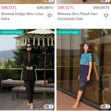
386,13TL
430,48TL
289,32TL
350,00TL
Shirosa
İndigo Mavi Uzun
Shirosa
Ekru Piliseli Deri
Hırka
Görünümlü Etek
Ücretsiz Kargo
Ücretsiz Kargo
2
2