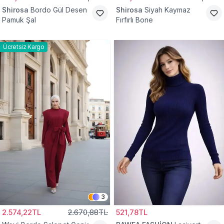
Shirosa
Bordo Gül Desen
Shirosa
Siyah Kaymaz
Pamuk Şal
Fırfırlı Bone
Ücretsiz Kargo
3
2.574,22TL
2.670,88TL
521,78TL