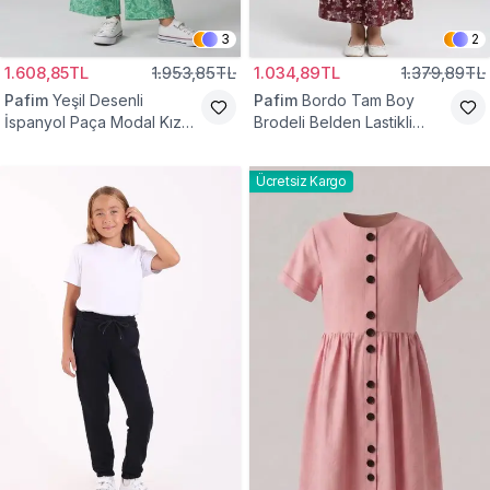
3
2
1.608,85TL
1.953,85TL
1.034,89TL
1.379,89TL
Pafim
Yeşil Desenli
Pafim
Bordo Tam Boy
İspanyol Paça Modal Kız
Brodeli Belden Lastikli
Çocuk Takım
Pamuk Kız Çocuk Etek
Ücretsiz Kargo