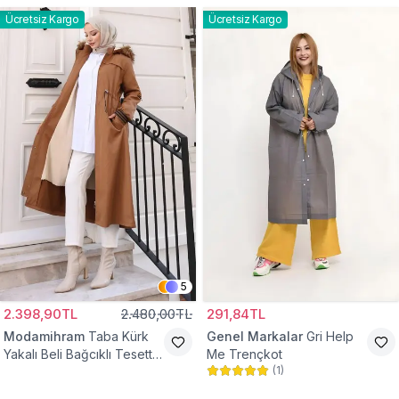
Ücretsiz Kargo
Ücretsiz Kargo
5
2.398,90TL
2.480,00TL
291,84TL
Modamihram
Taba Kürk
Genel Markalar
Gri Help
Yakalı Beli Bağcıklı Tesettür
Me Trençkot
(
1
)
Mont