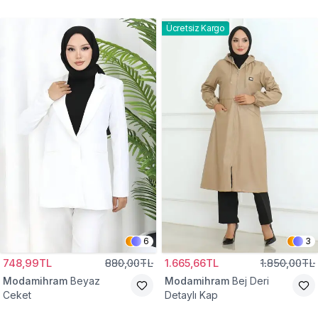
Gömlek Tunik
Eşofman Takım
Ücretsiz Kargo
6
3
748,99TL
880,00TL
1.665,66TL
1.850,00TL
Modamihram
Beyaz
Modamihram
Bej Deri
Ceket
Detaylı Kap