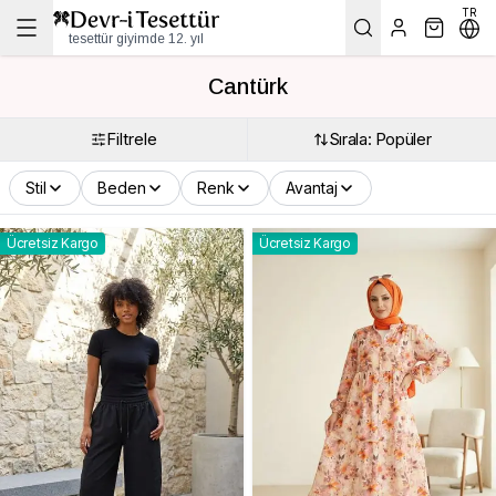
TR
tesettür giyimde 12. yıl
Cantürk
Filtrele
Sırala: Popüler
Stil
Beden
Renk
Avantaj
Ücretsiz Kargo
Ücretsiz Kargo