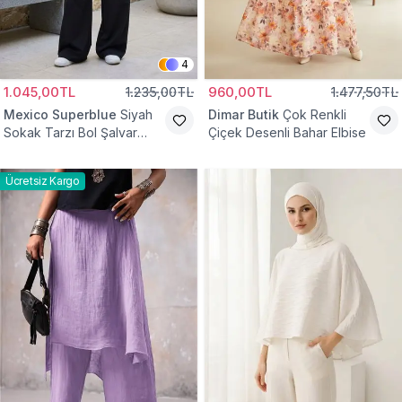
4
1.045,00TL
1.235,00TL
960,00TL
1.477,50TL
Mexico Superblue
Siyah
Dimar Butik
Çok Renkli
Sokak Tarzı Bol Şalvar
Çiçek Desenli Bahar Elbise
Pantolon
Ücretsiz Kargo