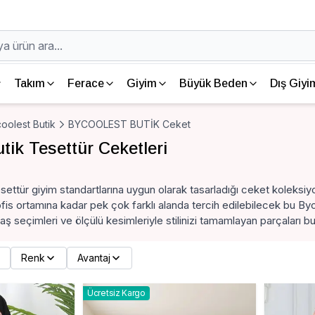
Takım
Ferace
Giyim
Büyük Beden
Dış Giyi
oolest Butik
BYCOOLEST BUTİK Ceket
tik Tesettür Ceketleri
settür giyim standartlarına uygun olarak tasarladığı ceket koleksiy
is ortamına kadar pek çok farklı alanda tercih edilebilecek bu Byco
umaş seçimleri ve ölçülü kesimleriyle stilinizi tamamlayan parçaları bu
Renk
Avantaj
Ücretsiz Kargo