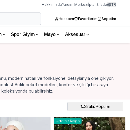
Hakkımızda
Yardım Merkezi
İptal & İade
TR
Hesabım
Favorilerim
Sepetim
m
Spor Giyim
Mayo
Aksesuar
onu, modern hatları ve fonksiyonel detaylarıyla öne çıkıyor.
olest Butik ceket modelleri, konfor ve şıklığı bir araya
 koleksiyonda bulabilirsiniz.
Sırala: Popüler
Ücretsiz Kargo