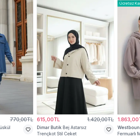
Ücretsiz Ka
770,00TL
615,00TL
1.420,00TL
1.863,00
üskül
Dimar Butik
Bej Astarsız
Westboun
Trençkot Stil Ceket
Fermuarlı 