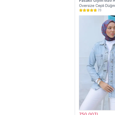
Pasaklı Giyim
Mavi 
Oversize Cepli Düğme
(
1
)
Gömlek Ceket
750,00TL