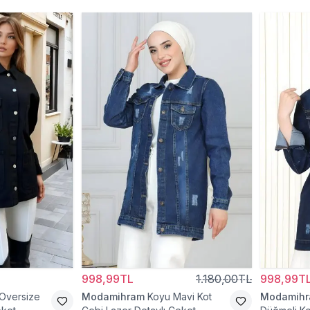
998,99TL
1.180,00TL
998,99T
 Oversize
Modamihram
Koyu Mavi Kot
Modamih