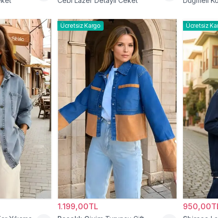
eket
Cebi Lazer Detaylı Ceket
Düğmeli Ko
Ücretsiz Kargo
Ücretsiz Ka
1.199,00TL
950,00T