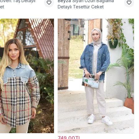
civert Taş Detaylı
Beyza
Siyah Uzun Bağlama
et
Detaylı Tesettür Ceket
749,00TL