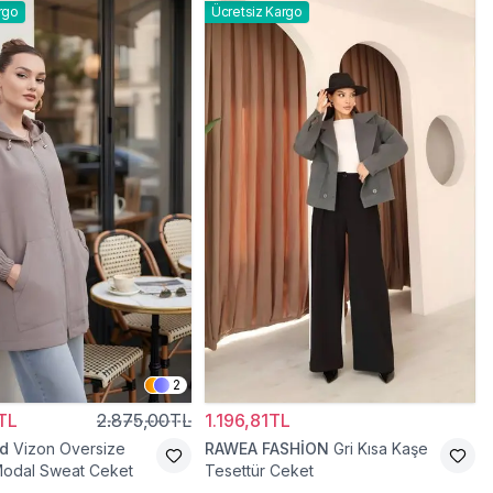
rgo
Ücretsiz Kargo
2
TL
2.875,00TL
1.196,81TL
d
Vizon Oversize
RAWEA FASHİON
Gri Kısa Kaşe
Modal Sweat Ceket
Tesettür Ceket