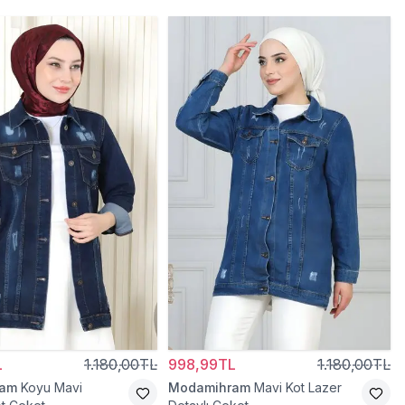
L
1.180,00TL
998,99TL
1.180,00TL
ram
Koyu Mavi
Modamihram
Mavi Kot Lazer