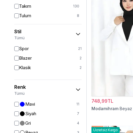
Takım
130
Tulum
8
Pantolon
151
Stil
Etek
19
Tümü
Pantolon Etek
2
Spor
21
Bluz & Gömlek
15
Blazer
2
Kazak
6
Klasik
2
Eşofman
64
Şal
6
Renk
Bone
15
Tümü
748,99TL
Ferace
126
Mavi
11
Modamihram
Beyaz
Kap & Pardesü
23
Siyah
7
Trençkot
32
Gri
4
Hırka
4
Ücretsiz Kargo
Beyaz
3