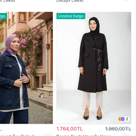
t Ceket
Detaylı Ceket
rgo
Ücretsiz Kargo
2
L
1.764,00TL
1.960,00TL