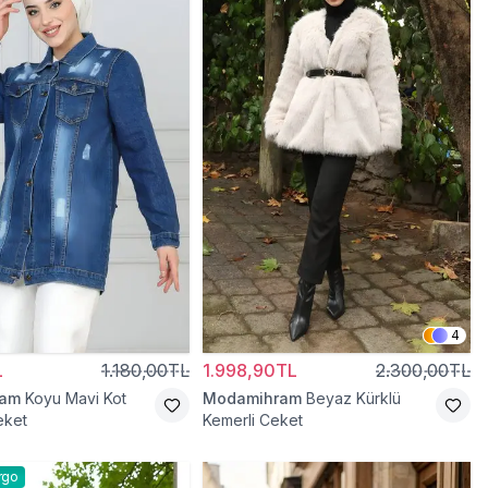
4
L
1.180,00TL
1.998,90TL
2.300,00TL
ram
Koyu Mavi Kot
Modamihram
Beyaz Kürklü
eket
Kemerli Ceket
rgo