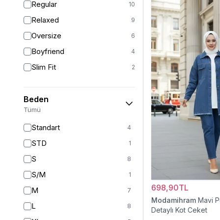
Regular
10
Relaxed
9
Oversize
6
Boyfriend
4
Slim Fit
2
Beden
Tümü
Standart
4
STD
1
S
8
S/M
1
698,90TL
M
7
Modamihram
Mavi P
L
8
Detaylı Kot Ceket