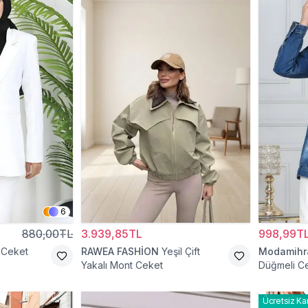
6
880,00TL
3.939,85TL
998,99T
 Ceket
RAWEA FASHİON
Yeşil Çift
Modamih
Yakalı Mont Ceket
Düğmeli C
Ücretsiz Ka