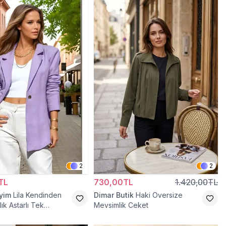
2
2
TL
730,00TL
1.420,00TL
iyim
Lila Kendinden
Dimar Butik
Haki Oversize
lık Astarlı Tek
Mevsimlik Ceket
settür Ceket