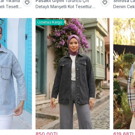
Kar Yıkama
Pasaklı Giyim
Turuncu Çift
Shirosa
La
li Tesettür
Detaylı Manşetli Kot Tesettür
Denim Cek
Ceket
Ücretsiz Kargo
850,00TL
619,68TL