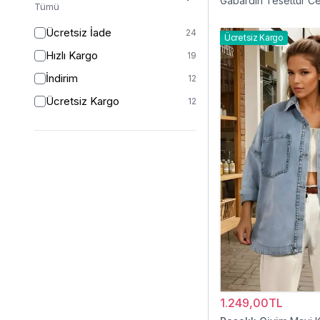
Gabardin Tesettür C
Tümü
Ücretsiz İade
24
Ücretsiz Kargo
Hızlı Kargo
19
İndirim
12
Ücretsiz Kargo
12
1.249,00TL