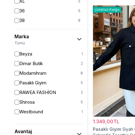
XL
5
Ücretsiz Kargo
36
5
38
8
40
7
Marka
42
7
Tümü
44
2
Beyza
1
46
2
Dimar Butik
2
48
2
Modamihram
8
Pasaklı Giyim
5
RAWEA FASHİON
2
Shirosa
5
Westbound
1
1.349,00TL
Pasaklı Giyim
Siyah
Avantaj