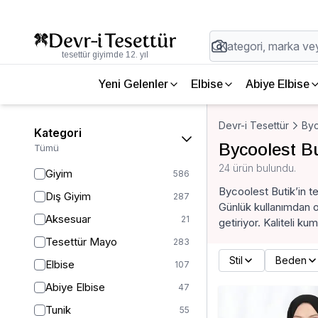
tesettür giyimde 12. yıl
Yeni Gelenler
Elbise
Abiye Elbise
Devr-i Tesettür
Byc
Kategori
Bycoolest Bu
Tümü
24 ürün bulundu.
Giyim
586
Bycoolest Butik’in te
Dış Giyim
287
Günlük kullanımdan of
Aksesuar
21
getiriyor. Kaliteli k
Tesettür Mayo
283
Stil
Beden
Elbise
107
Abiye Elbise
47
Tunik
55