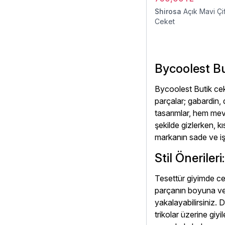
Shirosa
Açık Mavi Çif
Ceket
Bycoolest Bu
Bycoolest Butik ceke
parçalar; gabardin, 
tasarımlar, hem mevs
şekilde gizlerken, k
markanın sade ve işl
Stil Öneriler
Tesettür giyimde ce
parçanın boyuna ve 
yakalayabilirsiniz. 
trikolar üzerine gi