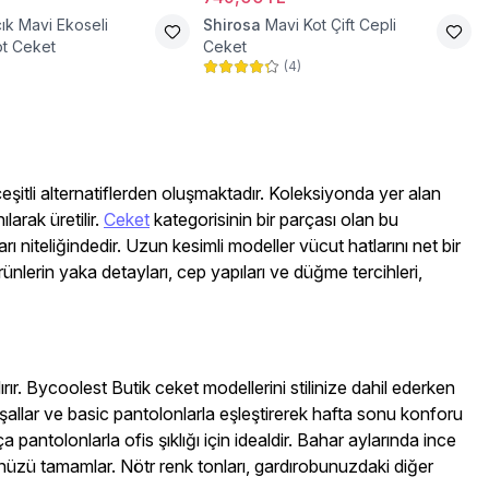
ık Mavi Ekoseli
Shirosa
Mavi Kot Çift Cepli
t Ceket
Ceket
(
4
)
eşitli alternatiflerden oluşmaktadır. Koleksiyonda yer alan
arak üretilir.
Ceket
kategorisinin bir parçası olan bu
 niteliğindedir. Uzun kesimli modeller vücut hatlarını net bir
rünlerin yaka detayları, cep yapıları ve düğme tercihleri,
r. Bycoolest Butik ceket modellerini stilinize dahil ederken
allar ve basic pantolonlarla eşleştirerek hafta sonu konforu
pantolonlarla ofis şıklığı için idealdir. Bahar aylarında ince
nüzü tamamlar. Nötr renk tonları, gardırobunuzdaki diğer