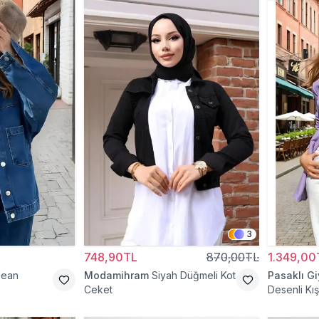
3
748,90TL
870,00TL
1.349,00
Jean
Modamihram
Siyah Düğmeli Kot
Pasaklı G
Ceket
Desenli Kış
Düğmeli Te