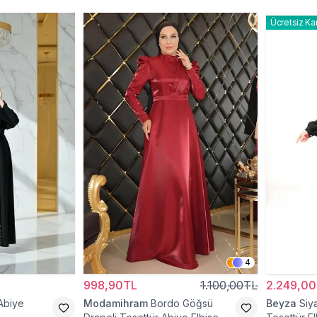
Ücretsiz Ka
4
998,90TL
1.100,00TL
2.249,0
Abiye
Modamihram
Bordo Göğsü
Beyza
Siy