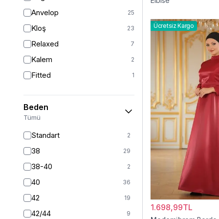
Elbise
Anvelop
25
Ücretsiz Kargo
Kloş
23
Relaxed
7
Kalem
2
Fitted
1
Beden
Tümü
Standart
2
38
29
38-40
2
40
36
42
19
1.698,99TL
42/44
9