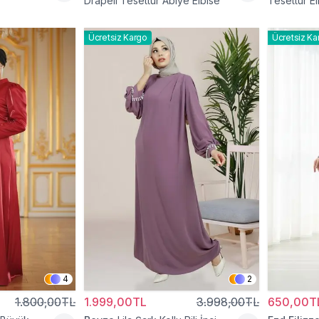
Drapeli Tesettür Abiye Elbise
Tesettür El
Ücretsiz Kargo
Ücretsiz Ka
4
2
1.800,00TL
1.999,00TL
3.998,00TL
650,00T