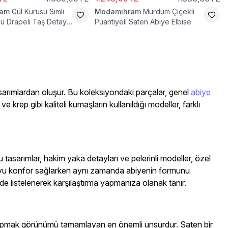
ram
Gül Kurusu Simli
Modamihram
Mürdüm Çiçekli
ü Drapeli Taş Detaylı
Puantiyeli Saten Abiye Elbise
se
asarımlardan oluşur. Bu koleksiyondaki parçalar, genel
abiye
 krep gibi kaliteli kumaşların kullanıldığı modeller, farklı
u tasarımlar, hakim yaka detayları ve pelerinli modeller, özel
boyu konfor sağlarken aynı zamanda abiyenin formunu
ilde listelenerek karşılaştırma yapmanıza olanak tanır.
 yapmak görünümü tamamlayan en önemli unsurdur. Saten bir