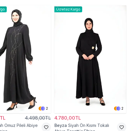
rgo
Ücretsiz Kargo
2
2
0TL
4.498,00TL
4.780,00TL
ah Omuz Pileli Abiye
Beyza
Siyah Ön Kısmı Tokalı