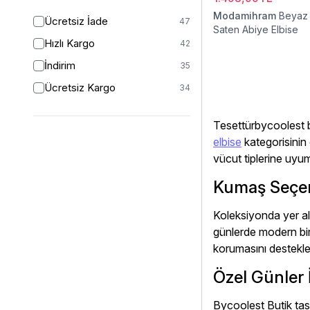
Modamihram
Beyaz 
Ücretsiz İade
47
Saten Abiye Elbise
Hızlı Kargo
42
İndirim
35
Ücretsiz Kargo
34
Tesettürbycoolest bu
elbise
kategorisinin ö
vücut tiplerine uyum
Kumaş Seçene
Koleksiyonda yer ala
günlerde modern bi
korumasını destekler
Özel Günler İ
Bycoolest Butik ta