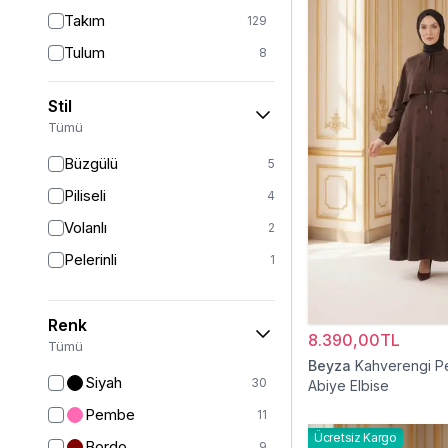
Takım
129
Tulum
8
Pantolon
151
Stil
Etek
19
Tümü
Pantolon Etek
2
Büzgülü
5
Bluz & Gömlek
15
Piliseli
4
Kazak
6
Volanlı
2
Eşofman
63
Pelerinli
1
Şal
6
Bone
15
Renk
8.390,00TL
Ferace
126
Tümü
Beyza
Kahverengi Pe
Kap & Pardesü
23
Siyah
30
Abiye Elbise
Trençkot
32
Pembe
11
Hırka
4
Ücretsiz Kargo
Bordo
9