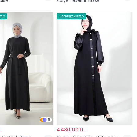
bise
Abiye Tesettür Elbise
rgo
Ücretsiz Kargo
8
L
4.480,00TL