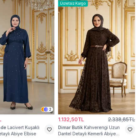
Ücretsiz Kargo
2
L
1.132,50TL
2.338,85TL
ade
Lacivert Kuşaklı
Dimar Butik
Kahverengi Uzun
taylı Abiye Elbise
Dantel Detaylı Kemerli Abiye
Elbise