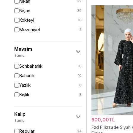
Nikah
39
Nişan
29
Kokteyl
18
Mezuniyet
5
Mevsim
Tümü
Sonbaharlık
10
Baharlık
10
Yazlık
8
Kışlık
8
Kalıp
600,00TL
Tümü
Fzd Filizzade
Siyah 
Regular
34