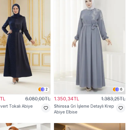
2
6
0TL
6.080,00TL
1.350,34TL
1.383,25TL
ivert Tokalı Abiye
Shirosa
Gri İşleme Detaylı Krep
Abiye Elbise