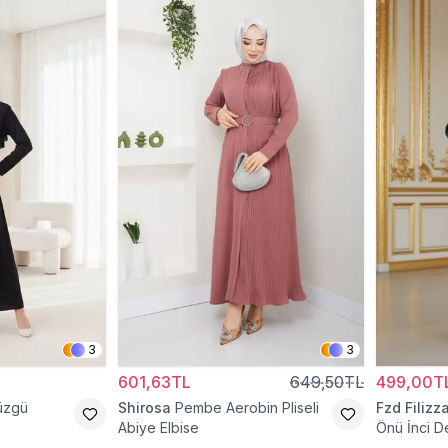
3
3
601,63TL
649,50TL
499,00T
Büzgü
Shirosa
Pembe Aerobin Pliseli
Fzd Filizz
Abiye Elbise
Önü İnci De