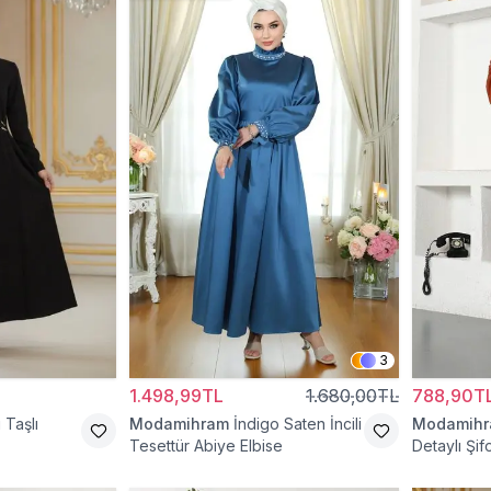
3
1.498,99TL
1.680,00TL
788,90T
 Taşlı
Modamihram
İndigo Saten İncili
Modamih
Tesettür Abiye Elbise
Detaylı Şif