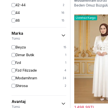
Modamihram
Bordo
42-44
2
Beden Omuz Büzgülü
Elbise
44
16
Ücretsiz Kargo
46
15
46/48
11
Marka
48
14
Tümü
50
11
Beyza
15
52
9
Dimar Butik
1
54
1
fzd
1
54/56
2
Fzd Filizzade
4
56
1
Modamihram
24
STANDART
1
Shirosa
2
Avantaj
Tümü
1.498,99TL