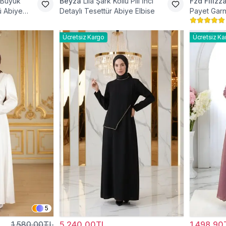
 Büyük
Beyza
Lila Şark Kollu Pili İnci
Fzd Filizz
 Abiye
Detaylı Tesettür Abiye Elbise
Payet Garn
Elbise
Ücretsiz Kargo
Ücretsiz Ka
5
1.580,00TL
5.240,00TL
1.498,90