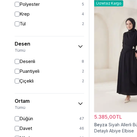
Ücretsiz Kargo
Polyester
5
Sarı
1
Krep
4
Kırmızı
1
Tül
2
Beyaz
1
Desen
Tümü
Desenli
8
Puantiyeli
2
Çiçekli
2
Ortam
Tümü
5.385,00TL
Düğün
47
Beyza
Siyah Allerli 
Davet
46
Detaylı Abiye Elbise