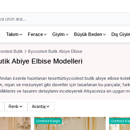
Takım
Ferace
Giyim
Büyük Beden
Dış Giyi
oolest Butik
Bycoolest Butik Abiye Elbise
tik Abiye Elbise Modelleri
ından özenle hazırlanan tesettürbycoolest butik abiye elbise koleks
ün, nişan ve mezuniyet gibi davetler için tasarlanan bu parçalar, f
liklerini ve tasarım detaylarını inceleyerek ihtiyacınıza en uygun mo
Renk
Avantaj
Ücretsiz Kargo
Ücretsiz Ka