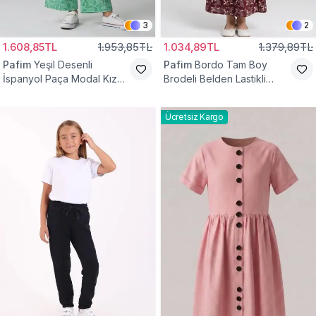
3
2
1.608,85TL
1.953,85TL
1.034,89TL
1.379,89TL
Pafim
Yeşil Desenli
Pafim
Bordo Tam Boy
İspanyol Paça Modal Kız
Brodeli Belden Lastikli
Çocuk Takım
Pamuk Kız Çocuk Etek
Ücretsiz Kargo