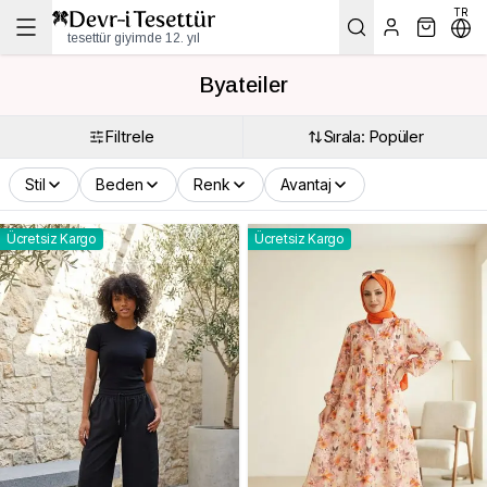
TR
tesettür giyimde 12. yıl
Byateiler
Filtrele
Sırala: Popüler
Stil
Beden
Renk
Avantaj
Ücretsiz Kargo
Ücretsiz Kargo