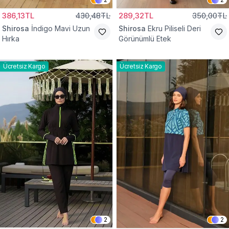
386,13TL
430,48TL
289,32TL
350,00TL
Shirosa
İndigo Mavi Uzun
Shirosa
Ekru Piliseli Deri
Hırka
Görünümlü Etek
Ücretsiz Kargo
Ücretsiz Kargo
2
2