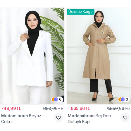
Gömlek Tunik
Eşofman Takım
Ücretsiz Kargo
6
3
748,99TL
880,00TL
1.665,66TL
1.850,00TL
Modamihram
Beyaz
Modamihram
Bej Deri
Ceket
Detaylı Kap