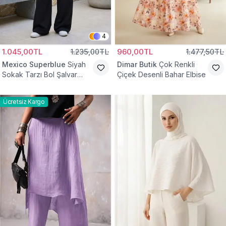
4
1.045,00TL
1.235,00TL
960,00TL
1.477,50TL
Mexico Superblue
Siyah
Dimar Butik
Çok Renkli
Sokak Tarzı Bol Şalvar
Çiçek Desenli Bahar Elbise
Pantolon
Ücretsiz Kargo