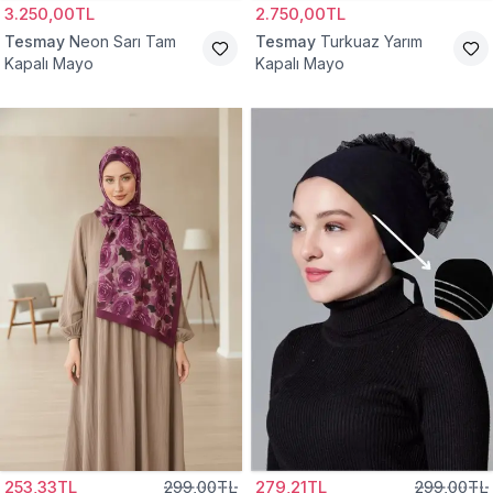
3.250,00TL
2.750,00TL
Tesmay
Neon Sarı Tam
Tesmay
Turkuaz Yarım
Kapalı Mayo
Kapalı Mayo
253,33TL
299,00TL
279,21TL
299,00TL