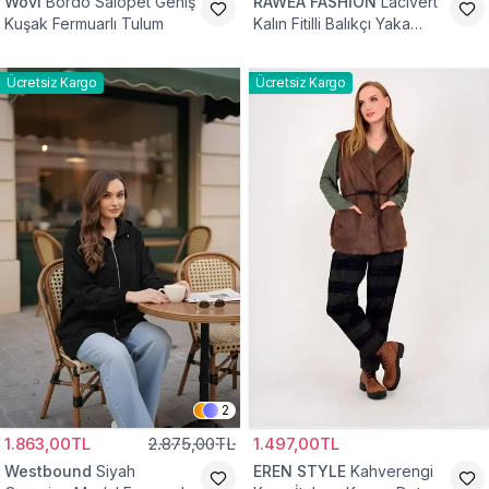
Wovi
Bordo Salopet Geniş
RAWEA FASHİON
Lacivert
Kuşak Fermuarlı Tulum
Kalın Fitilli Balıkçı Yaka
Pamuklu Triko Kazak
Ücretsiz Kargo
Ücretsiz Kargo
2
1.863,00TL
2.875,00TL
1.497,00TL
Westbound
Siyah
EREN STYLE
Kahverengi