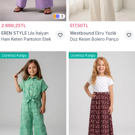
3
2.699,23TL
517,50TL
EREN STYLE
Lila İtalyan
Westbound
Ekru Yazlık
Ham Keten Pantolon Etek
Düz Kesim Bolero Panço
Ücretsiz Kargo
Ücretsiz Kargo