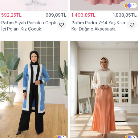
4
592,25TL
689,89TL
1.493,85TL
1.838,85TL
Pafim
Siyah Pamuklu Cepli
Pafim
Pudra 7-14 Yaş Kısa
İçi Polarlı Kız Çocuk
Kol Düğme Aksesuarlı
Eşofman Altı
Pamuk Kız Çocuk Elbise
2
2