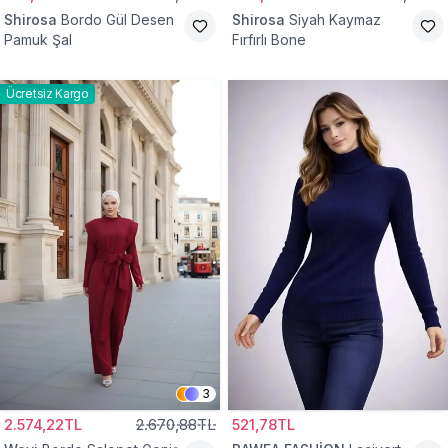
Shirosa
Bordo Gül Desen
Shirosa
Siyah Kaymaz
Pamuk Şal
Fırfırlı Bone
Ücretsiz Kargo
3
2.574,22TL
2.670,88TL
521,78TL