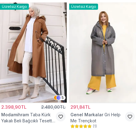
Ücretsiz Kargo
Ücretsiz Kargo
5
2.398,90TL
2.480,00TL
291,84TL
Modamihram
Taba Kürk
Genel Markalar
Gri Help
Yakalı Beli Bağcıklı Tesettür
Me Trençkot
(
1
)
Mont