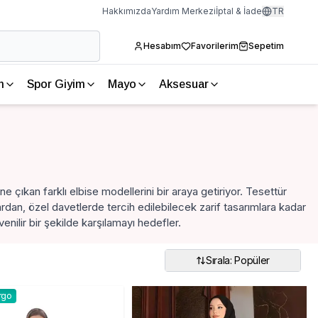
Hakkımızda
Yardım Merkezi
İptal & İade
TR
Hesabım
Favorilerim
Sepetim
m
Spor Giyim
Mayo
Aksesuar
 çıkan farklı elbise modellerini bir araya getiriyor. Tesettür
an, özel davetlerde tercih edilebilecek zarif tasarımlara kadar
venilir bir şekilde karşılamayı hedefler.
Sırala: Popüler
rgo