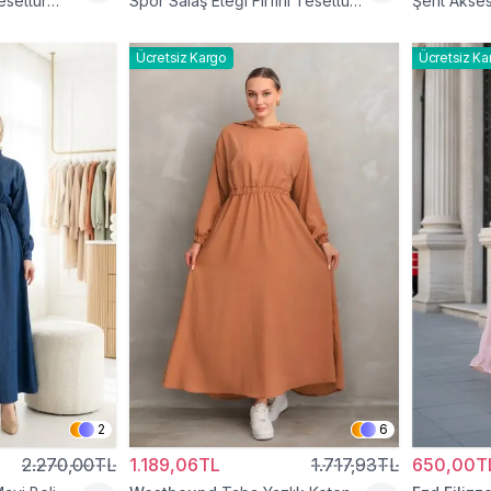
esettür
Spor Salaş Eteği Fırfırlı Tesettür
Şerit Akses
Elbise
Elbise
Ücretsiz Kargo
Ücretsiz Ka
2
6
2.270,00TL
1.189,06TL
1.717,93TL
650,00T