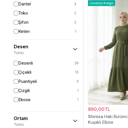
Ücretsiz Kargo
Dantel
3
Kırmızı
3
Triko
2
Turkuaz
2
Şifon
2
Gümüş
1
Keten
1
Kadife
1
Desen
Viskon
1
Tümü
Krep
1
Desenli
29
Müslin
1
Çiçekli
13
Puantiyeli
3
Çizgili
1
Ekose
1
890,00TL
Shirosa
Haki Bürüm
Ortam
Kuşaklı Elbise
Tümü