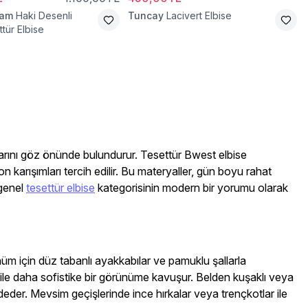
ram
Haki Desenli
Tuncay
Lacivert Elbise
tür Elbise
larını göz önünde bulundurur. Tesettür Bwest elbise
karışımları tercih edilir. Bu materyaller, gün boyu rahat
 genel
tesettür elbise
kategorisinin modern bir yorumu olarak
ünüm için düz tabanlı ayakkabılar ve pamuklu şallarla
rp ile daha sofistike bir görünüme kavuşur. Belden kuşaklı veya
vadeder. Mevsim geçişlerinde ince hırkalar veya trençkotlar ile