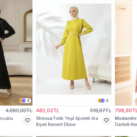
3
3
4.880,00TL
482,02TL
516,97TL
798,90T
oncuklu
Shirosa
Fıstık Yeşil Apoletli Ara
Modamih
Biyeli Kemerli Elbise
Dantelli Ke