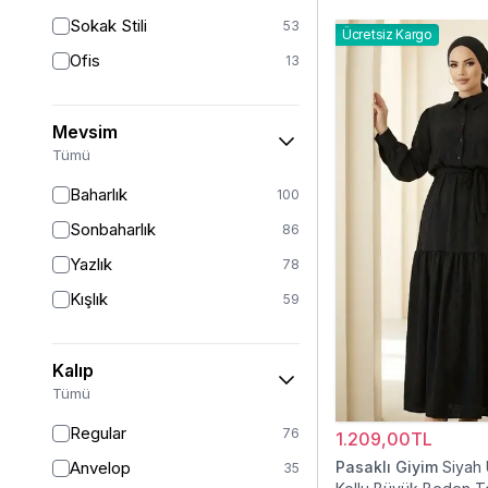
Sokak Stili
53
Ücretsiz Kargo
Ofis
13
Mevsim
Tümü
Baharlık
100
Sonbaharlık
86
Yazlık
78
Kışlık
59
Kalıp
Tümü
Regular
76
1.209,00TL
Anvelop
Pasaklı Giyim
Siyah
35