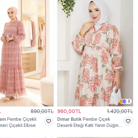
3
L
890,00TL
960,00TL
1.420,00TL
ram
Pembe Çiçekli
Dimar Butik
Pembe Çiçek
meri Çiçekli Elbise
Desenli Eteği Katlı Yarım Düğmeli
Elbise