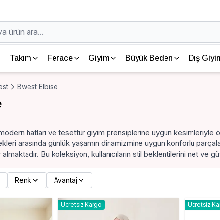
Takım
Ferace
Giyim
Büyük Beden
Dış Giyi
est
Bwest Elbise
e
dern hatları ve tesettür giyim prensiplerine uygun kesimleriyle öne
leri arasında günlük yaşamın dinamizmine uygun konforlu parçalard
almaktadır. Bu koleksiyon, kullanıcıların stil beklentilerini net ve gü
Renk
Avantaj
Ücretsiz Kargo
Ücretsiz Ka