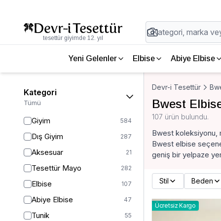
tesettür giyimde 12. yıl
Yeni Gelenler
Elbise
Abiye Elbise
Devr-i Tesettür
Bw
Kategori
Bwest Elbis
Tümü
107 ürün bulundu.
Giyim
584
Bwest koleksiyonu, mo
Dış Giyim
287
Bwest elbise seçenek
Aksesuar
21
geniş bir yelpaze yer 
Tesettür Mayo
282
Stil
Beden
Elbise
107
Abiye Elbise
47
Ücretsiz Kargo
Tunik
55