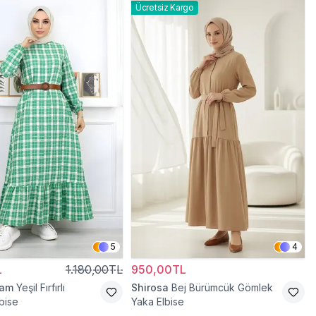
Ücretsiz Kargo
5
4
L
1.180,00TL
950,00TL
ram
Yeşil Fırfırlı
Shirosa
Bej Bürümcük Gömlek
bise
Yaka Elbise