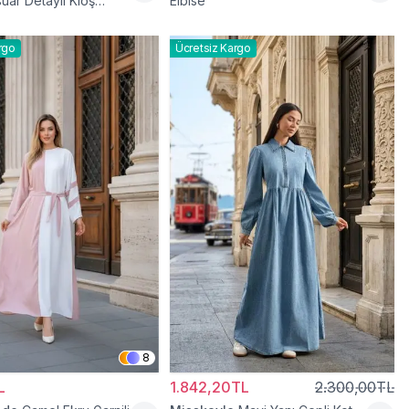
uar Detaylı Kloş
Elbise
rgo
Ücretsiz Kargo
8
L
1.842,20TL
2.300,00TL