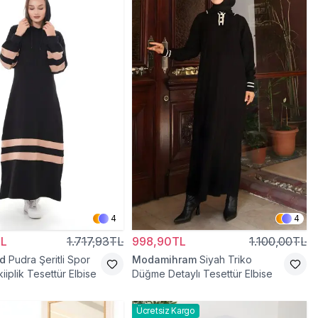
4
4
TL
1.717,93TL
998,90TL
1.100,00TL
d
Pudra Şeritli Spor
Modamihram
Siyah Triko
kiiplik Tesettür Elbise
Düğme Detaylı Tesettür Elbise
Ücretsiz Kargo