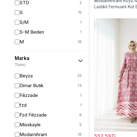
Modamihram
Koyu M
STD
2
Lastikli Fermuarlı Kot 
S
15
S/M
1
S-M Beden
1
M
16
L
11
Marka
L-XL Beden
1
Tümü
L/XL
1
Beyza
25
XL
14
Dimar Butik
13
2XL
11
Filizzade
1
XXL
2
fzd
1
36
2
Fzd Filizzade
9
38
37
Misskayle
5
38-40
4
Modamihram
16
552,59TL