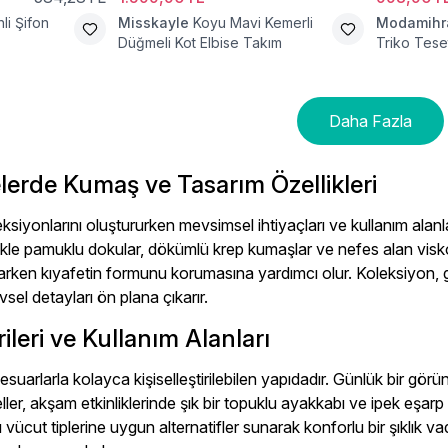
li Şifon
Misskayle
Koyu Mavi Kemerli
Modamih
Düğmeli Kot Elbise Takım
Triko Teset
Daha Fazla
lerde Kumaş ve Tasarım Özellikleri
ksiyonlarını oluştururken mevsimsel ihtiyaçları ve kullanım alan
kle pamuklu dokular, dökümlü krep kumaşlar ve nefes alan viskon 
arken kıyafetin formunu korumasına yardımcı olur. Koleksiyon,
evsel detayları ön plana çıkarır.
leri ve Kullanım Alanları
esuarlarla kolayca kişiselleştirilebilen yapıdadır. Günlük bir gör
deller, akşam etkinliklerinde şık bir topuklu ayakkabı ve ipek eşa
lı vücut tiplerine uygun alternatifler sunarak konforlu bir şıklık 