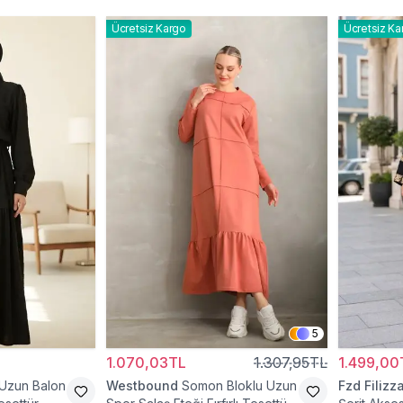
Ücretsiz Kargo
Ücretsiz Ka
5
1.070,03TL
1.307,95TL
1.499,00
 Uzun Balon
Westbound
Somon Bloklu Uzun
Fzd Filizz