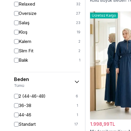
Kollu Büyük Beden T
Relaxed
32
Elbise
Oversize
27
Ücretsiz Kargo
Salaş
23
Kloş
19
Kalem
2
Slim Fit
2
Balık
1
Beden
Tümü
2 (44-46-48)
6
36-38
1
44-46
1
1.998,99TL
Standart
17