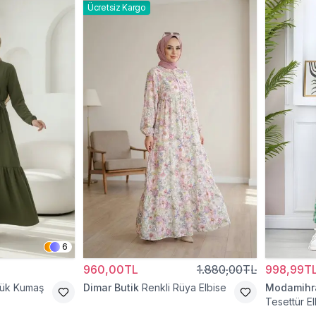
Ücretsiz Kargo
6
960,00TL
1.880,00TL
998,99T
cük Kumaş
Dimar Butik
Renkli Rüya Elbise
Modamih
Tesettür El