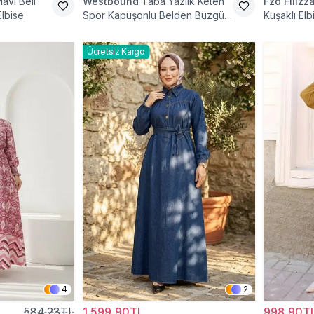
avi Beli
Westbound
Taba Yazlık Keten
Fzd Filizz
Elbise
Spor Kapüşonlu Belden Büzgülü
Kuşaklı Elb
Cepli Tesettür Elbise
Ücretsiz Kargo
4
2
584,23TL
1.599,90TL
998,90T