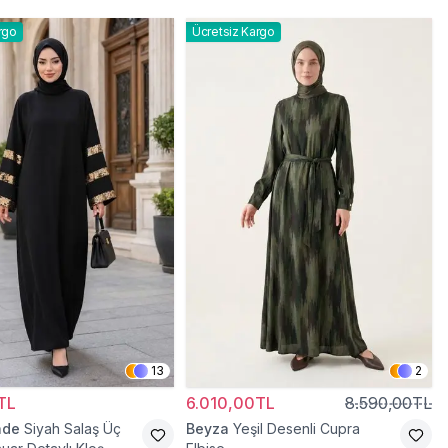
rgo
Ücretsiz Kargo
13
2
TL
6.010,00TL
8.590,00TL
ade
Siyah Salaş Üç
Beyza
Yeşil Desenli Cupra