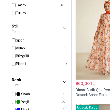
Takım
129
Tulum
8
Pantolon
151
Stil
Etek
19
Tümü
Pantolon Etek
2
Spor
33
Bluz & Gömlek
15
Volanlı
13
Kazak
6
Büzgülü
11
Eşofman
63
Piliseli
6
Şal
6
Bone
15
Renk
960,00TL
Ferace
126
Tümü
Dimar Butik
Çok Renk
Kap & Pardesü
23
Siyah
51
Desenli Bahar Elbise
Trençkot
32
Yeşil
22
Hırka
4
Ücretsiz Kargo
Mavi
21