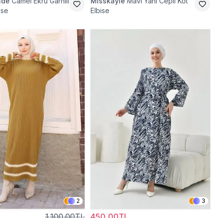
ade
Camel Ekru Garnili
Misskayle
Mavi Yanı Cepli Kot
ise
Elbise
2
3
L
1.100,00TL
450,00TL