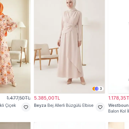
3
1.477,50TL
5.385,00TL
1.178,35
li Çiçek
Beyza
Bej Allerli Büzgülü Elbise
Westboun
Balon Kol İ