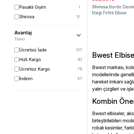
1 (38-40-42)
7
Pasaklı Giyim
Shirosa
Bordo Desen
1
40
48
Eteği Fırfırlı Elbise
Shirosa
12
42
24
Tuncay
8
42/44
19
Avantaj
Westbound
16
Tümü
42-44
4
Ücretsiz İade
44
107
20
Bwest Elbise
Hızlı Kargo
46
82
16
Bwest markası, kole
Ücretsiz Kargo
48
78
14
modellerinde genelli
İndirim
52
67
13
hareket imkanı sağl
STANDART
yalın çizgileri ve işl
2
46-48
1
Kombin Öneri
46/48
21
Bwest elbiseler, aks
50
24
birleştirilebilen mo
54
1
robalı kesimler, fark