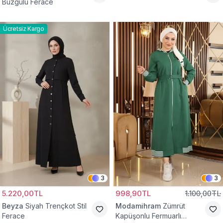
Büzgülü Ferace
Ücretsiz Kargo
3
3
5.220,00TL
998,90TL
1.100,00TL
Beyza
Siyah Trençkot Stil
Modamihram
Zümrüt
Ferace
Kapüşonlu Fermuarlı