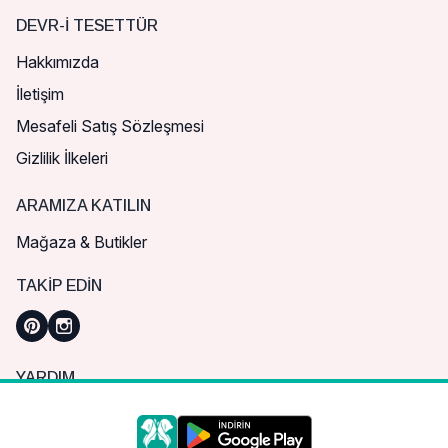
DEVR-I TESETTÜR
Hakkımızda
İletişim
Mesafeli Satış Sözleşmesi
Gizlilik İlkeleri
ARAMIZA KATILIN
Mağaza & Butikler
TAKIP EDIN
YARDIM
Sık Sorulan Sorular
Nasıl Sipariş Verebilirim?
Daha iyi bir alışveriş deneyimi için çerezleri