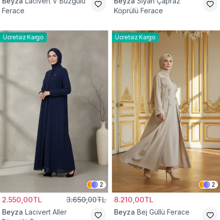
Beyza
Lacivert V Büzgülü
Beyza
Siyah Çapraz
Ferace
Köprülü Ferace
Ücretsiz Kargo
Ücretsiz Kargo
2
2
2.550,00TL
3.650,00TL
8.210,00TL
Beyza
Lacivert Aller
Beyza
Bej Güllü Ferace