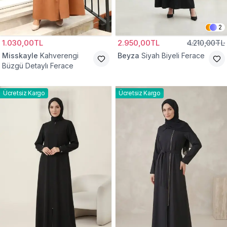
2
1.030,00TL
2.950,00TL
4.210,00TL
Misskayle
Kahverengi
Beyza
Siyah Biyeli Ferace
Büzgü Detaylı Ferace
Ücretsiz Kargo
Ücretsiz Kargo