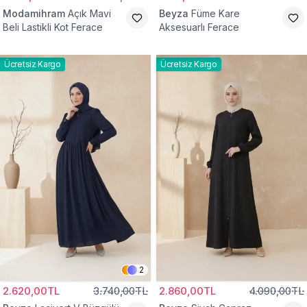
Modamihram
Açık Mavi
Beyza
Füme Kare
Beli Lastikli Kot Ferace
Aksesuarlı Ferace
Ücretsiz Kargo
Ücretsiz Kargo
2
2.620,00TL
3.740,00TL
2.860,00TL
4.090,00TL