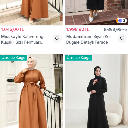
2
1.045,00TL
1.998,90TL
2.300,00TL
Misskayle
Kahverengi
Modamihram
Siyah Kot
Kuşaklı Gizli Fermuarlı
Düğme Detaylı Ferace
Ferace
Ücretsiz Kargo
Ücretsiz Kargo