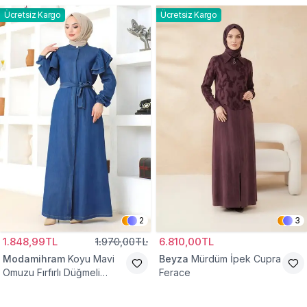
Ücretsiz Kargo
Ücretsiz Kargo
2
3
1.848,99TL
1.970,00TL
6.810,00TL
Modamihram
Koyu Mavi
Beyza
Mürdüm İpek Cupra
Omuzu Fırfırlı Düğmeli
Ferace
Ferace