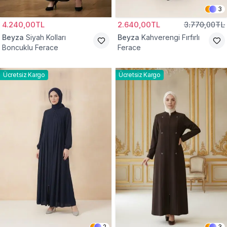
3
4.240,00TL
2.640,00TL
3.770,00TL
Beyza
Siyah Kolları
Beyza
Kahverengi Fırfırlı
Boncuklu Ferace
Ferace
Ücretsiz Kargo
Ücretsiz Kargo
2
3