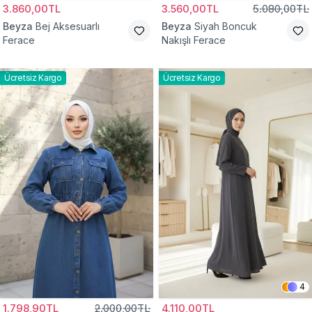
3.860,00TL
3.560,00TL
5.080,00TL
Beyza
Bej Aksesuarlı
Beyza
Siyah Boncuk
Ferace
Nakışlı Ferace
Ücretsiz Kargo
Ücretsiz Kargo
4
1.798,90TL
2.000,00TL
4.110,00TL