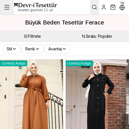
TR
tesettür giyimde 12. yıl
Büyük Beden Tesettür Ferace
Filtrele
Sırala: Popüler
Stil
Renk
Avantaj
Ücretsiz Kargo
Ücretsiz Kargo