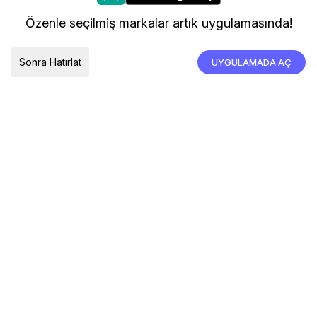
kullanıyoruz.
Kargo ve Teslimat
Özenle seçilmiş markalar artık uygulamasında!
İade, İptal ve Değişim
Çerez Tercihleri
Tümünü Kabul Et
Sonra Hatırlat
UYGULAMADA AÇ
TESLIMAT ÜLKESI
Türkiye
© 2026 Devr-i Tesettür -
Her Hakkı Saklıdır