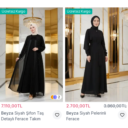
Ferace
Ücretsiz Kargo
Ücretsiz Kargo
2
7.110,00TL
2.700,00TL
3.860,00TL
Beyza
Siyah Şifon Taş
Beyza
Siyah Pelerinli
Detaylı Ferace Takım
Ferace