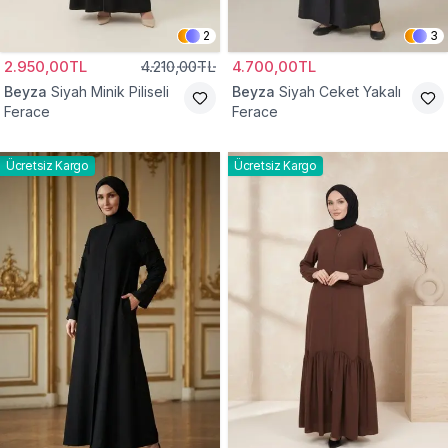
2
3
2.950,00TL
4.210,00TL
4.700,00TL
Beyza
Siyah Minik Piliseli
Beyza
Siyah Ceket Yakalı
Ferace
Ferace
Ücretsiz Kargo
Ücretsiz Kargo