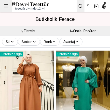
TR
tesettür giyimde 12. yıl
Butikkolik Ferace
Filtrele
Sırala: Popüler
Stil
Beden
Renk
Avantaj
Ücretsiz Kargo
Ücretsiz Kargo