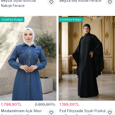
Beyza
Siyah Boncuk
Beyza
Bej Robalı Ferace
Nakışlı Ferace
Ücretsiz Kargo
Ücretsiz Kargo
1.798,90TL
2.000,00TL
1.199,00TL
Modamihram
Açık Mavi
Fzd Filizzade
Siyah Püskül