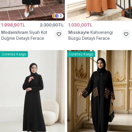
2
1.998,90TL
2.300,00TL
1.030,00TL
Modamihram
Siyah Kot
Misskayle
Kahverengi
Düğme Detaylı Ferace
Büzgü Detaylı Ferace
Ücretsiz Kargo
Ücretsiz Kargo