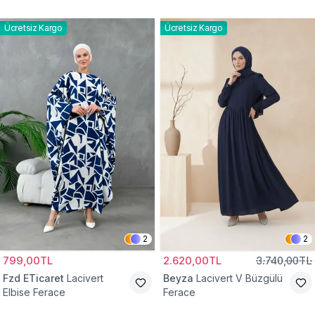
Elbise Ferace
Ücretsiz Kargo
Ücretsiz Kargo
2
2
799,00TL
2.620,00TL
3.740,00TL
Fzd ETicaret
Lacivert
Beyza
Lacivert V Büzgülü
Elbise Ferace
Ferace