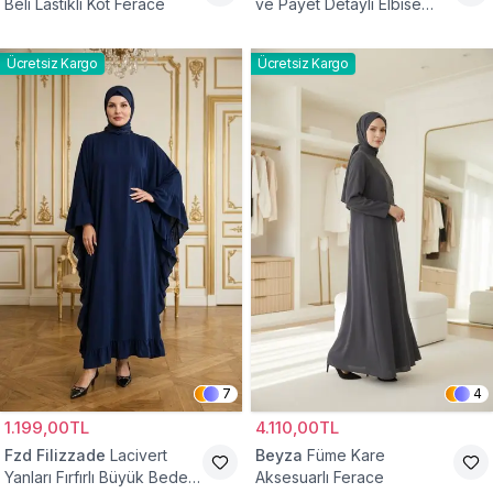
Beli Lastikli Kot Ferace
ve Payet Detaylı Elbise
Ferace
Ücretsiz Kargo
Ücretsiz Kargo
7
4
1.199,00TL
4.110,00TL
Fzd Filizzade
Lacivert
Beyza
Füme Kare
Yanları Fırfırlı Büyük Beden
Aksesuarlı Ferace