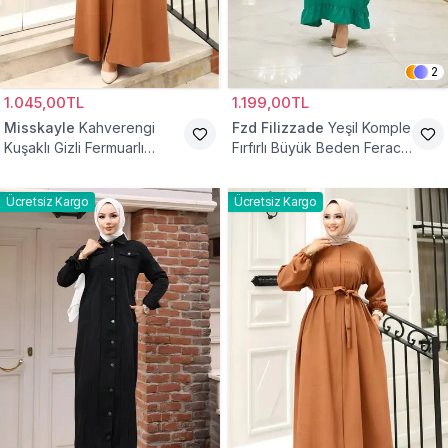
2
1.045,00TL
1.199,00TL
Misskayle
Kahverengi
Fzd Filizzade
Yeşil Komple
Kuşaklı Gizli Fermuarlı
Fırfırlı Büyük Beden Ferace
Ferace
Elbise
Ücretsiz Kargo
Ücretsiz Kargo