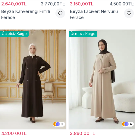
2.640,00TL
3.770,00TL
3.150,00TL
4.500,00TL
Beyza
Kahverengi Fırfırlı
Beyza
Lacivert Nervürlü
Ferace
Ferace
Ücretsiz Kargo
Ücretsiz Kargo
3
4
4.200,00TL
3.860,00TL