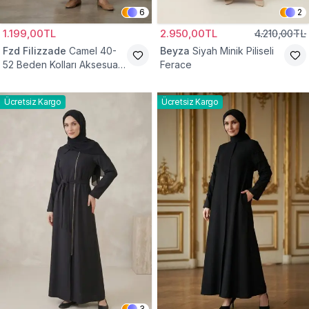
6
2
1.199,00TL
2.950,00TL
4.210,00TL
Fzd Filizzade
Camel 40-
Beyza
Siyah Minik Piliseli
52 Beden Kolları Aksesuar
Ferace
Detaylı Elbise Ferace
Ücretsiz Kargo
Ücretsiz Kargo
3