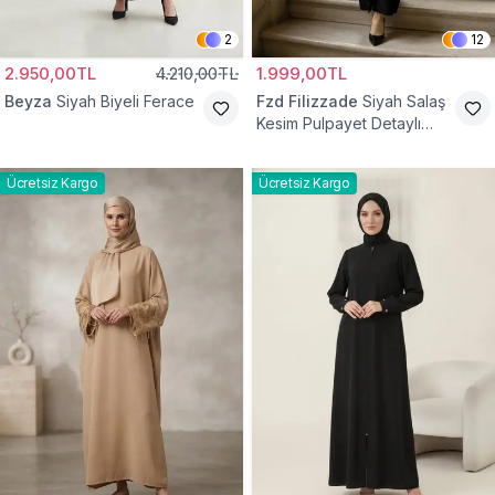
2
12
2.950,00TL
4.210,00TL
1.999,00TL
Beyza
Siyah Biyeli Ferace
Fzd Filizzade
Siyah Salaş
Kesim Pulpayet Detaylı
Fermuarlı Ferace
Ücretsiz Kargo
Ücretsiz Kargo