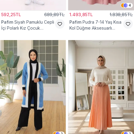
4
592,25TL
689,89TL
1.493,85TL
1.838,85TL
Pafim
Siyah Pamuklu Cepli
Pafim
Pudra 7-14 Yaş Kısa
İçi Polarlı Kız Çocuk
Kol Düğme Aksesuarlı
Eşofman Altı
Pamuk Kız Çocuk Elbise
2
2