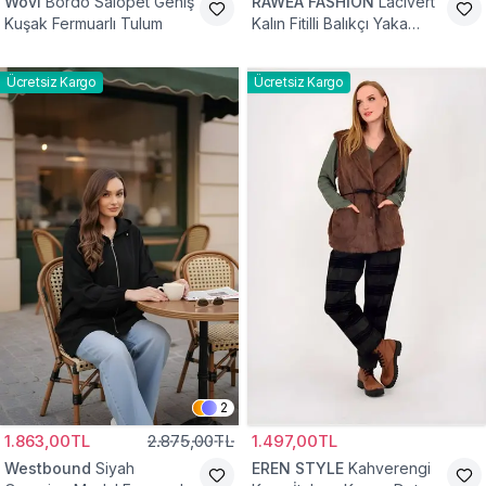
Wovi
Bordo Salopet Geniş
RAWEA FASHİON
Lacivert
Kuşak Fermuarlı Tulum
Kalın Fitilli Balıkçı Yaka
Pamuklu Triko Kazak
Ücretsiz Kargo
Ücretsiz Kargo
2
1.863,00TL
2.875,00TL
1.497,00TL
Westbound
Siyah
EREN STYLE
Kahverengi