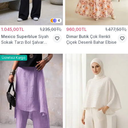
4
1.045,00TL
1.235,00TL
960,00TL
1.477,50TL
Mexico Superblue
Siyah
Dimar Butik
Çok Renkli
Sokak Tarzı Bol Şalvar
Çiçek Desenli Bahar Elbise
Pantolon
Ücretsiz Kargo