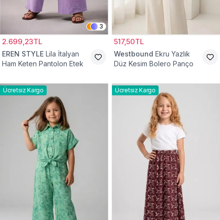
3
2.699,23TL
517,50TL
EREN STYLE
Lila İtalyan
Westbound
Ekru Yazlık
Ham Keten Pantolon Etek
Düz Kesim Bolero Panço
Ücretsiz Kargo
Ücretsiz Kargo