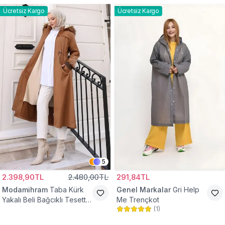
Ücretsiz Kargo
Ücretsiz Kargo
5
2.398,90TL
2.480,00TL
291,84TL
Modamihram
Taba Kürk
Genel Markalar
Gri Help
Yakalı Beli Bağcıklı Tesettür
Me Trençkot
(
1
)
Mont