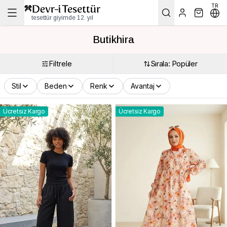
TR
tesettür giyimde 12. yıl
Butikhira
Filtrele
Sırala: Popüler
Stil
Beden
Renk
Avantaj
Ücretsiz Kargo
Ücretsiz Kargo