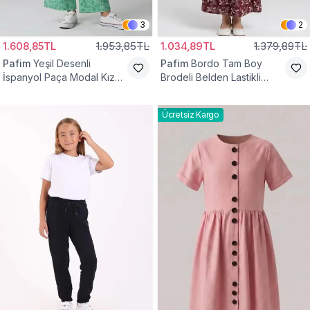
3
2
1.608,85TL
1.953,85TL
1.034,89TL
1.379,89TL
Pafim
Yeşil Desenli
Pafim
Bordo Tam Boy
İspanyol Paça Modal Kız
Brodeli Belden Lastikli
Çocuk Takım
Pamuk Kız Çocuk Etek
Ücretsiz Kargo