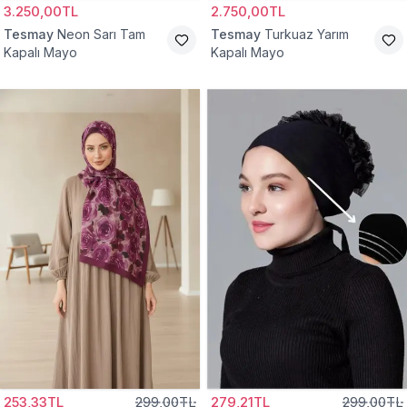
3.250,00TL
2.750,00TL
Tesmay
Neon Sarı Tam
Tesmay
Turkuaz Yarım
Kapalı Mayo
Kapalı Mayo
253,33TL
299,00TL
279,21TL
299,00TL