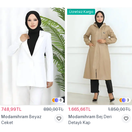
Gömlek Tunik
Eşofman Takım
Ücretsiz Kargo
6
3
748,99TL
880,00TL
1.665,66TL
1.850,00TL
Modamihram
Beyaz
Modamihram
Bej Deri
Ceket
Detaylı Kap