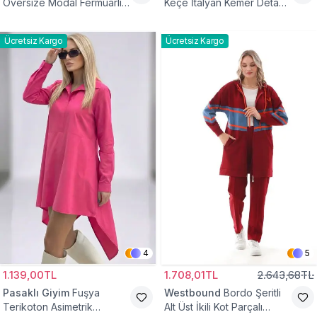
Oversize Modal Fermuarlı
Keçe İtalyan Kemer Detaylı
Sweat Tunik
Yelek
Ücretsiz Kargo
Ücretsiz Kargo
4
5
1.139,00TL
1.708,01TL
2.643,68TL
Pasaklı Giyim
Fuşya
Westbound
Bordo Şeritli
Terikoton Asimetrik
Alt Üst İkili Kot Parçalı