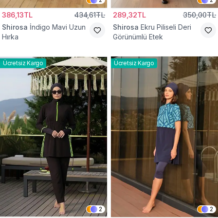
386,13TL
434,61TL
289,32TL
350,00TL
Shirosa
İndigo Mavi Uzun
Shirosa
Ekru Piliseli Deri
Hırka
Görünümlü Etek
Ücretsiz Kargo
Ücretsiz Kargo
2
2