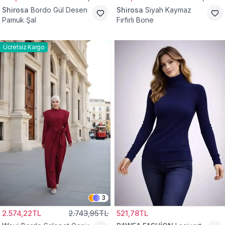
Shirosa
Bordo Gül Desen
Shirosa
Siyah Kaymaz
Pamuk Şal
Fırfırlı Bone
Ücretsiz Kargo
3
2.574,22TL
2.743,95TL
521,78TL