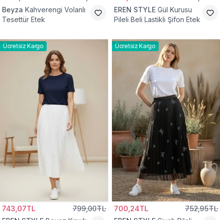
Beyza
Kahverengi Volanlı
EREN STYLE
Gül Kurusu
Tesettür Etek
Pileli Beli Lastikli Şifon Etek
Ücretsiz Kargo
Ücretsiz Kargo
743,07TL
799,00TL
700,24TL
752,95TL