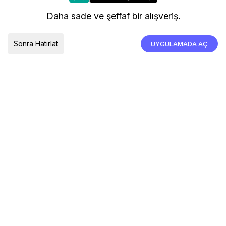
kullanıyoruz.
Kargo ve Teslimat
Daha sade ve şeffaf bir alışveriş.
İade, İptal ve Değişim
Çerez Tercihleri
Tümünü Kabul Et
Sonra Hatırlat
UYGULAMADA AÇ
TESLIMAT ÜLKESI
Türkiye
© 2026 Devr-i Tesettür -
Her Hakkı Saklıdır