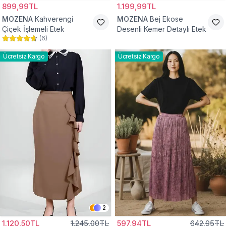
899,99TL
1.199,99TL
MOZENA
Kahverengi
MOZENA
Bej Ekose
Çiçek İşlemeli Etek
Desenli Kemer Detaylı Etek
(
6
)
Ücretsiz Kargo
Ücretsiz Kargo
2
1.120,50TL
1.245,00TL
597,94TL
642,95TL