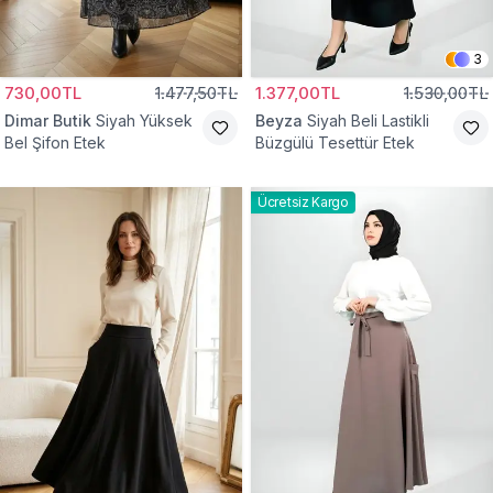
3
730,00TL
1.477,50TL
1.377,00TL
1.530,00TL
Dimar Butik
Siyah Yüksek
Beyza
Siyah Beli Lastikli
Bel Şifon Etek
Büzgülü Tesettür Etek
Ücretsiz Kargo