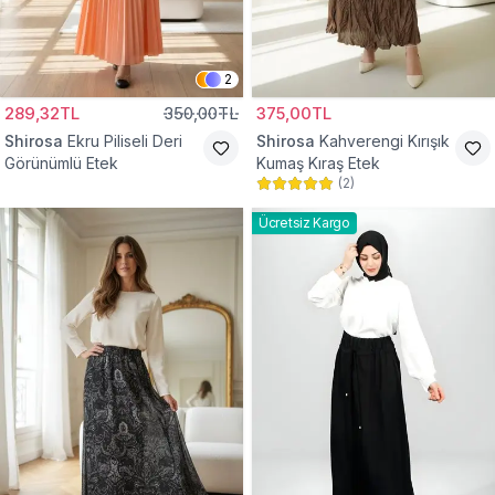
2
289,32TL
350,00TL
375,00TL
Shirosa
Ekru Piliseli Deri
Shirosa
Kahverengi Kırışık
Görünümlü Etek
Kumaş Kıraş Etek
(
2
)
Ücretsiz Kargo