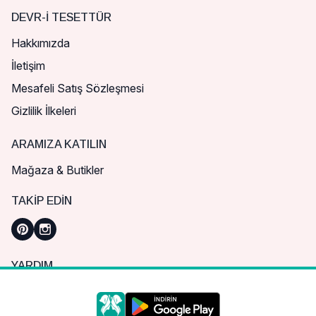
DEVR-I TESETTÜR
Hakkımızda
İletişim
Mesafeli Satış Sözleşmesi
Gizlilik İlkeleri
ARAMIZA KATILIN
Mağaza & Butikler
TAKIP EDIN
YARDIM
Sık Sorulan Sorular
Nasıl Sipariş Verebilirim?
Daha iyi bir alışveriş deneyimi için çerezleri