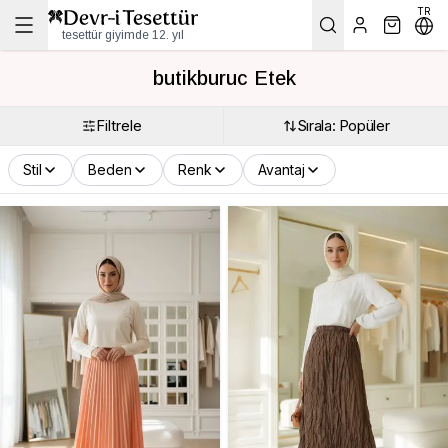
TR
tesettür giyimde 12. yıl
butikburuc Etek
Filtrele
Sırala: Popüler
Stil
Beden
Renk
Avantaj