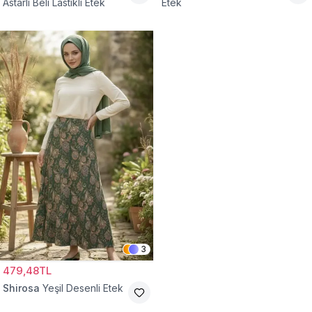
Astarlı Beli Lastikli Etek
Etek
3
479,48TL
Shirosa
Yeşil Desenli Etek