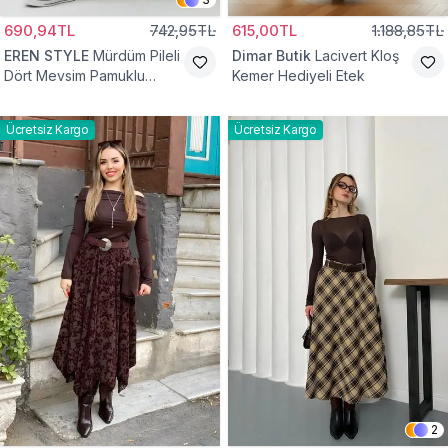
690,94TL
742,95TL
615,00TL
1.188,85TL
EREN STYLE
Mürdüm Pileli
Dimar Butik
Lacivert Kloş
Dört Mevsim Pamuklu
Kemer Hediyeli Etek
Dokuma Viskon Etek
Ücretsiz Kargo
Ücretsiz Kargo
2