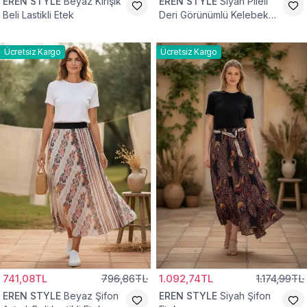
EREN STYLE
Beyaz Kırışık
EREN STYLE
Siyah Pileli
Beli Lastikli Etek
Deri Görünümlü Kelebek
ve Taş Detaylı Pamuklu
Viskon Etek
Ücretsiz Kargo
Ücretsiz Kargo
741,08TL
796,86TL
1.092,74TL
1.174,99TL
EREN STYLE
Beyaz Şifon
EREN STYLE
Siyah Şifon