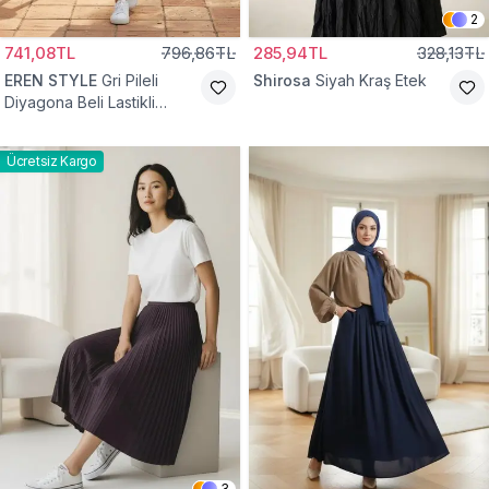
2
741,08TL
796,86TL
285,94TL
328,13TL
EREN STYLE
Gri Pileli
Shirosa
Siyah Kraş Etek
Diyagona Beli Lastikli
Pamuklu Etek
Ücretsiz Kargo
3