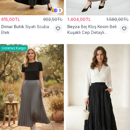
3
615,00TL
902,50TL
1.404,00TL
1.560,00TL
Dimar Butik
Siyah Scuba
Beyza
Bej Kloş Kesim Beli
Etek
Kuşaklı Cep Detaylı
Tesettür Etek
Ücretsiz Kargo