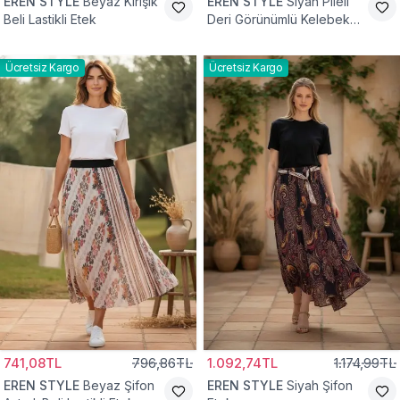
EREN STYLE
Beyaz Kırışık
EREN STYLE
Siyah Pileli
Beli Lastikli Etek
Deri Görünümlü Kelebek
ve Taş Detaylı Pamuklu
Viskon Etek
Ücretsiz Kargo
Ücretsiz Kargo
741,08TL
796,86TL
1.092,74TL
1.174,99TL
EREN STYLE
Beyaz Şifon
EREN STYLE
Siyah Şifon