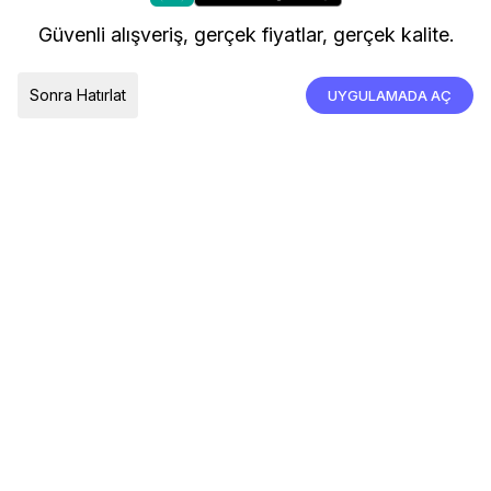
kullanıyoruz.
Kargo ve Teslimat
Güvenli alışveriş, gerçek fiyatlar, gerçek kalite.
İade, İptal ve Değişim
Çerez Tercihleri
Tümünü Kabul Et
Sonra Hatırlat
UYGULAMADA AÇ
TESLIMAT ÜLKESI
Türkiye
© 2026 Devr-i Tesettür -
Her Hakkı Saklıdır