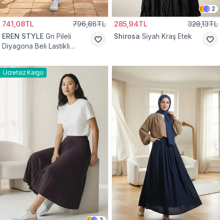
2
741,08TL
796,86TL
285,94TL
328,13TL
EREN STYLE
Gri Pileli
Shirosa
Siyah Kraş Etek
Diyagona Beli Lastikli
Pamuklu Etek
Ücretsiz Kargo
3