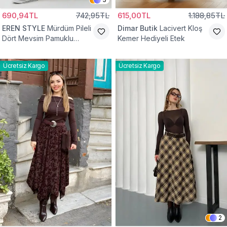
690,94TL
742,95TL
615,00TL
1.188,85TL
EREN STYLE
Mürdüm Pileli
Dimar Butik
Lacivert Kloş
Dört Mevsim Pamuklu
Kemer Hediyeli Etek
Dokuma Viskon Etek
Ücretsiz Kargo
Ücretsiz Kargo
2