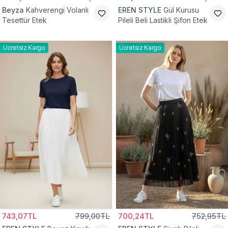
Beyza
Kahverengi Volanlı
EREN STYLE
Gül Kurusu
Tesettür Etek
Pileli Beli Lastikli Şifon Etek
Ücretsiz Kargo
Ücretsiz Kargo
743,07TL
799,00TL
700,24TL
752,95TL