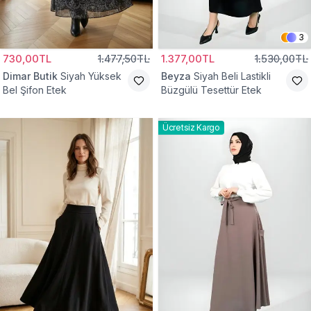
3
730,00TL
1.477,50TL
1.377,00TL
1.530,00TL
Dimar Butik
Siyah Yüksek
Beyza
Siyah Beli Lastikli
Bel Şifon Etek
Büzgülü Tesettür Etek
Ücretsiz Kargo