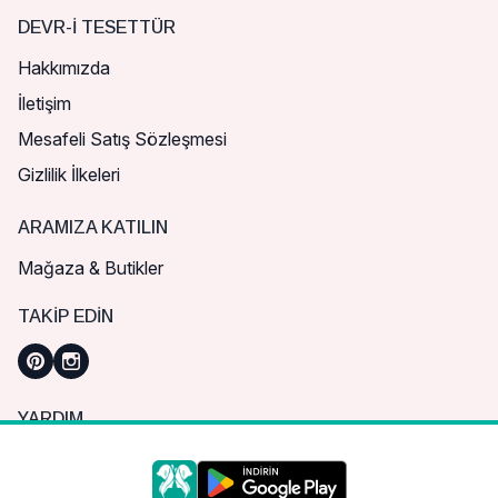
DEVR-I TESETTÜR
Hakkımızda
İletişim
Mesafeli Satış Sözleşmesi
Gizlilik İlkeleri
ARAMIZA KATILIN
Mağaza & Butikler
TAKIP EDIN
YARDIM
Sık Sorulan Sorular
Nasıl Sipariş Verebilirim?
Daha iyi bir alışveriş deneyimi için çerezleri