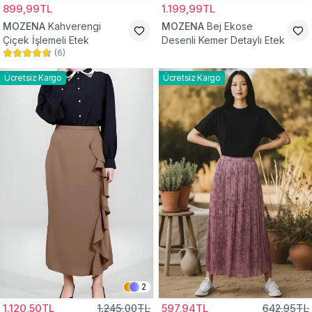
899,99TL
1.199,99TL
MOZENA
Kahverengi
MOZENA
Bej Ekose
Çiçek İşlemeli Etek
Desenli Kemer Detaylı Etek
(
6
)
Ücretsiz Kargo
Ücretsiz Kargo
2
1.120,50TL
1.245,00TL
597,94TL
642,95TL