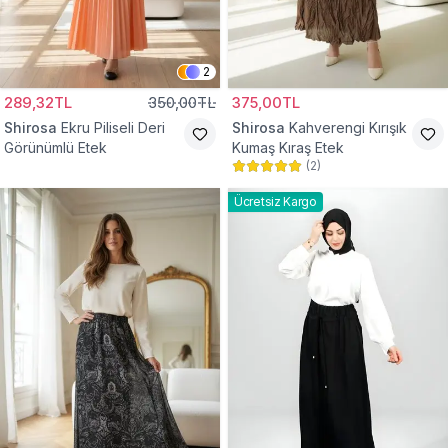
2
289,32TL
350,00TL
375,00TL
Shirosa
Ekru Piliseli Deri
Shirosa
Kahverengi Kırışık
Görünümlü Etek
Kumaş Kıraş Etek
(
2
)
Ücretsiz Kargo