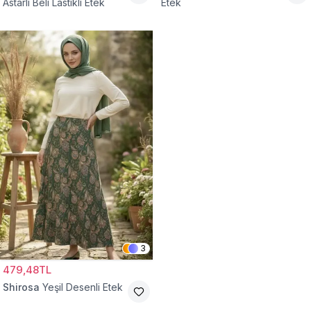
Astarlı Beli Lastikli Etek
Etek
3
479,48TL
Shirosa
Yeşil Desenli Etek