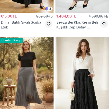
3
615,00TL
902,50TL
1.404,00TL
1.560,00TL
Dimar Butik
Siyah Scuba
Beyza
Bej Kloş Kesim Beli
Etek
Kuşaklı Cep Detaylı
Tesettür Etek
Ücretsiz Kargo