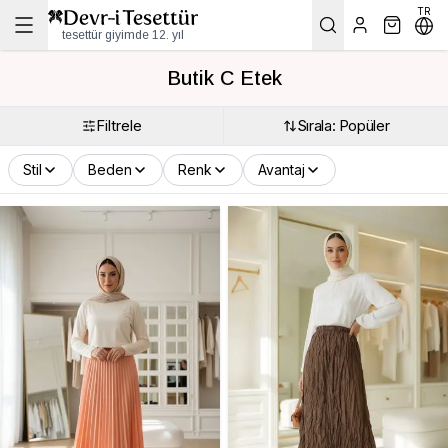
TR
tesettür giyimde 12. yıl
Butik C Etek
Filtrele
Sırala: Popüler
Stil
Beden
Renk
Avantaj