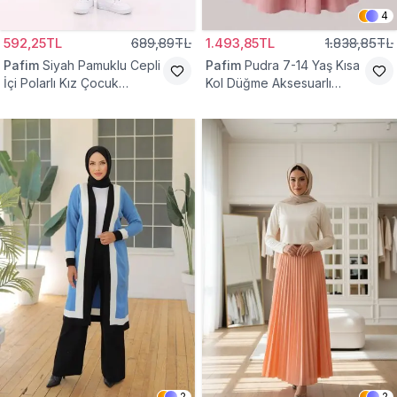
4
592,25TL
689,89TL
1.493,85TL
1.838,85TL
Pafim
Siyah Pamuklu Cepli
Pafim
Pudra 7-14 Yaş Kısa
İçi Polarlı Kız Çocuk
Kol Düğme Aksesuarlı
Eşofman Altı
Pamuk Kız Çocuk Elbise
2
2