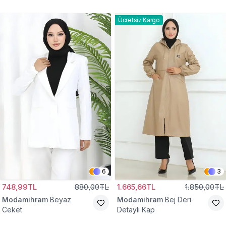
Gömlek Tunik
Eşofman Takım
Ücretsiz Kargo
6
3
748,99TL
880,00TL
1.665,66TL
1.850,00TL
Modamihram
Beyaz
Modamihram
Bej Deri
Ceket
Detaylı Kap