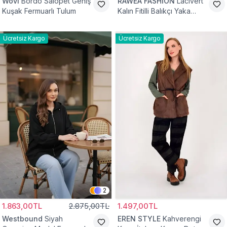
Wovi
Bordo Salopet Geniş
RAWEA FASHİON
Lacivert
Kuşak Fermuarlı Tulum
Kalın Fitilli Balıkçı Yaka
Pamuklu Triko Kazak
Ücretsiz Kargo
Ücretsiz Kargo
2
1.863,00TL
2.875,00TL
1.497,00TL
Westbound
Siyah
EREN STYLE
Kahverengi