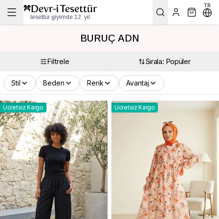
TR
tesettür giyimde 12. yıl
BURUÇ ADN
Filtrele
Sırala: Popüler
Stil
Beden
Renk
Avantaj
Ücretsiz Kargo
Ücretsiz Kargo