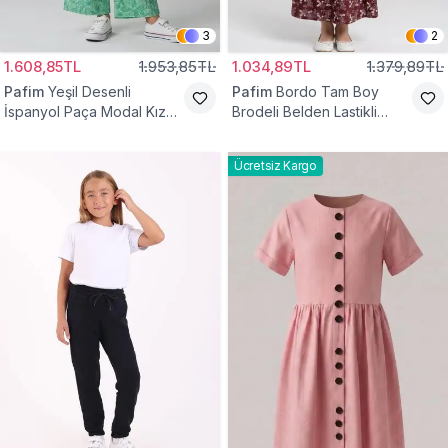
3
2
1.608,85TL
1.953,85TL
1.034,89TL
1.379,89TL
Pafim
Yeşil Desenli
Pafim
Bordo Tam Boy
İspanyol Paça Modal Kız
Brodeli Belden Lastikli
Çocuk Takım
Pamuk Kız Çocuk Etek
Ücretsiz Kargo