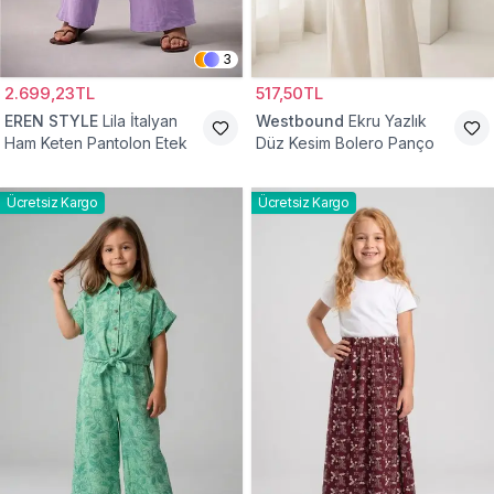
3
2.699,23TL
517,50TL
EREN STYLE
Lila İtalyan
Westbound
Ekru Yazlık
Ham Keten Pantolon Etek
Düz Kesim Bolero Panço
Ücretsiz Kargo
Ücretsiz Kargo