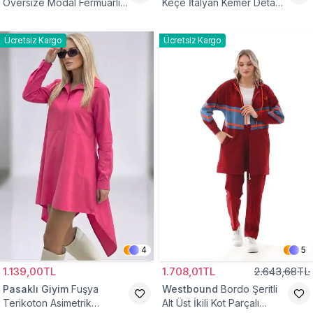
Oversize Modal Fermuarlı
Keçe İtalyan Kemer Detaylı
Sweat Tunik
Yelek
Ücretsiz Kargo
Ücretsiz Kargo
4
5
1.139,00TL
1.708,01TL
2.643,68TL
Pasaklı Giyim
Fuşya
Westbound
Bordo Şeritli
Terikoton Asimetrik
Alt Üst İkili Kot Parçalı