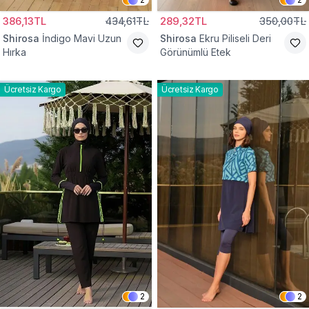
386,13TL
434,61TL
289,32TL
350,00TL
Shirosa
İndigo Mavi Uzun
Shirosa
Ekru Piliseli Deri
Hırka
Görünümlü Etek
Ücretsiz Kargo
Ücretsiz Kargo
2
2