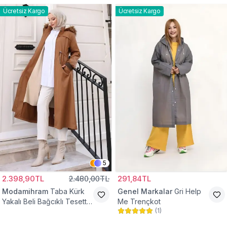
Ücretsiz Kargo
Ücretsiz Kargo
5
2.398,90TL
2.480,00TL
291,84TL
Modamihram
Taba Kürk
Genel Markalar
Gri Help
Yakalı Beli Bağcıklı Tesettür
Me Trençkot
(
1
)
Mont