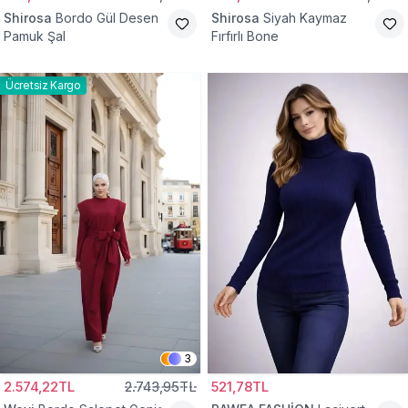
Shirosa
Bordo Gül Desen
Shirosa
Siyah Kaymaz
Pamuk Şal
Fırfırlı Bone
Ücretsiz Kargo
3
2.574,22TL
2.743,95TL
521,78TL