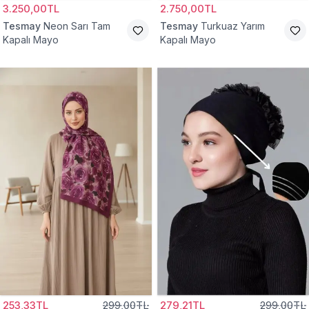
3.250,00TL
2.750,00TL
Tesmay
Neon Sarı Tam
Tesmay
Turkuaz Yarım
Kapalı Mayo
Kapalı Mayo
253,33TL
299,00TL
279,21TL
299,00TL