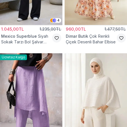
4
1.045,00TL
1.235,00TL
960,00TL
1.477,50TL
Mexico Superblue
Siyah
Dimar Butik
Çok Renkli
Sokak Tarzı Bol Şalvar
Çiçek Desenli Bahar Elbise
Pantolon
Ücretsiz Kargo