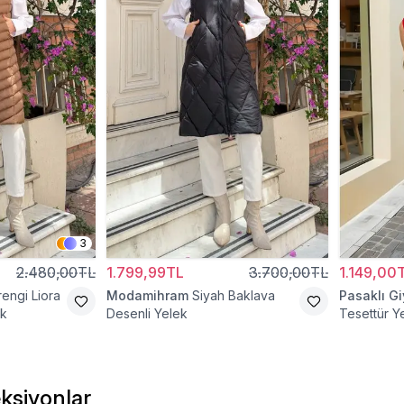
3
2.480,00TL
1.799,99TL
3.700,00TL
1.149,00
engi Liora
Modamihram
Siyah Baklava
Pasaklı G
ek
Desenli Yelek
Tesettür Y
ksiyonlar