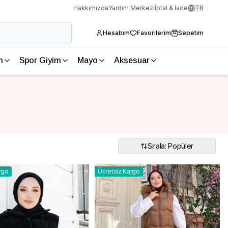
Hakkımızda
Yardım Merkezi
İptal & İade
TR
Hesabım
Favorilerim
Sepetim
m
Spor Giyim
Mayo
Aksesuar
Sırala: Popüler
rgo
Ücretsiz Kargo