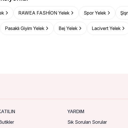
ek
RAWEA FASHİON Yelek
Spor Yelek
Şiş
Pasaklı Giyim Yelek
Bej Yelek
Lacivert Yelek
ATILIN
YARDIM
utikler
Sık Sorulan Sorular