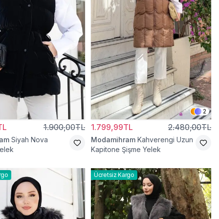
2
TL
1.900,00TL
1.799,99TL
2.480,00TL
ram
Siyah Nova
Modamihram
Kahverengi Uzun
elek
Kapitone Şişme Yelek
rgo
Ücretsiz Kargo