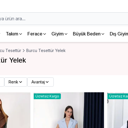
Takım
Ferace
Giyim
Büyük Beden
Dış Giyi
cu Tesettür
Burcu Tesettür Yelek
ür Yelek
Renk
Avantaj
Ücretsiz Kargo
Ücretsiz Ka