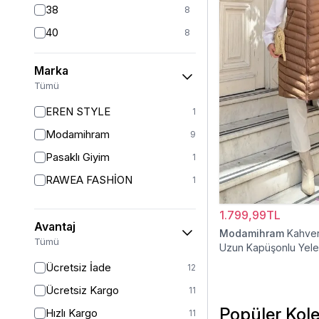
38
8
40
8
42
7
Marka
44
6
Tümü
46
6
EREN STYLE
1
48
6
Modamihram
9
Pasaklı Giyim
1
RAWEA FASHİON
1
1.799,99TL
Avantaj
Modamihram
Kahver
Tümü
Uzun Kapüşonlu Yel
Ücretsiz İade
12
Ücretsiz Kargo
11
Popüler Kole
Hızlı Kargo
11