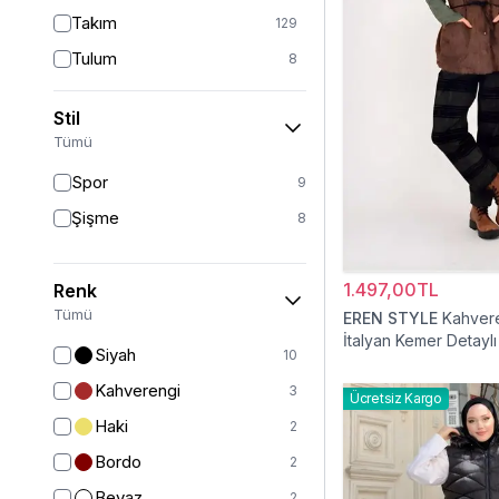
Takım
129
Tulum
8
Pantolon
151
Stil
Etek
19
Tümü
Pantolon Etek
2
Spor
9
Bluz & Gömlek
15
Şişme
8
Kazak
6
Eşofman
62
1.497,00TL
Renk
Şal
6
Tümü
EREN STYLE
Kahver
İtalyan Kemer Detaylı
Bone
15
Siyah
10
Ferace
126
Kahverengi
3
Ücretsiz Kargo
Kap & Pardesü
23
Haki
2
Trençkot
32
Bordo
2
Hırka
4
Beyaz
2