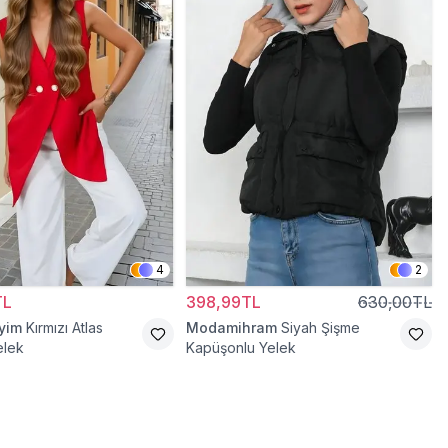
4
2
TL
398,99TL
630,00TL
iyim
Kırmızı Atlas
Modamihram
Siyah Şişme
elek
Kapüşonlu Yelek