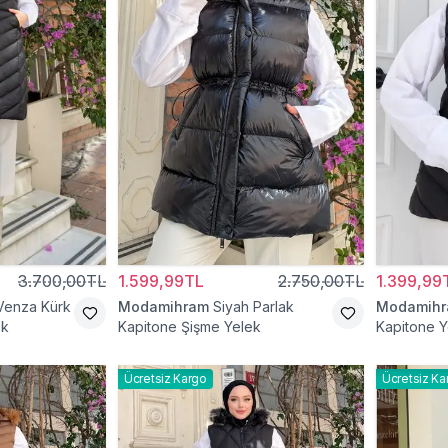
3.700,00TL
1.599,99TL
2.750,00TL
1.399,99
Venza Kürk
Modamihram
Siyah Parlak
Modamih
ek
Kapitone Şişme Yelek
Kapitone Y
Ücretsiz Kargo
Ücretsiz Ka