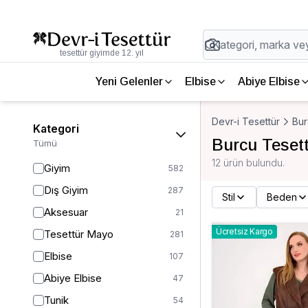
tesettür giyimde 12. yıl
Yeni Gelenler
Elbise
Abiye Elbise
Devr-i Tesettür
Bur
Kategori
Burcu Tesett
Tümü
12 ürün bulundu.
Giyim
582
Dış Giyim
287
Stil
Beden
Aksesuar
21
Ücretsiz Kargo
Tesettür Mayo
281
Elbise
107
Abiye Elbise
47
Tunik
54