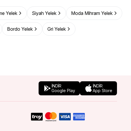
me Yelek
Siyah Yelek
Moda Mihram Yelek
Bordo Yelek
Gri Yelek
İNDİR
İNDİR
Google Play
App Store