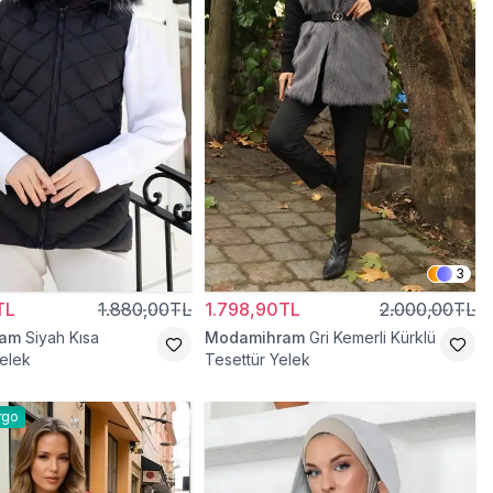
3
TL
1.880,00TL
1.798,90TL
2.000,00TL
ram
Siyah Kısa
Modamihram
Gri Kemerli Kürklü
elek
Tesettür Yelek
rgo