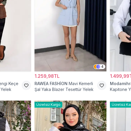
4
1.259,98TL
1.499,99
engi Keçe
RAWEA FASHİON
Mavi Kemerli
Modamih
 Yelek
Şal Yaka Blazer Tesettür Yelek
Kapitone Y
Ücretsiz Kargo
Ücretsiz Ka