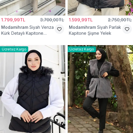
1.799,99TL
3.700,00TL
1.599,99TL
2.750,00TL
Modamihram
Siyah Venza
Modamihram
Siyah Parlak
Kürk Detaylı Kapitone
Kapitone Şişme Yelek
Yelek
Ücretsiz Kargo
Ücretsiz Kargo