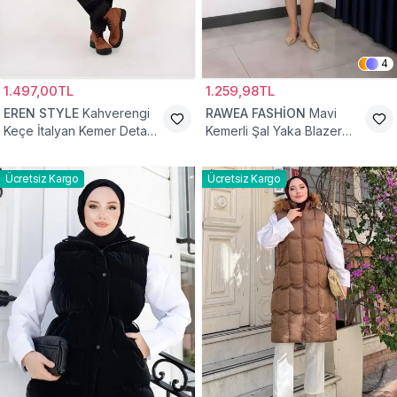
4
1.497,00TL
1.259,98TL
EREN STYLE
Kahverengi
RAWEA FASHİON
Mavi
Keçe İtalyan Kemer Detaylı
Kemerli Şal Yaka Blazer
Yelek
Tesettür Yelek
Ücretsiz Kargo
Ücretsiz Kargo