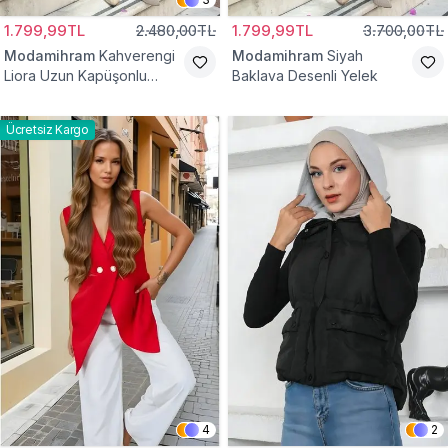
1.799,99TL
2.480,00TL
1.799,99TL
3.700,00TL
Modamihram
Kahverengi
Modamihram
Siyah
Liora Uzun Kapüşonlu
Baklava Desenli Yelek
Yelek
Ücretsiz Kargo
4
2