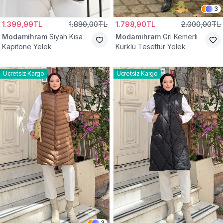
3
1.399,99TL
1.880,00TL
1.798,90TL
2.000,00TL
Modamihram
Siyah Kısa
Modamihram
Gri Kemerli
Kapitone Yelek
Kürklü Tesettür Yelek
Ücretsiz Kargo
Ücretsiz Kargo
3