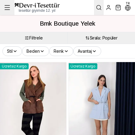
TR
tesettür giyimde 12. yıl
Bmk Boutique Yelek
Filtrele
Sırala: Popüler
Stil
Beden
Renk
Avantaj
Ücretsiz Kargo
Ücretsiz Kargo