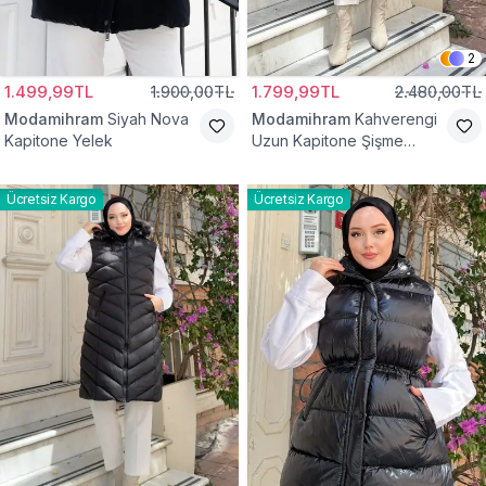
2
1.499,99TL
1.900,00TL
1.799,99TL
2.480,00TL
Modamihram
Siyah Nova
Modamihram
Kahverengi
Kapitone Yelek
Uzun Kapitone Şişme
Yelek
Ücretsiz Kargo
Ücretsiz Kargo