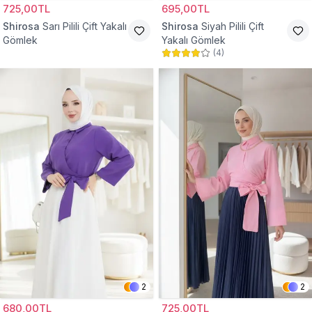
725,00TL
695,00TL
Shirosa
Sarı Pilili Çift Yakalı
Shirosa
Siyah Pilili Çift
Gömlek
Yakalı Gömlek
(
4
)
2
2
680,00TL
725,00TL