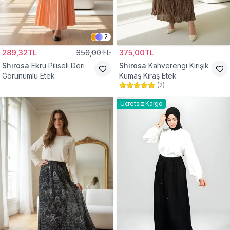
2
289,32TL
350,00TL
375,00TL
Shirosa
Ekru Piliseli Deri
Shirosa
Kahverengi Kırışık
Görünümlü Etek
Kumaş Kıraş Etek
(
2
)
Ücretsiz Kargo