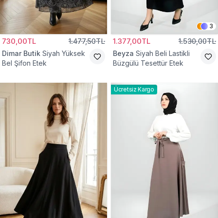
3
730,00TL
1.477,50TL
1.377,00TL
1.530,00TL
Dimar Butik
Siyah Yüksek
Beyza
Siyah Beli Lastikli
Bel Şifon Etek
Büzgülü Tesettür Etek
Ücretsiz Kargo