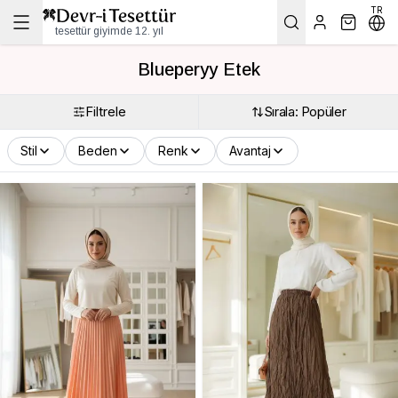
TR
tesettür giyimde 12. yıl
Blueperyy Etek
Filtrele
Sırala: Popüler
Stil
Beden
Renk
Avantaj