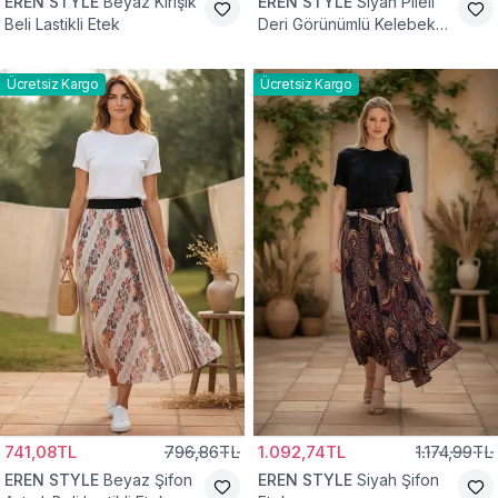
EREN STYLE
Beyaz Kırışık
EREN STYLE
Siyah Pileli
Beli Lastikli Etek
Deri Görünümlü Kelebek
ve Taş Detaylı Pamuklu
Viskon Etek
Ücretsiz Kargo
Ücretsiz Kargo
741,08TL
796,86TL
1.092,74TL
1.174,99TL
EREN STYLE
Beyaz Şifon
EREN STYLE
Siyah Şifon