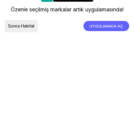
kullanıyoruz.
Kargo ve Teslimat
Özenle seçilmiş markalar artık uygulamasında!
İade, İptal ve Değişim
Çerez Tercihleri
Tümünü Kabul Et
Sonra Hatırlat
UYGULAMADA AÇ
TESLIMAT ÜLKESI
Türkiye
© 2026 Devr-i Tesettür -
Her Hakkı Saklıdır