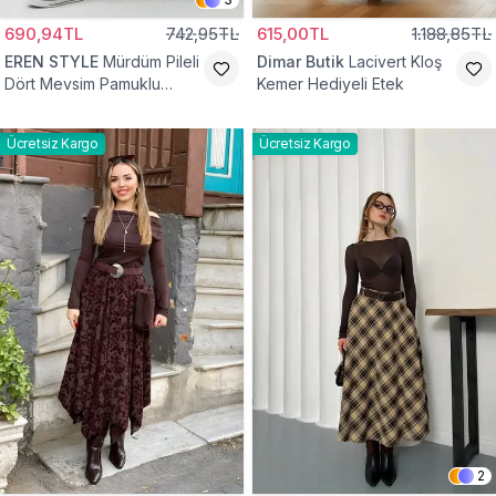
690,94TL
742,95TL
615,00TL
1.188,85TL
EREN STYLE
Mürdüm Pileli
Dimar Butik
Lacivert Kloş
Dört Mevsim Pamuklu
Kemer Hediyeli Etek
Dokuma Viskon Etek
Ücretsiz Kargo
Ücretsiz Kargo
2