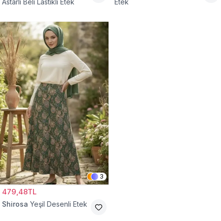
Astarlı Beli Lastikli Etek
Etek
3
479,48TL
Shirosa
Yeşil Desenli Etek