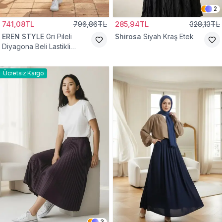
2
741,08TL
796,86TL
285,94TL
328,13TL
EREN STYLE
Gri Pileli
Shirosa
Siyah Kraş Etek
Diyagona Beli Lastikli
Pamuklu Etek
Ücretsiz Kargo
3