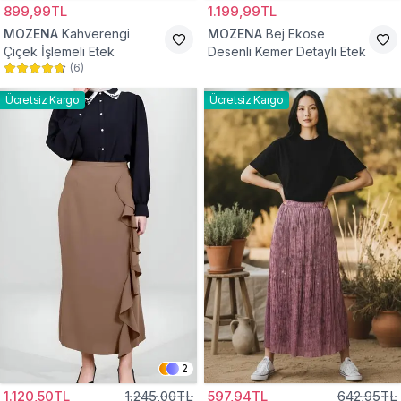
899,99TL
1.199,99TL
MOZENA
Kahverengi
MOZENA
Bej Ekose
Çiçek İşlemeli Etek
Desenli Kemer Detaylı Etek
(
6
)
Ücretsiz Kargo
Ücretsiz Kargo
2
1.120,50TL
1.245,00TL
597,94TL
642,95TL