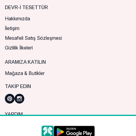
DEVR-I TESETTÜR
Hakkımızda
İletişim
Mesafeli Satış Sözleşmesi
Gizlilik İlkeleri
ARAMIZA KATILIN
Mağaza & Butikler
TAKIP EDIN
YARDIM
Sık Sorulan Sorular
Nasıl Sipariş Verebilirim?
Daha iyi bir alışveriş deneyimi için çerezleri