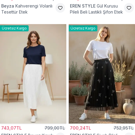
Beyza
Kahverengi Volanlı
EREN STYLE
Gül Kurusu
Tesettür Etek
Pileli Beli Lastikli Şifon Etek
Ücretsiz Kargo
Ücretsiz Kargo
743,07TL
799,00TL
700,24TL
752,95TL