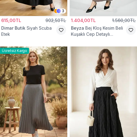
3
615,00TL
902,50TL
1.404,00TL
1.560,00TL
Dimar Butik
Siyah Scuba
Beyza
Bej Kloş Kesim Beli
Etek
Kuşaklı Cep Detaylı
Tesettür Etek
Ücretsiz Kargo