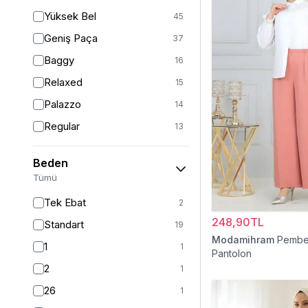
Yüksek Bel
45
Geniş Paça
37
Baggy
16
Relaxed
15
Palazzo
14
Regular
13
Havuç
10
Beden
Straight
6
Tümü
Mom
2
Tek Ebat
2
Fitted
1
248,90TL
Standart
19
Boyfriend
1
Modamihram
Pembe
1
1
Pantolon
Kargo
1
2
1
26
1