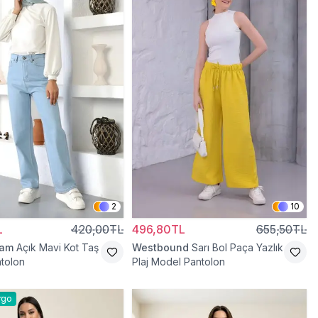
2
10
L
420,00TL
496,80TL
655,50TL
ram
Açık Mavi Kot Taş
Westbound
Sarı Bol Paça Yazlık
ntolon
Plaj Model Pantolon
rgo