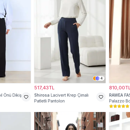
4
517,43TL
810,00T
ıl Önü Dikiş
Shirosa
Lacivert Krep Çimalı
RAWEA FA
Patletli Pantolon
Palazzo Bo
Tesettür P