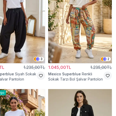
3
2
TL
1.235,00TL
1.045,00TL
1.235,00TL
perblue
Siyah Sokak
Mexico Superblue
Renkli
Şalvar Pantolon
Sokak Tarzı Bol Şalvar Pantolon
rgo