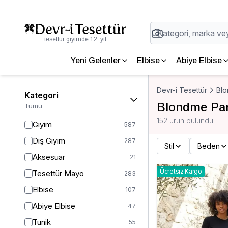
tesettür giyimde 12. yıl
Yeni Gelenler
Elbise
Abiye Elbise
Devr-i Tesettür
Bl
Kategori
Blondme Pa
Tümü
152 ürün bulundu.
Giyim
587
Dış Giyim
287
Stil
Beden
Aksesuar
21
Ücretsiz Kargo
Tesettür Mayo
283
Elbise
107
Abiye Elbise
47
Tunik
55