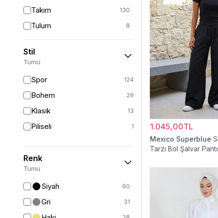
Takım
130
Tulum
8
Pantolon
152
Stil
Etek
19
Tümü
Pantolon Etek
2
Spor
124
Bluz & Gömlek
15
Bohem
29
Kazak
6
Klasik
13
Eşofman
64
Piliseli
1.045,00TL
1
Şal
6
Mexico Superblue
S
Tarzı Bol Şalvar Pant
Bone
15
Renk
Ferace
126
Tümü
Kap & Pardesü
23
Siyah
90
Trençkot
32
Gri
31
Hırka
4
Haki
28