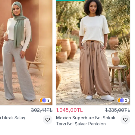
2
2
302,41TL
1.045,00TL
1.235,00TL
i Likralı Salaş
Mexico Superblue
Bej Sokak
Tarzı Bol Şalvar Pantolon