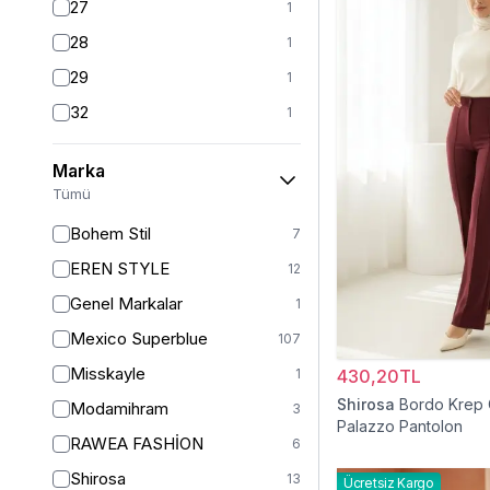
27
1
28
1
29
1
32
1
S
106
Marka
S/M
1
Tümü
M
103
Bohem Stil
7
L
104
EREN STYLE
12
L/XL
1
Genel Markalar
1
XL
106
Mexico Superblue
107
2XL
1
Misskayle
1
430,20TL
XXL
99
Shirosa
Bordo Krep 
Modamihram
3
34
Palazzo Pantolon
3
RAWEA FASHİON
6
36
5
Shirosa
13
Ücretsiz Kargo