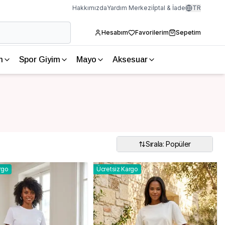
Hakkımızda
Yardım Merkezi
İptal & İade
TR
Hesabım
Favorilerim
Sepetim
m
Spor Giyim
Mayo
Aksesuar
Sırala: Popüler
rgo
Ücretsiz Kargo