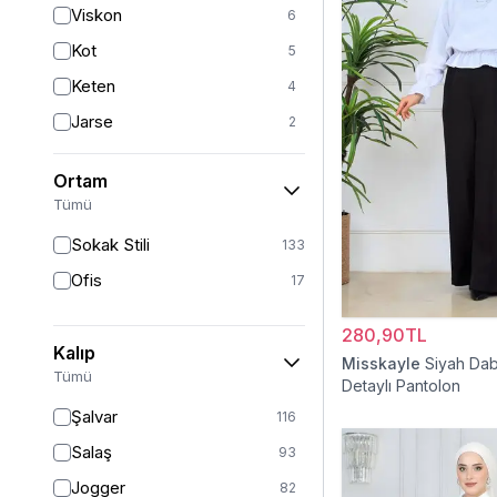
Viskon
6
Gümüş
2
Kot
5
Pudra
2
Keten
4
Jarse
2
Krep
2
Ortam
Müslin
1
Tümü
Sokak Stili
133
Ofis
17
280,90TL
Kalıp
Misskayle
Siyah Dab
Tümü
Detaylı Pantolon
Şalvar
116
Salaş
93
Jogger
82