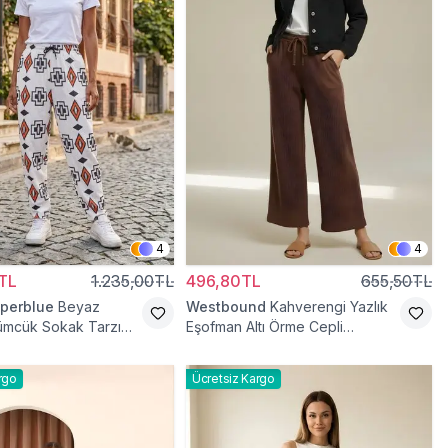
4
4
TL
1.235,00TL
496,80TL
655,50TL
perblue
Beyaz
Westbound
Kahverengi Yazlık
rümcük Sokak Tarzı
Eşofman Altı Örme Cepli
t Pantolon
Pantolon
rgo
Ücretsiz Kargo