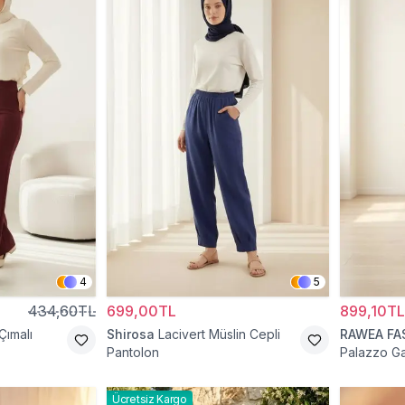
4
5
434,60TL
699,00TL
899,10TL
Çımalı
Shirosa
Lacivert Müslin Cepli
RAWEA FA
Pantolon
Palazzo Gar
Pantolon
Ücretsiz Kargo