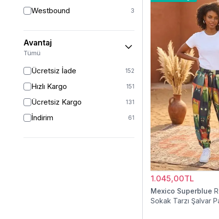
38
8
Westbound
3
40
5
42
4
Avantaj
44
4
Tümü
46
1
Ücretsiz İade
152
Hızlı Kargo
151
Ücretsiz Kargo
131
İndirim
61
1.045,00TL
Mexico Superblue
R
Sokak Tarzı Şalvar P