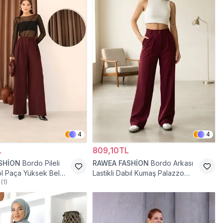
4
4
L
809,10TL
SHİON
Bordo Pileli
RAWEA FASHİON
Bordo Arkası
l Paça Yüksek Bel
Lastikli Dabıl Kumaş Palazzo
(
1
)
antolon
Tesettür Pantolon