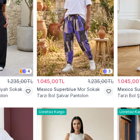
4
3
1.235,00TL
1.045,00TL
1.235,00TL
1.045,00
iyah Sokak
Mexico Superblue
Mor Sokak
Mexico Su
olon
Tarzı Bol Şalvar Pantolon
Tarzı Bol 
Ücretsiz Kargo
Ücretsiz Ka