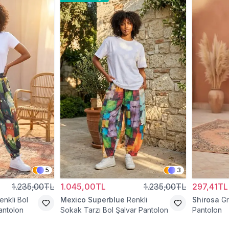
5
3
1.235,00TL
1.045,00TL
1.235,00TL
297,41TL
enkli Bol
Mexico Superblue
Renkli
Shirosa
Gr
antolon
Sokak Tarzı Bol Şalvar Pantolon
Pantolon