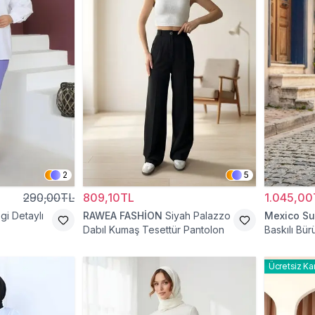
2
5
290,00TL
809,10TL
1.045,00
zgi Detaylı
RAWEA FASHİON
Siyah Palazzo
Mexico Su
Dabıl Kumaş Tesettür Pantolon
Baskılı Bü
Spor Bage
Ücretsiz Ka