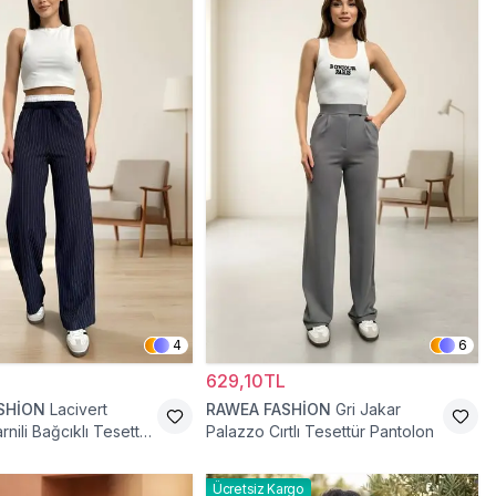
4
6
629,10TL
SHİON
Lacivert
RAWEA FASHİON
Gri Jakar
nili Bağcıklı Tesettür
Palazzo Cırtlı Tesettür Pantolon
Ücretsiz Kargo