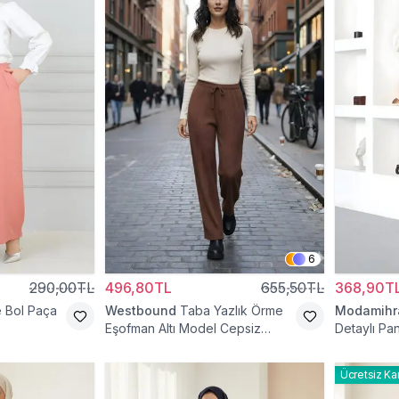
6
290,00TL
496,80TL
655,50TL
368,90T
 Bol Paça
Westbound
Taba Yazlık Örme
Modamih
Eşofman Altı Model Cepsiz
Detaylı Pa
Pantolon
Ücretsiz Ka