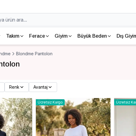
Takım
Ferace
Giyim
Büyük Beden
Dış Giyi
ondme
Blondme Pantolon
ntolon
Renk
Avantaj
Ücretsiz Kargo
Ücretsiz Ka