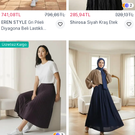
2
741,08TL
796,86TL
285,94TL
328,13TL
EREN STYLE
Gri Pileli
Shirosa
Siyah Kraş Etek
Diyagona Beli Lastikli
Pamuklu Etek
Ücretsiz Kargo
3