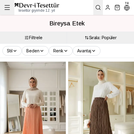
TR
tesettür giyimde 12. yıl
Bireysa Etek
Filtrele
Sırala: Popüler
Stil
Beden
Renk
Avantaj