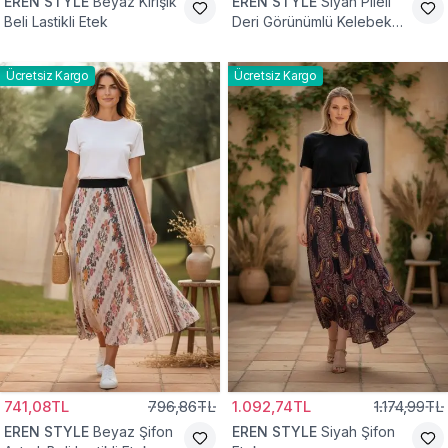
EREN STYLE
Beyaz Kırışık
EREN STYLE
Siyah Pileli
Beli Lastikli Etek
Deri Görünümlü Kelebek
ve Taş Detaylı Pamuklu
Viskon Etek
Ücretsiz Kargo
Ücretsiz Kargo
741,08TL
796,86TL
1.092,74TL
1.174,99TL
EREN STYLE
Beyaz Şifon
EREN STYLE
Siyah Şifon