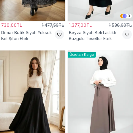
3
730,00TL
1.477,50TL
1.377,00TL
1.530,00TL
Dimar Butik
Siyah Yüksek
Beyza
Siyah Beli Lastikli
Bel Şifon Etek
Büzgülü Tesettür Etek
Ücretsiz Kargo