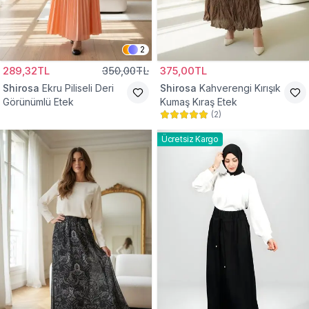
2
289,32TL
350,00TL
375,00TL
Shirosa
Ekru Piliseli Deri
Shirosa
Kahverengi Kırışık
Görünümlü Etek
Kumaş Kıraş Etek
(
2
)
Ücretsiz Kargo