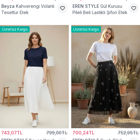
Beyza
Kahverengi Volanlı
EREN STYLE
Gül Kurusu
Tesettür Etek
Pileli Beli Lastikli Şifon Etek
Ücretsiz Kargo
Ücretsiz Kargo
743,07TL
799,00TL
700,24TL
752,95TL