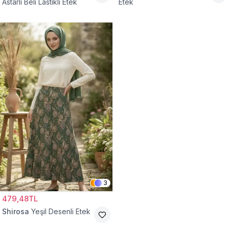
Astarlı Beli Lastikli Etek
Etek
3
479,48TL
Shirosa
Yeşil Desenli Etek