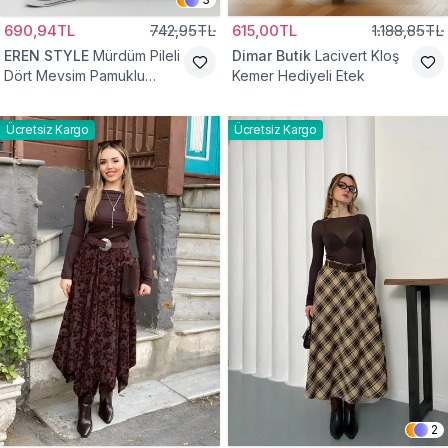
690,94TL
742,95TL
615,00TL
1.188,85TL
EREN STYLE
Mürdüm Pileli
Dimar Butik
Lacivert Kloş
Dört Mevsim Pamuklu
Kemer Hediyeli Etek
Dokuma Viskon Etek
Ücretsiz Kargo
Ücretsiz Kargo
2