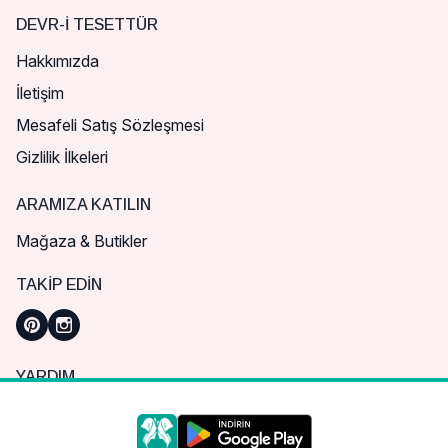
DEVR-I TESETTÜR
Hakkımızda
İletişim
Mesafeli Satış Sözleşmesi
Gizlilik İlkeleri
ARAMIZA KATILIN
Mağaza & Butikler
TAKIP EDIN
YARDIM
Sık Sorulan Sorular
Nasıl Sipariş Verebilirim?
Daha iyi bir alışveriş deneyimi için çerezleri