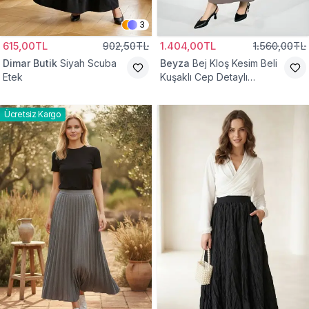
3
615,00TL
902,50TL
1.404,00TL
1.560,00TL
Dimar Butik
Siyah Scuba
Beyza
Bej Kloş Kesim Beli
Etek
Kuşaklı Cep Detaylı
Tesettür Etek
Ücretsiz Kargo