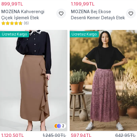
899,99TL
1.199,99TL
MOZENA
Kahverengi
MOZENA
Bej Ekose
Çiçek İşlemeli Etek
Desenli Kemer Detaylı Etek
(
6
)
Ücretsiz Kargo
Ücretsiz Kargo
2
1.120,50TL
1.245,00TL
597,94TL
642,95TL