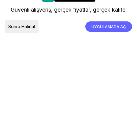
kullanıyoruz.
Kargo ve Teslimat
Güvenli alışveriş, gerçek fiyatlar, gerçek kalite.
İade, İptal ve Değişim
Çerez Tercihleri
Tümünü Kabul Et
Sonra Hatırlat
UYGULAMADA AÇ
TESLIMAT ÜLKESI
Türkiye
© 2026 Devr-i Tesettür -
Her Hakkı Saklıdır