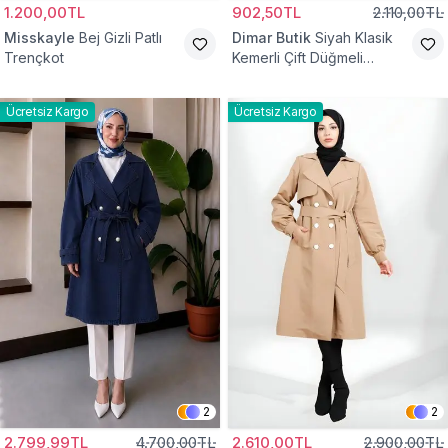
1.200,00TL
902,50TL
2.110,00TL
Misskayle
Bej Gizli Patlı
Dimar Butik
Siyah Klasik
Trençkot
Kemerli Çift Düğmeli
Trençkot
Ücretsiz Kargo
Ücretsiz Kargo
2
2
2.799,99TL
4.700,00TL
2.610,00TL
2.900,00TL