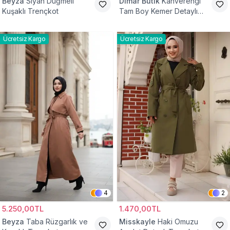
Beyza
Siyah Düğmeli
Dimar Butik
Kahverengi
Kuşaklı Trençkot
Tam Boy Kemer Detaylı
Trençkot
Ücretsiz Kargo
Ücretsiz Kargo
4
2
5.250,00TL
1.470,00TL
Beyza
Taba Rüzgarlık ve
Misskayle
Haki Omuzu