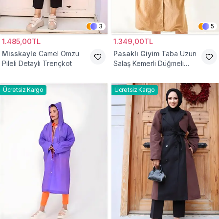
3
5
1.485,00TL
1.349,00TL
Misskayle
Camel Omzu
Pasaklı Giyim
Taba Uzun
Pileli Detaylı Trençkot
Salaş Kemerli Düğmeli
Trençkot
Ücretsiz Kargo
Ücretsiz Kargo