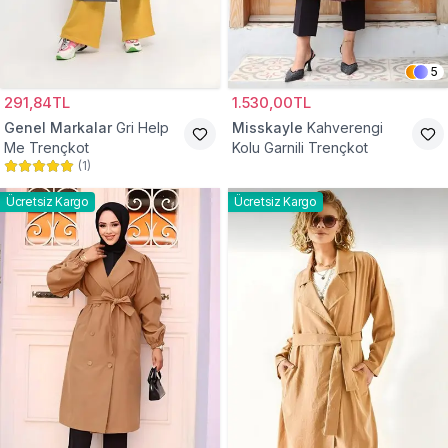
5
291,84TL
1.530,00TL
Genel Markalar
Gri Help
Misskayle
Kahverengi
Me Trençkot
Kolu Garnili Trençkot
(
1
)
Ücretsiz Kargo
Ücretsiz Kargo