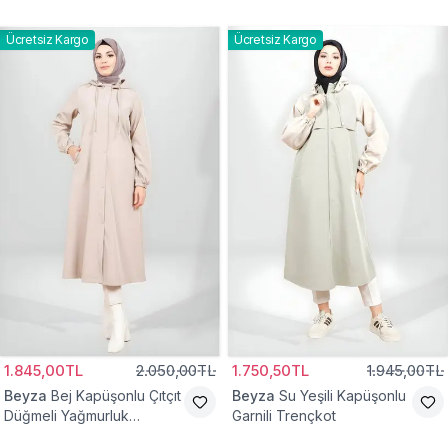
Ücretsiz Kargo
Ücretsiz Kargo
1.845,00TL
2.050,00TL
1.750,50TL
1.945,00TL
Beyza
Bej Kapüşonlu Çıtçıt
Beyza
Su Yeşili Kapüşonlu
Düğmeli Yağmurluk
Garnili Trençkot
Trençkot