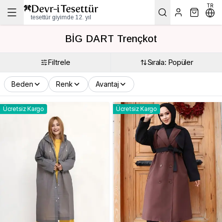
TR
tesettür giyimde 12. yıl
BİG DART Trençkot
Filtrele
Sırala: Popüler
Beden
Renk
Avantaj
Ücretsiz Kargo
Ücretsiz Kargo