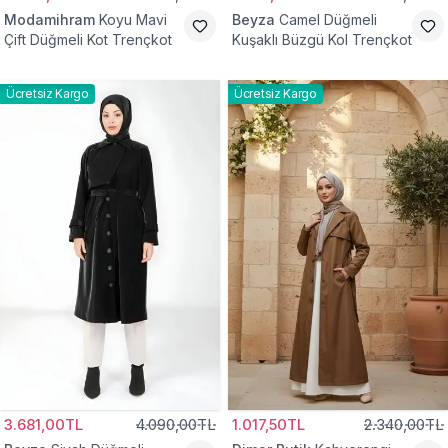
Modamihram
Koyu Mavi
Beyza
Camel Düğmeli
Çift Düğmeli Kot Trençkot
Kuşaklı Büzgü Kol Trençkot
Ücretsiz Kargo
Ücretsiz Kargo
3.681,00TL
4.090,00TL
1.017,50TL
2.340,00TL