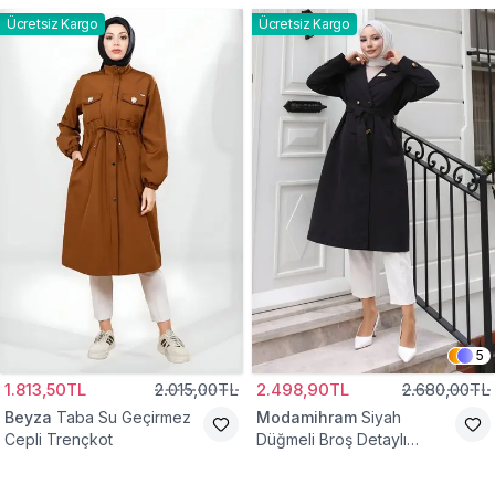
Ücretsiz Kargo
Ücretsiz Kargo
5
1.813,50TL
2.015,00TL
2.498,90TL
2.680,00TL
Beyza
Taba Su Geçirmez
Modamihram
Siyah
Cepli Trençkot
Düğmeli Broş Detaylı
Trençkot