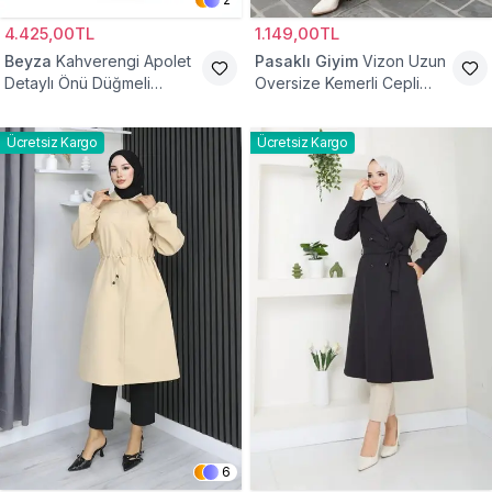
4.425,00TL
1.149,00TL
Beyza
Kahverengi Apolet
Pasaklı Giyim
Vizon Uzun
Detaylı Önü Düğmeli
Oversize Kemerli Cepli
Trençkot
Gabardin Trençkot
Ücretsiz Kargo
Ücretsiz Kargo
6