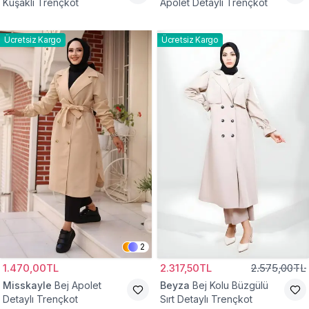
Kuşaklı Trençkot
Apolet Detaylı Trençkot
Ücretsiz Kargo
Ücretsiz Kargo
2
1.470,00TL
2.317,50TL
2.575,00TL
Misskayle
Bej Apolet
Beyza
Bej Kolu Büzgülü
Detaylı Trençkot
Sırt Detaylı Trençkot