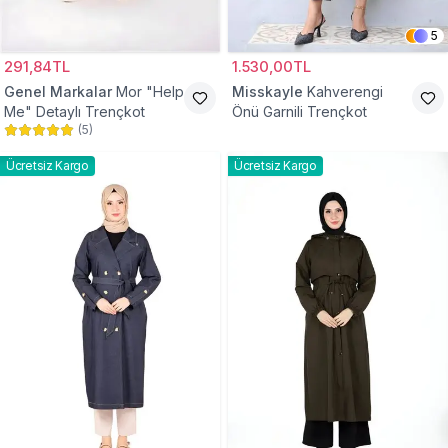
5
291,84TL
1.530,00TL
Genel Markalar
Mor "Help
Misskayle
Kahverengi
Me" Detaylı Trençkot
Önü Garnili Trençkot
(
5
)
Ücretsiz Kargo
Ücretsiz Kargo