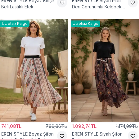
EREN STYLE
Beyaz Kırışık
EREN STYLE
Siyah Pileli
Beli Lastikli Etek
Deri Görünümlü Kelebek
ve Taş Detaylı Pamuklu
Viskon Etek
Ücretsiz Kargo
Ücretsiz Kargo
741,08TL
796,86TL
1.092,74TL
1.174,99TL
EREN STYLE
Beyaz Şifon
EREN STYLE
Siyah Şifon