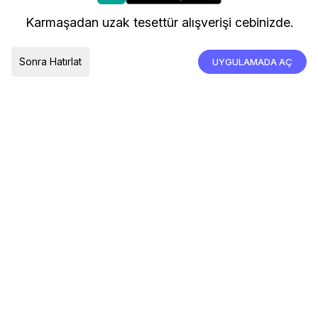
kullanıyoruz.
Kargo ve Teslimat
Karmaşadan uzak tesettür alışverişi cebinizde.
İade, İptal ve Değişim
Çerez Tercihleri
Tümünü Kabul Et
Sonra Hatırlat
UYGULAMADA AÇ
TESLIMAT ÜLKESI
Türkiye
© 2026 Devr-i Tesettür -
Her Hakkı Saklıdır