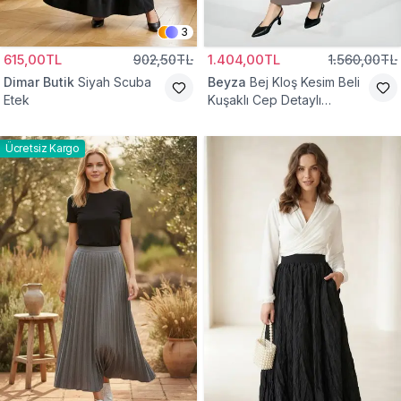
3
615,00TL
902,50TL
1.404,00TL
1.560,00TL
Dimar Butik
Siyah Scuba
Beyza
Bej Kloş Kesim Beli
Etek
Kuşaklı Cep Detaylı
Tesettür Etek
Ücretsiz Kargo