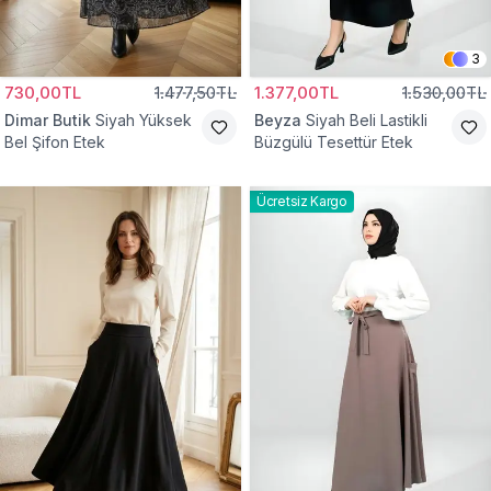
3
730,00TL
1.477,50TL
1.377,00TL
1.530,00TL
Dimar Butik
Siyah Yüksek
Beyza
Siyah Beli Lastikli
Bel Şifon Etek
Büzgülü Tesettür Etek
Ücretsiz Kargo