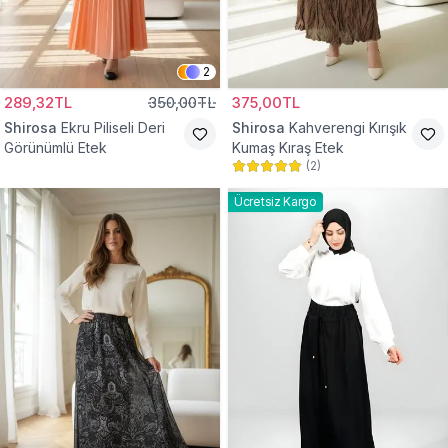
2
289,32TL
350,00TL
375,00TL
Shirosa
Ekru Piliseli Deri
Shirosa
Kahverengi Kırışık
Görünümlü Etek
Kumaş Kıraş Etek
(
2
)
Ücretsiz Kargo