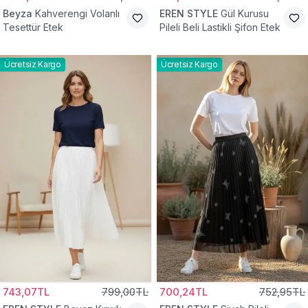
Beyza
Kahverengi Volanlı
EREN STYLE
Gül Kurusu
Tesettür Etek
Pileli Beli Lastikli Şifon Etek
Ücretsiz Kargo
Ücretsiz Kargo
743,07TL
799,00TL
700,24TL
752,95TL