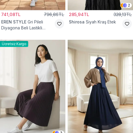
2
741,08TL
796,86TL
285,94TL
328,13TL
EREN STYLE
Gri Pileli
Shirosa
Siyah Kraş Etek
Diyagona Beli Lastikli
Pamuklu Etek
Ücretsiz Kargo
3