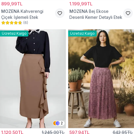
899,99TL
1.199,99TL
MOZENA
Kahverengi
MOZENA
Bej Ekose
Çiçek İşlemeli Etek
Desenli Kemer Detaylı Etek
(
6
)
Ücretsiz Kargo
Ücretsiz Kargo
2
1.120,50TL
1.245,00TL
597,94TL
642,95TL