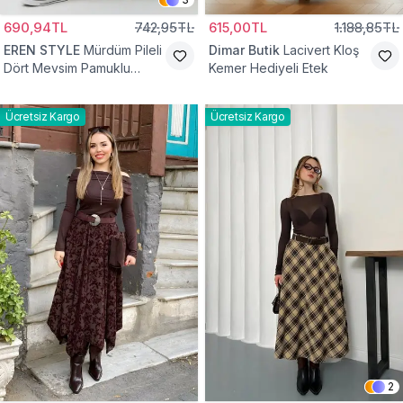
690,94TL
742,95TL
615,00TL
1.188,85TL
EREN STYLE
Mürdüm Pileli
Dimar Butik
Lacivert Kloş
Dört Mevsim Pamuklu
Kemer Hediyeli Etek
Dokuma Viskon Etek
Ücretsiz Kargo
Ücretsiz Kargo
2