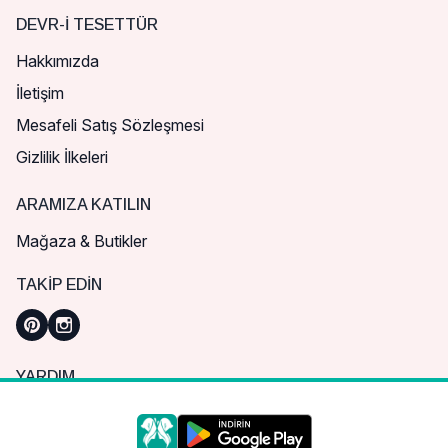
DEVR-I TESETTÜR
Hakkımızda
İletişim
Mesafeli Satış Sözleşmesi
Gizlilik İlkeleri
ARAMIZA KATILIN
Mağaza & Butikler
TAKIP EDIN
YARDIM
Sık Sorulan Sorular
Nasıl Sipariş Verebilirim?
Daha iyi bir alışveriş deneyimi için çerezleri