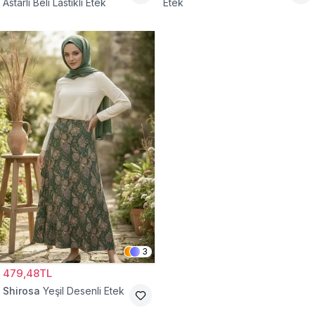
Astarlı Beli Lastikli Etek
Etek
3
479,48TL
Shirosa
Yeşil Desenli Etek