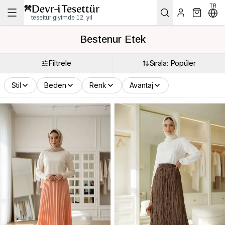
TR
tesettür giyimde 12. yıl
Bestenur Etek
Filtrele
Sırala: Popüler
Stil
Beden
Renk
Avantaj