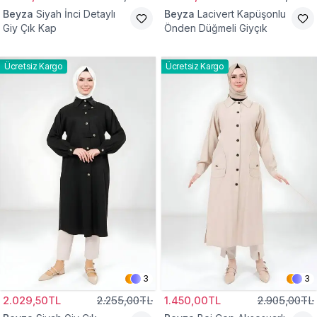
Beyza
Siyah İnci Detaylı
Beyza
Lacivert Kapüşonlu
Giy Çık Kap
Önden Düğmeli Giyçık
Ücretsiz Kargo
Ücretsiz Kargo
3
3
2.029,50TL
2.255,00TL
1.450,00TL
2.905,00TL