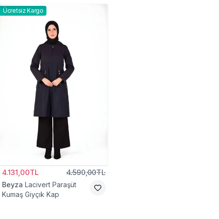
Ücretsiz Kargo
4.131,00TL
4.590,00TL
Beyza
Lacivert Paraşüt
Kumaş Giyçık Kap