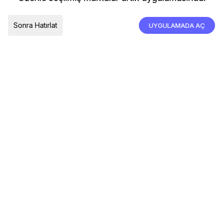
İade, İptal ve Değişim
Çerez Tercihleri
Tümünü Kabul Et
Sonra Hatırlat
UYGULAMADA AÇ
TESLIMAT ÜLKESI
Türkiye
© 2026 Devr-i Tesettür -
Her Hakkı Saklıdır
Çerez Tercihleri
Çerez Politikası