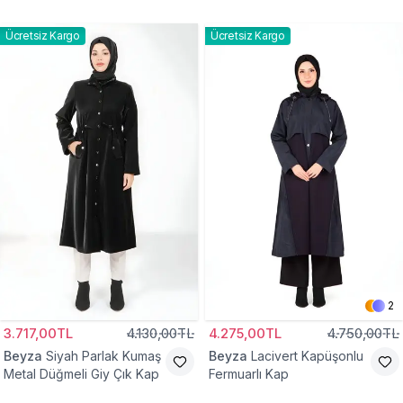
Ücretsiz Kargo
Ücretsiz Kargo
2
3.717,00TL
4.130,00TL
4.275,00TL
4.750,00TL
Beyza
Siyah Parlak Kumaş
Beyza
Lacivert Kapüşonlu
Metal Düğmeli Giy Çık Kap
Fermuarlı Kap