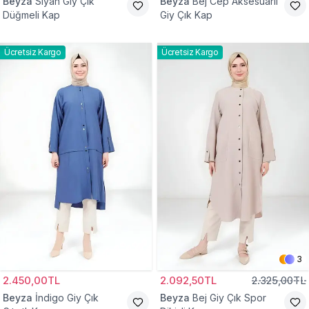
Beyza
Siyah Giy Çık
Beyza
Bej Cep Aksesuarlı
Düğmeli Kap
Giy Çık Kap
Ücretsiz Kargo
Ücretsiz Kargo
3
2.450,00TL
2.092,50TL
2.325,00TL
Beyza
İndigo Giy Çık
Beyza
Bej Giy Çık Spor