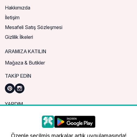
Hakkımızda
İletişim
Mesafeli Satış Sözleşmesi
Gizlilik İlkeleri
ARAMIZA KATILIN
Mağaza & Butikler
TAKIP EDIN
YARDIM
Sık Sorulan Sorular
Nasıl Sipariş Verebilirim?
Daha iyi bir alışveriş deneyimi için çerezleri
kullanıyoruz.
Kargo ve Teslimat
Özenle seçilmiş markalar artık uygulamasında!