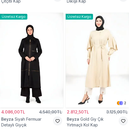
Çıtçıtlı Kap
Dikişli Kap
Ücretsiz Kargo
Ücretsiz Kargo
2
4.086,00TL
4.540,00TL
2.812,50TL
3.125,00TL
Beyza
Siyah Fermuar
Beyza
Gold Giy Çık
Detaylı Giyçık
Yırtmaçlı Kol Kap