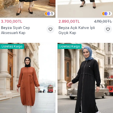
5
3
3.700,00TL
2.890,00TL
4.110,00TL
Beyza
Siyah Cep
Beyza
Açık Kahve İpli
Aksesuarlı Kap
Giyçık Kap
Ücretsiz Kargo
Ücretsiz Kargo