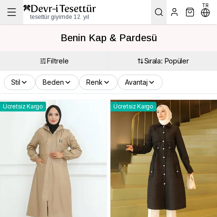
TR
tesettür giyimde 12. yıl
Benin Kap & Pardesü
Filtrele
Sırala: Popüler
Stil
Beden
Renk
Avantaj
Ücretsiz Kargo
Ücretsiz Kargo