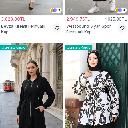
3
4
3.020,00TL
2.949,75TL
4.025,00TL
Beyza
Kiremit Fermuarlı
Westbound
Siyah Spor
Kap
Fermuarlı Kap
Ücretsiz Kargo
Ücretsiz Kargo