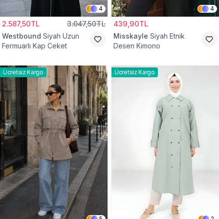
4
4
2.587,50TL
3.047,50TL
439,90TL
Westbound
Siyah Uzun
Misskayle
Siyah Etnik
Fermuarlı Kap Ceket
Desen Kimono
Ücretsiz Kargo
Ücretsiz Kargo
5
2