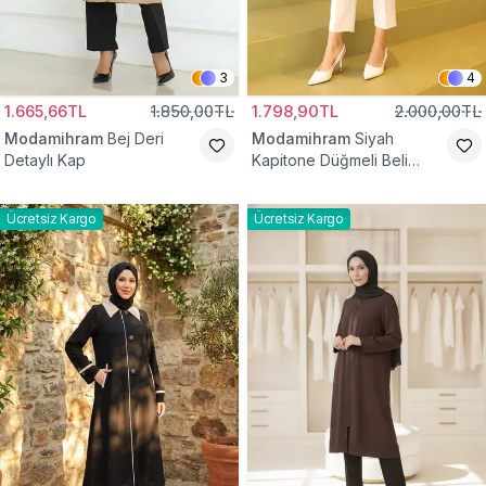
3
4
1.665,66TL
1.850,00TL
1.798,90TL
2.000,00TL
Modamihram
Bej Deri
Modamihram
Siyah
Detaylı Kap
Kapitone Düğmeli Beli
Bağcıklı Kap
Ücretsiz Kargo
Ücretsiz Kargo