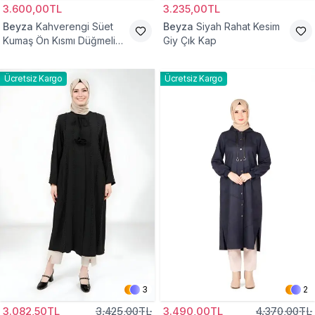
3.600,00TL
3.235,00TL
Beyza
Kahverengi Süet
Beyza
Siyah Rahat Kesim
Kumaş Ön Kısmı Düğmeli
Giy Çık Kap
Giyçık
Ücretsiz Kargo
Ücretsiz Kargo
3
2
3.082,50TL
3.425,00TL
3.490,00TL
4.370,00TL