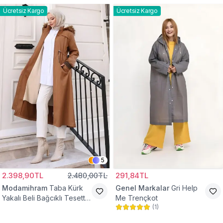
Ücretsiz Kargo
Ücretsiz Kargo
5
2.398,90TL
2.480,00TL
291,84TL
Modamihram
Taba Kürk
Genel Markalar
Gri Help
Yakalı Beli Bağcıklı Tesettür
Me Trençkot
(
1
)
Mont