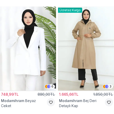
Gömlek Tunik
Eşofman Takım
Ücretsiz Kargo
6
3
748,99TL
880,00TL
1.665,66TL
1.850,00TL
Modamihram
Beyaz
Modamihram
Bej Deri
Ceket
Detaylı Kap