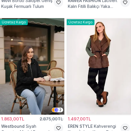
Wovi
Bordo Salopet Geniş
RAWEA FASHİON
Lacivert
Kuşak Fermuarlı Tulum
Kalın Fitilli Balıkçı Yaka
Pamuklu Triko Kazak
Ücretsiz Kargo
Ücretsiz Kargo
2
1.863,00TL
2.875,00TL
1.497,00TL
Westbound
Siyah
EREN STYLE
Kahverengi