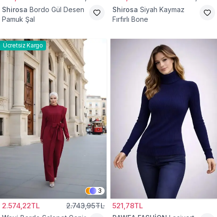
Shirosa
Bordo Gül Desen
Shirosa
Siyah Kaymaz
Pamuk Şal
Fırfırlı Bone
Ücretsiz Kargo
3
2.574,22TL
2.743,95TL
521,78TL