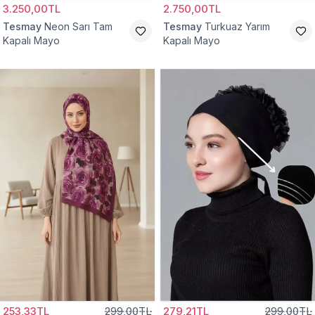
3.250,00TL
2.750,00TL
Tesmay
Neon Sarı Tam
Tesmay
Turkuaz Yarım
Kapalı Mayo
Kapalı Mayo
253,33TL
299,00TL
279,21TL
299,00TL