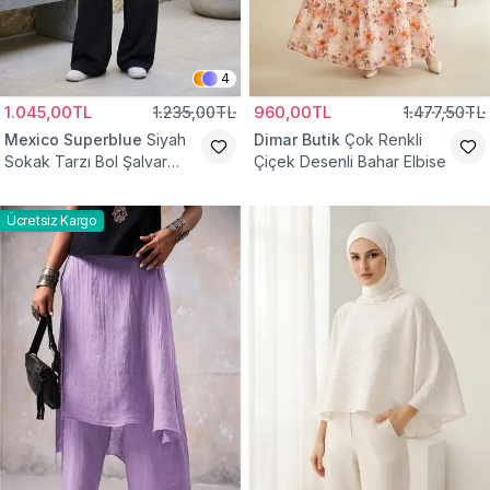
4
1.045,00TL
1.235,00TL
960,00TL
1.477,50TL
Mexico Superblue
Siyah
Dimar Butik
Çok Renkli
Sokak Tarzı Bol Şalvar
Çiçek Desenli Bahar Elbise
Pantolon
Ücretsiz Kargo