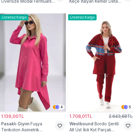
Oversize Modal Fermuarlı
Keçe İtalyan Kemer Detaylı
Sweat Tunik
Yelek
Ücretsiz Kargo
Ücretsiz Kargo
4
5
1.139,00TL
1.708,01TL
2.643,68TL
Pasaklı Giyim
Fuşya
Westbound
Bordo Şeritli
Terikoton Asimetrik
Alt Üst İkili Kot Parçalı