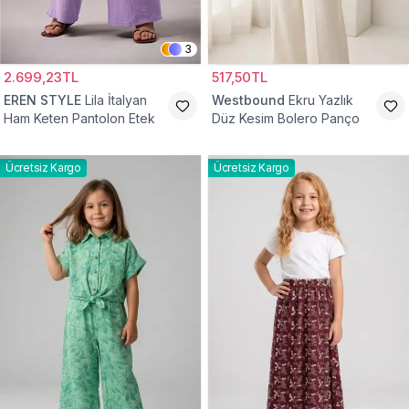
3
2.699,23TL
517,50TL
EREN STYLE
Lila İtalyan
Westbound
Ekru Yazlık
Ham Keten Pantolon Etek
Düz Kesim Bolero Panço
Ücretsiz Kargo
Ücretsiz Kargo