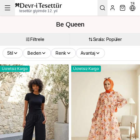
TR
tesettür giyimde 12. yıl
Be Queen
Filtrele
Sırala: Popüler
Stil
Beden
Renk
Avantaj
Ücretsiz Kargo
Ücretsiz Kargo