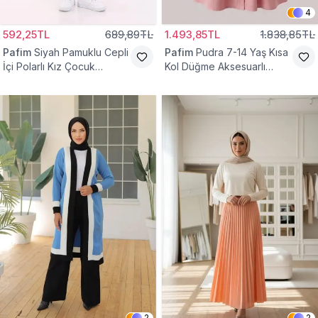
4
592,25TL
689,89TL
1.493,85TL
1.838,85TL
Pafim
Siyah Pamuklu Cepli
Pafim
Pudra 7-14 Yaş Kısa
İçi Polarlı Kız Çocuk
Kol Düğme Aksesuarlı
Eşofman Altı
Pamuk Kız Çocuk Elbise
2
2