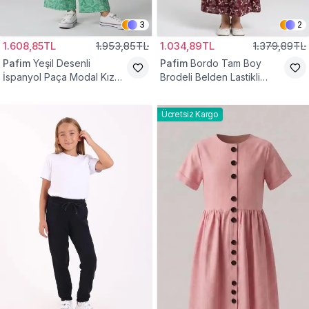
3
2
1.608,85TL
1.953,85TL
1.034,89TL
1.379,89TL
Pafim
Yeşil Desenli
Pafim
Bordo Tam Boy
İspanyol Paça Modal Kız
Brodeli Belden Lastikli
Çocuk Takım
Pamuk Kız Çocuk Etek
Ücretsiz Kargo