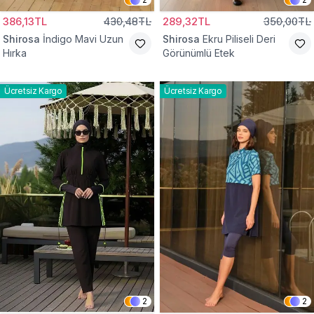
386,13TL
430,48TL
289,32TL
350,00TL
Shirosa
İndigo Mavi Uzun
Shirosa
Ekru Piliseli Deri
Hırka
Görünümlü Etek
Ücretsiz Kargo
Ücretsiz Kargo
2
2