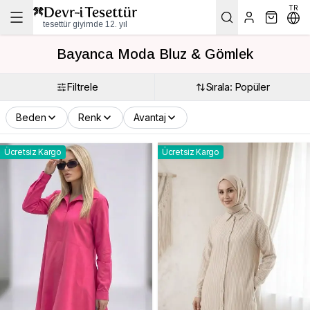
TR
tesettür giyimde 12. yıl
Bayanca Moda Bluz & Gömlek
Filtrele
Sırala: Popüler
Beden
Renk
Avantaj
Ücretsiz Kargo
Ücretsiz Kargo