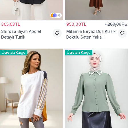
4
365,63TL
950,00TL
1.200,00TL
Shirosa
Siyah Apolet
Milamia
Beyaz Düz Klasik
Detaylı Tunik
Dokulu Saten Yakalı
Gömlek
Ücretsiz Kargo
Ücretsiz Kargo