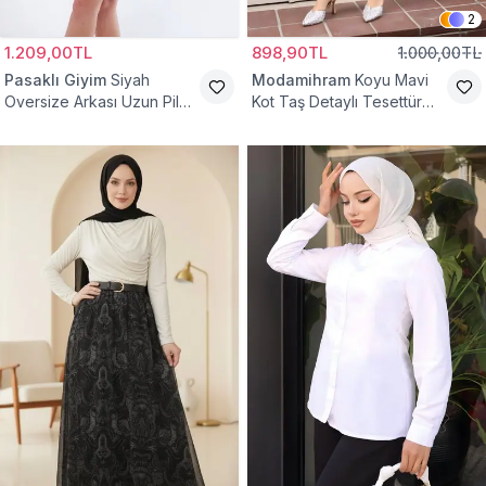
2
1.209,00TL
898,90TL
1.000,00TL
Pasaklı Giyim
Siyah
Modamihram
Koyu Mavi
Oversize Arkası Uzun Pileli
Kot Taş Detaylı Tesettür
Kollu Keten Gömlek Tunik
Gömlek