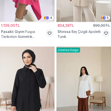
4
5
1.139,00TL
834,38TL
890,00TL
Pasaklı Giyim
Fuşya
Shirosa
Bej Çizgili Apoletli
Terikoton Asimetrik
Tunik
Gömlek Tunik
Ücretsiz Kargo