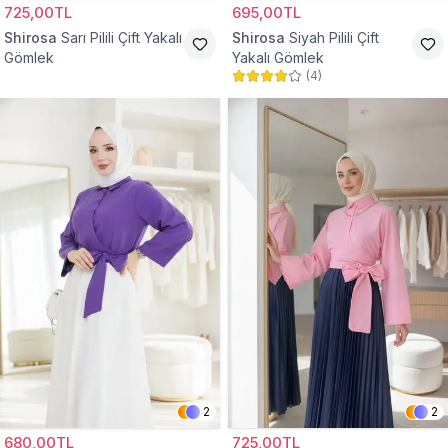
725,00TL
695,00TL
Shirosa
Sarı Pilili Çift Yakalı
Shirosa
Siyah Pilili Çift
Gömlek
Yakalı Gömlek
(
4
)
2
2
680,00TL
725,00TL