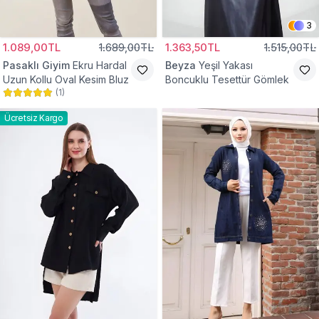
3
1.089,00TL
1.689,00TL
1.363,50TL
1.515,00TL
Pasaklı Giyim
Ekru Hardal
Beyza
Yeşil Yakası
Uzun Kollu Oval Kesim Bluz
Boncuklu Tesettür Gömlek
(
1
)
Ücretsiz Kargo