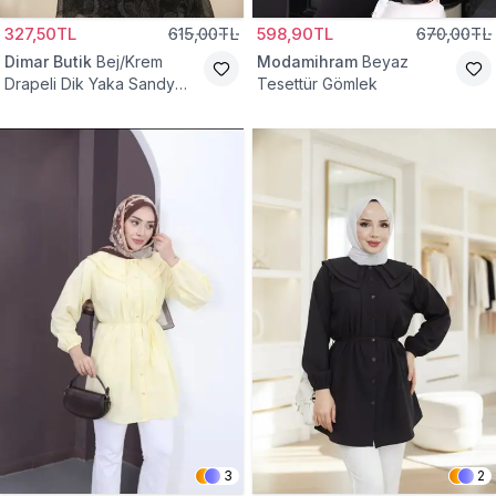
327,50TL
615,00TL
598,90TL
670,00TL
Dimar Butik
Bej/Krem
Modamihram
Beyaz
Drapeli Dik Yaka Sandy
Tesettür Gömlek
Bluz
3
2