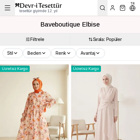
TR
tesettür giyimde 12. yıl
Baveboutique Elbise
Filtrele
Sırala: Popüler
Stil
Beden
Renk
Avantaj
Ücretsiz Kargo
Ücretsiz Kargo