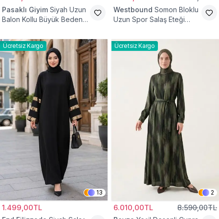
Pasaklı Giyim
Siyah Uzun
Westbound
Somon Bloklu
Balon Kollu Büyük Beden
Uzun Spor Salaş Eteği
Tesettür Elbise
Fırfırlı Tesettür Elbise
Ücretsiz Kargo
Ücretsiz Kargo
13
2
1.499,00TL
6.010,00TL
8.590,00TL