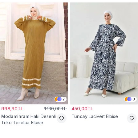
2
3
998,90TL
1.100,00TL
450,00TL
Modamihram
Haki Desenli
Tuncay
Lacivert Elbise
Triko Tesettür Elbise