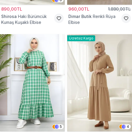
890,00TL
960,00TL
1.880,00TL
Shirosa
Haki Bürümcük
Dimar Butik
Renkli Rüya
Kumaş Kuşaklı Elbise
Elbise
Ücretsiz Kargo
5
4