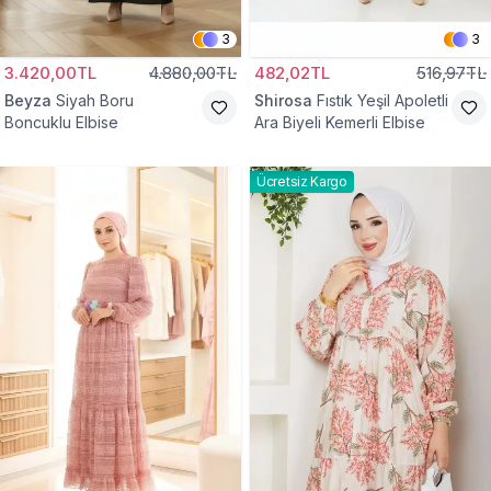
3
3
3.420,00TL
4.880,00TL
482,02TL
516,97TL
Beyza
Siyah Boru
Shirosa
Fıstık Yeşil Apoletli
Boncuklu Elbise
Ara Biyeli Kemerli Elbise
Ücretsiz Kargo