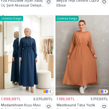
Fzd Filizzade
Siyah Salaş
Beyza
Yeşil Desenli Cupra
Üç Şerit Aksesuar Detaylı
Elbise
Kloş Elbise
Ücretsiz Kargo
Ücretsiz Kargo
2
6
1.998,99TL
2.270,00TL
1.189,06TL
1.717,93TL
Modamihram
Koyu Mavi
Westbound
Taba Yazlık