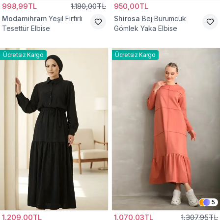
998,99TL
1.180,00TL
950,00TL
Modamihram
Yeşil Fırfırlı
Shirosa
Bej Bürümcük
Tesettür Elbise
Gömlek Yaka Elbise
Ücretsiz Kargo
Ücretsiz Kargo
5
1.209,00TL
1.070,03TL
1.307,95TL