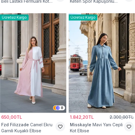
Beli Lastikli Fermuarlı Kot
Keten Spor Kapüşonlu
Elbise
Belden Büzgülü Cepli
Tesettür Elbise
Ücretsiz Kargo
Ücretsiz Kargo
8
650,00TL
1.842,20TL
2.300,00TL
Fzd Filizzade
Camel Ekru
Misskayle
Mavi Yanı Cepli
Garnili Kuşaklı Elbise
Kot Elbise