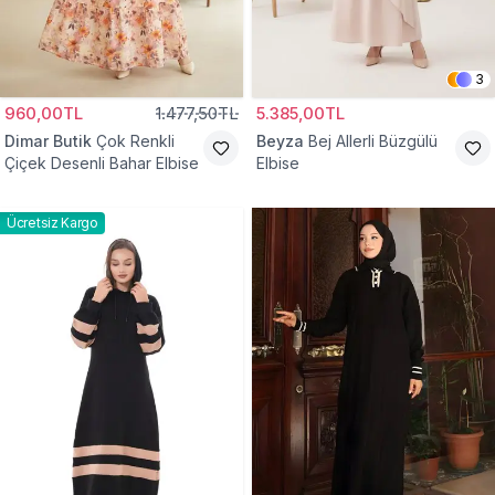
3
960,00TL
1.477,50TL
5.385,00TL
Dimar Butik
Çok Renkli
Beyza
Bej Allerli Büzgülü
Çiçek Desenli Bahar Elbise
Elbise
Ücretsiz Kargo