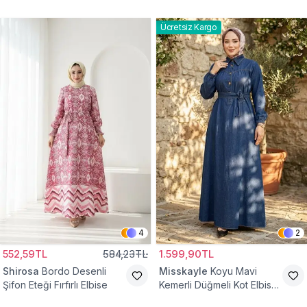
Ücretsiz Kargo
4
2
552,59TL
584,23TL
1.599,90TL
Shirosa
Bordo Desenli
Misskayle
Koyu Mavi
Şifon Eteği Fırfırlı Elbise
Kemerli Düğmeli Kot Elbise
Takım