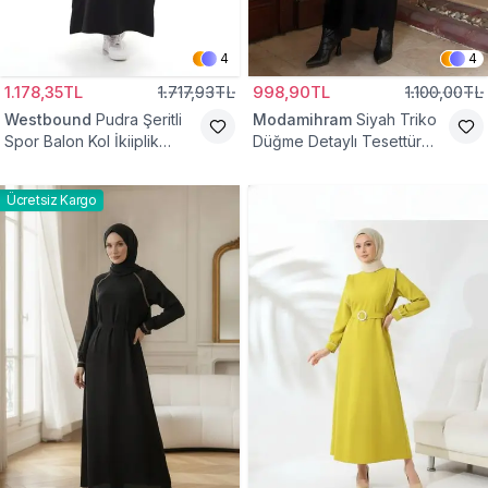
4
4
1.178,35TL
1.717,93TL
998,90TL
1.100,00TL
Westbound
Pudra Şeritli
Modamihram
Siyah Triko
Spor Balon Kol İkiiplik
Düğme Detaylı Tesettür
Tesettür Elbise
Elbise
Ücretsiz Kargo