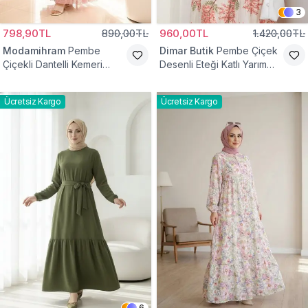
3
798,90TL
890,00TL
960,00TL
1.420,00TL
Modamihram
Pembe
Dimar Butik
Pembe Çiçek
Çiçekli Dantelli Kemeri
Desenli Eteği Katlı Yarım
Çiçekli Elbise
Düğmeli Elbise
Ücretsiz Kargo
Ücretsiz Kargo
6