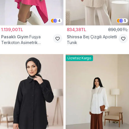
4
5
1.139,00TL
834,38TL
890,00TL
Pasaklı Giyim
Fuşya
Shirosa
Bej Çizgili Apoletli
Terikoton Asimetrik
Tunik
Gömlek Tunik
Ücretsiz Kargo