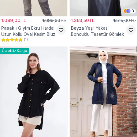
3
1.089,00TL
1.689,00TL
1.363,50TL
1.515,00TL
Pasaklı Giyim
Ekru Hardal
Beyza
Yeşil Yakası
Uzun Kollu Oval Kesim Bluz
Boncuklu Tesettür Gömlek
(
1
)
Ücretsiz Kargo