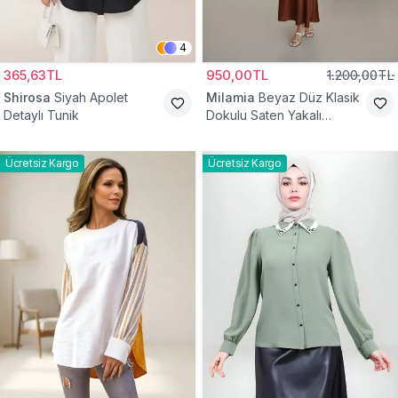
4
365,63TL
950,00TL
1.200,00TL
Shirosa
Siyah Apolet
Milamia
Beyaz Düz Klasik
Detaylı Tunik
Dokulu Saten Yakalı
Gömlek
Ücretsiz Kargo
Ücretsiz Kargo