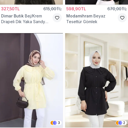
327,50TL
615,00TL
598,90TL
670,00TL
Dimar Butik
Bej/Krem
Modamihram
Beyaz
Drapeli Dik Yaka Sandy
Tesettür Gömlek
Bluz
3
2