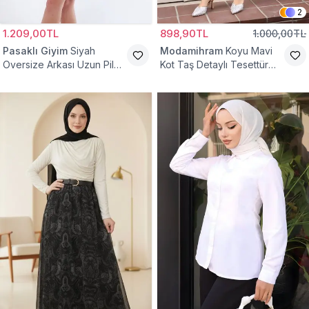
2
1.209,00TL
898,90TL
1.000,00TL
Pasaklı Giyim
Siyah
Modamihram
Koyu Mavi
Oversize Arkası Uzun Pileli
Kot Taş Detaylı Tesettür
Kollu Keten Gömlek Tunik
Gömlek