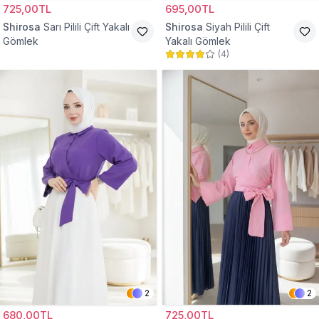
725,00TL
695,00TL
Shirosa
Sarı Pilili Çift Yakalı
Shirosa
Siyah Pilili Çift
Gömlek
Yakalı Gömlek
(
4
)
2
2
680,00TL
725,00TL