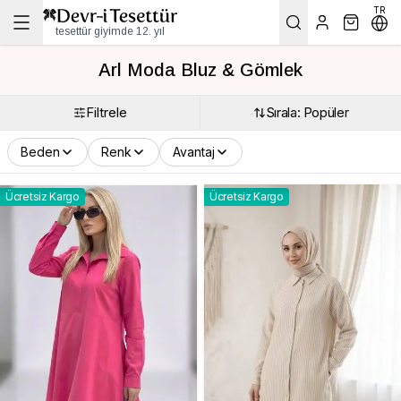
TR
tesettür giyimde 12. yıl
Arl Moda Bluz & Gömlek
Filtrele
Sırala: Popüler
Beden
Renk
Avantaj
Ücretsiz Kargo
Ücretsiz Kargo