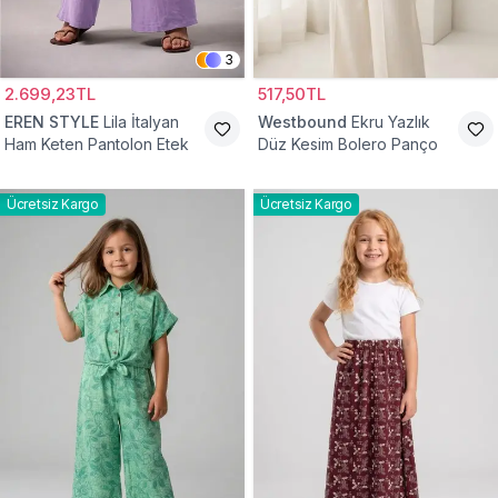
3
2.699,23TL
517,50TL
EREN STYLE
Lila İtalyan
Westbound
Ekru Yazlık
Ham Keten Pantolon Etek
Düz Kesim Bolero Panço
Ücretsiz Kargo
Ücretsiz Kargo