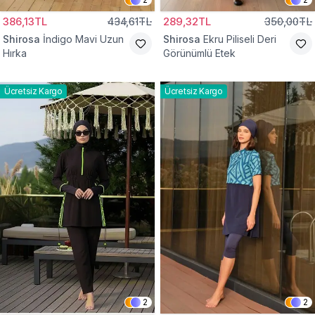
386,13TL
434,61TL
289,32TL
350,00TL
Shirosa
İndigo Mavi Uzun
Shirosa
Ekru Piliseli Deri
Hırka
Görünümlü Etek
Ücretsiz Kargo
Ücretsiz Kargo
2
2