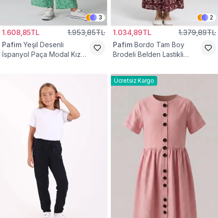
3
2
1.608,85TL
1.953,85TL
1.034,89TL
1.379,89TL
Pafim
Yeşil Desenli
Pafim
Bordo Tam Boy
İspanyol Paça Modal Kız
Brodeli Belden Lastikli
Çocuk Takım
Pamuk Kız Çocuk Etek
Ücretsiz Kargo