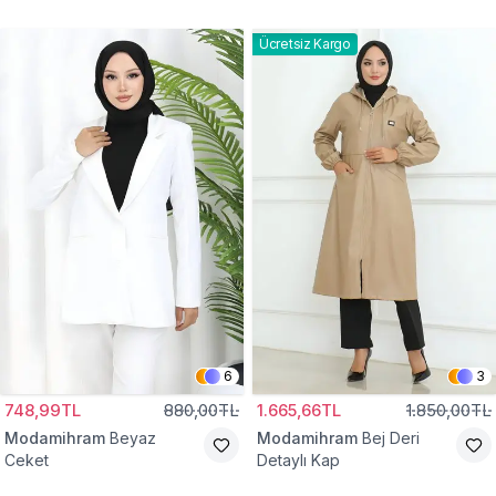
Gömlek Tunik
Eşofman Takım
Ücretsiz Kargo
6
3
748,99TL
880,00TL
1.665,66TL
1.850,00TL
Modamihram
Beyaz
Modamihram
Bej Deri
Ceket
Detaylı Kap