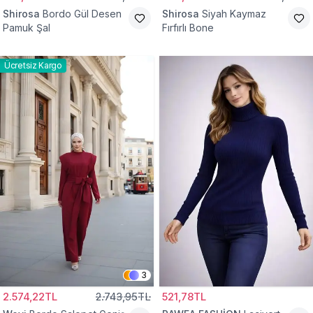
Shirosa
Bordo Gül Desen
Shirosa
Siyah Kaymaz
Pamuk Şal
Fırfırlı Bone
Ücretsiz Kargo
3
2.574,22TL
2.743,95TL
521,78TL