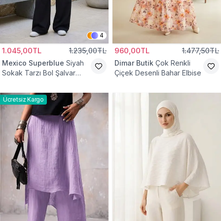
4
1.045,00TL
1.235,00TL
960,00TL
1.477,50TL
Mexico Superblue
Siyah
Dimar Butik
Çok Renkli
Sokak Tarzı Bol Şalvar
Çiçek Desenli Bahar Elbise
Pantolon
Ücretsiz Kargo