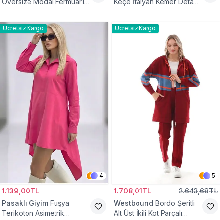
Oversize Modal Fermuarlı
Keçe İtalyan Kemer Detaylı
Sweat Tunik
Yelek
Ücretsiz Kargo
Ücretsiz Kargo
4
5
1.139,00TL
1.708,01TL
2.643,68TL
Pasaklı Giyim
Fuşya
Westbound
Bordo Şeritli
Terikoton Asimetrik
Alt Üst İkili Kot Parçalı