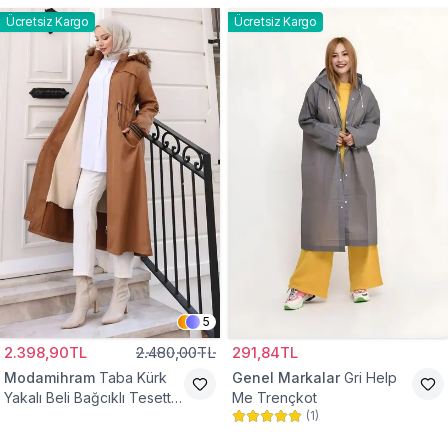
Ücretsiz Kargo
Ücretsiz Kargo
5
2.398,90TL
2.480,00TL
291,84TL
Modamihram
Taba Kürk
Genel Markalar
Gri Help
Yakalı Beli Bağcıklı Tesettür
Me Trençkot
(
1
)
Mont