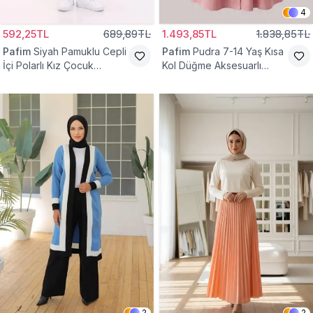
4
592,25TL
689,89TL
1.493,85TL
1.838,85TL
Pafim
Siyah Pamuklu Cepli
Pafim
Pudra 7-14 Yaş Kısa
İçi Polarlı Kız Çocuk
Kol Düğme Aksesuarlı
Eşofman Altı
Pamuk Kız Çocuk Elbise
2
2