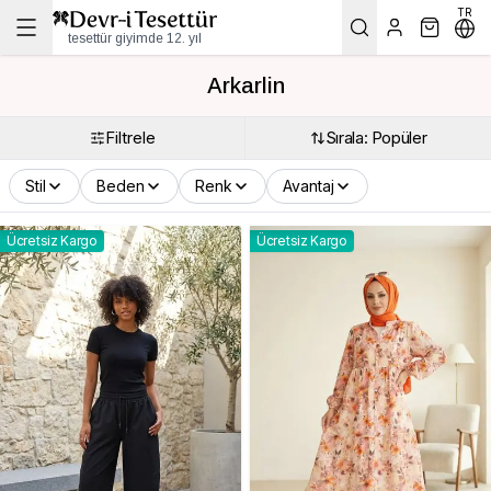
TR
tesettür giyimde 12. yıl
Arkarlin
Filtrele
Sırala: Popüler
Stil
Beden
Renk
Avantaj
Ücretsiz Kargo
Ücretsiz Kargo