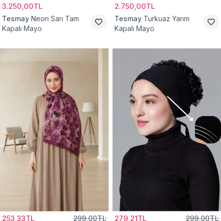
3.250,00TL
2.750,00TL
Tesmay
Neon Sarı Tam
Tesmay
Turkuaz Yarım
Kapalı Mayo
Kapalı Mayo
253,33TL
299,00TL
279,21TL
299,00TL