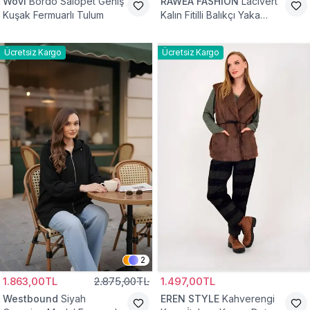
Wovi
Bordo Salopet Geniş
RAWEA FASHİON
Lacivert
Kuşak Fermuarlı Tulum
Kalın Fitilli Balıkçı Yaka
Pamuklu Triko Kazak
Ücretsiz Kargo
Ücretsiz Kargo
2
1.863,00TL
2.875,00TL
1.497,00TL
Westbound
Siyah
EREN STYLE
Kahverengi