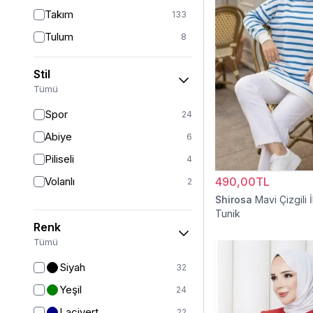
Takım
133
Tulum
8
Pantolon
153
Stil
Etek
19
Tümü
Pantolon Etek
2
Spor
24
Bluz & Gömlek
15
Abiye
6
Kazak
6
Piliseli
4
Eşofman
65
Volanlı
490,00TL
2
Şal
6
Shirosa
Mavi Çizgili İ
Tunik
Bone
15
Renk
Ferace
126
Tümü
Kap & Pardesü
23
Siyah
32
Trençkot
32
Yeşil
24
Hırka
4
Lacivert
22