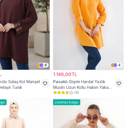
8
4
L
1.149,00TL
rdo Salaş Kol Manşet
Pasaklı Giyim
Hardal Yazlık
etaylı Tunik
Muslin Uzun Kollu Hakim Yaka
(
4
)
Cepli Tesettür Tunik
rgo
Ücretsiz Kargo