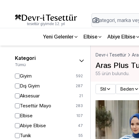
tesettür giyimde 12. yıl
Yeni Gelenler
Elbise
Abiye Elbise
Devr-i Tesettür
Ara
Kategori
Aras Plus T
Tümü
55 ürün bulundu.
Giyim
592
Dış Giyim
287
Stil
Beden
Aksesuar
21
Tesettür Mayo
283
Elbise
107
Abiye Elbise
47
Tunik
55