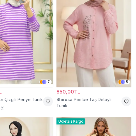
7
5
L
850,00TL
r Çizgili Penye Tunik
Shirosa
Pembe Taş Detaylı
Tunik
(
1
)
Ücretsiz Kargo