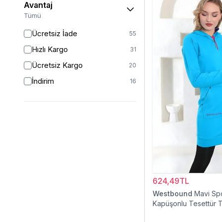
Avantaj
46
7
Tümü
46/48
1
Ücretsiz İade
55
48
1
Hızlı Kargo
31
50
1
Ücretsiz Kargo
20
İndirim
16
624,49TL
Westbound
Mavi Sp
Kapüşonlu Tesettür T