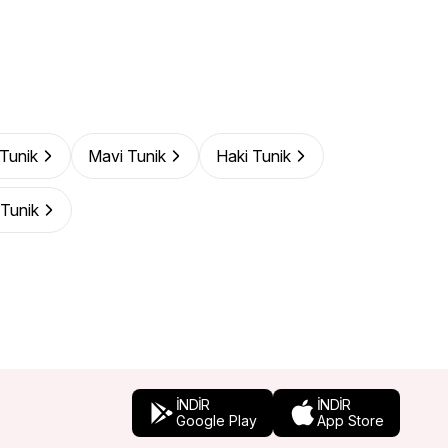
 Tunik
Mavi Tunik
Haki Tunik
Tunik
İNDİR
İNDİR
Google Play
App Store