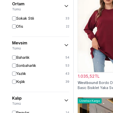
Ortam
Kırmızı
3
Tümü
Gümüş
2
Sokak Stili
33
Altın
1
Ofis
22
Turkuaz
1
Mevsim
Tümü
Baharlık
54
Sonbaharlık
53
Yazlık
43
1.035,52TL
Kışlık
39
Westbound
Bordo D
Basic Bisiklet Yaka S
Tesettür Tunik
Kalıp
Ücretsiz Kargo
Tümü
Regular
24