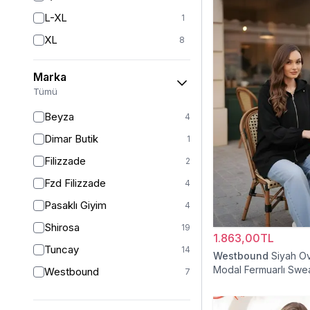
L-XL
1
XL
8
2XL
7
Marka
XXLLNG
1
Tümü
XXL
1
Beyza
4
3XL
1
Dimar Butik
1
4XL
1
Filizzade
2
36
5
Fzd Filizzade
4
38
18
Pasaklı Giyim
4
38-40
1
Shirosa
19
1.863,00TL
40
17
Tuncay
14
Westbound
Siyah O
42
13
Modal Fermuarlı Swea
Westbound
7
42/44
1
44
11