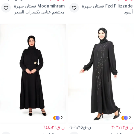
Fzd Filizzade
فستان سهرة
Modamihram
فستان سهرة
أسود
محتشم عنابي بكسرات الصدر
2
2
ر. ق٣٠٣٫١٣
ر. ق٦٠٦٫٢٥
ر. ق٦٤٤٫٢٦