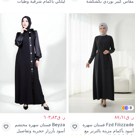
مقاس كبير بوردي بكشكشة
ليلكي بأكمام شرقية وطيات
كتف
لؤلؤ
8
ر. ق٨٧٫٦١
ر. ق٦٠٣٫٨٣
Fzd Filizzade
فستان سهرة
Beyza
فستان سهرة محتشم
أسود بأكمام مزينة بالترتر مع
أسود بأزرار حجرية وتفاصيل