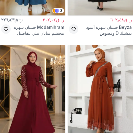
3
ر. ق٦٠٢٫٤٨
ر. ق٢٠٢٫٠٤
ر. ق٢٢٦٫٤٣
Beyza
فستان سهرة أسود
Modamihram
فستان سهرة
بمشبك D وفصوص
محتشم ساتان نيلي بتفاصيل
لؤلؤ