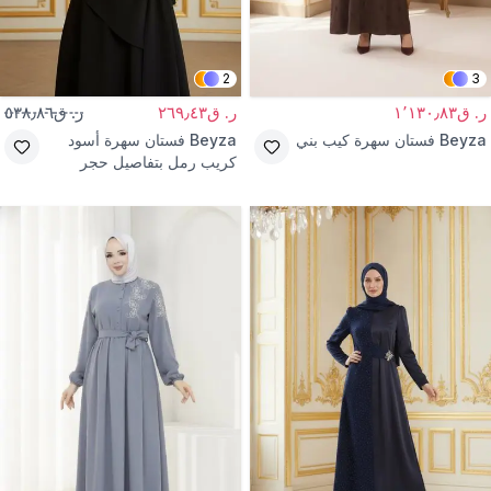
2
3
ر. ق١٬١٣٠٫٨٣
ر. ق٢٦٩٫٤٣
ر. ق٥٣٨٫٨٦
Beyza
فستان سهرة كيب بني
Beyza
فستان سهرة أسود
كريب رمل بتفاصيل حجر