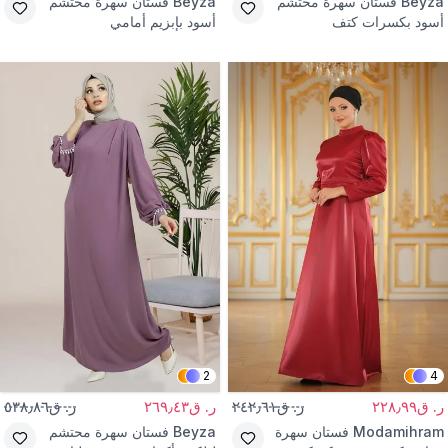
Beyza
فستان سهرة محتشم
Beyza
فستان سهرة محتشم
أسود بكسرات كتف
أسود بإبزيم أمامي
2
4
ر. ق٢٢٨٫٩٩
ر. ق٢٤٢٫٦١
ر. ق٢٦٩٫٤٣
ر. ق٥٣٨٫٨٦
Modamihram
فستان سهرة
Beyza
فستان سهرة محتشم