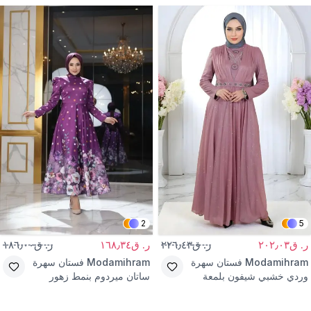
2
5
ر. ق٢٠٢٫٠٣
ر. ق٢٢٦٫٤٣
ر. ق١٦٨٫٣٤
ر. ق١٨٦٫٠٠
Modamihram
فستان سهرة
Modamihram
فستان سهرة
وردي خشبي شيفون بلمعة
ساتان ميردوم بنمط زهور
بثنيات صدر وتفاصيل أحجار
ومنقط