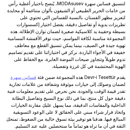
لتنسيق فساتين سهرة MODAsusev، يُنصح باختيار أغطية رأس
من خامات الحرير الطبيعي أو الشيفون بألوان متناغمة أو محايدة
لتعزيز مظهر الفستان. بالنسبة للفساتين التي تحتوي على
تطريزات يدوية أو تفاصيل دقيقة، يفضل اختيار إكسسوارات
بسيطة وحقيبة يد كلاسيكية صغيرة لضمان توازن الإطلالة. هذه
المجموعة مناسبة لكافة المواسم، حيث توفر الأقمشة المسامية
تهوية جيدة في الصيف، بينما يمكن تنسيق القطع مع معاطف
خفيفة في الأجواء الباردة. نركز في اختياراتنا على تقديم تصاميم
تدوم طويلاً وتتجاوز صيحات الموضة العابرة، مع الحفاظ على
الهوية المحتشمة في كل غرزة وتفصيلة.
يقدم Devr-i Tesettür هذه المجموعة ضمن فئة
فساتين سهرة
لضمان وصولك إلى خيارات موثوقة وشفافة من علامات تجارية
تقدر قيمة الوقت والجودة. نحن نحرص على تقديم معلومات فنية
دقيقة حول كل منتج، بما في ذلك نوع النسيج وتفاصيل البطانة
الداخلية والمقاسات الدقيقة، مما يسهل عليكِ مقارنة الخيارات
واتخاذ قرار شراء مبني على الحقائق لا على الوعود التسويقية
المبالغ فيها. هدفنا هو توفير بيئة تسوق خالية من الضغوط، تمنحكِ
الثقة في أن ما تراه هو تماماً ما ستحصلين عليه عند التسليم.