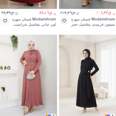
ر. ق١٠٦٫٣٣
ر. ق١١٧٫٢٦
ر. ق٥٩٫١٦
ر. ق٦٧٫٣٩
Modamihram
فستان سهرة
Modamihram
فستان سهرة
شيفون قرميدي بتفاصيل حجر
لون عنابي بتفاصيل شراشيب
3
3