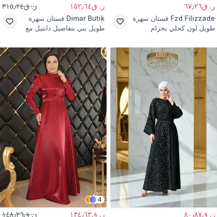
ر. ق٦٧٫٢٦
ر. ق١٥٢٫٦٤
ر. ق٣١٥٫٢٤
Fzd Filizzade
فستان سهرة
Dimar Butik
فستان سهرة
طويل لون كحلي بحزام
طويل بني بتفاصيل دانتيل مع
وتفاصيل لؤلؤ
حزام
4
ر. ق٨٠٫٨٧
ر. ق١٣٤٫٦٣
ر. ق١٤٨٫٢٦