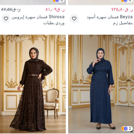
ر. ق٧٢٥٫٨٠
ر. ق٨١٫٠٩
ر. ق٨٧٫٥٤
Beyza
فستان سهرة أسود
Shirosa
فستان سهرة إيروبين
بتفاصيل زم
وردي بطيات
2