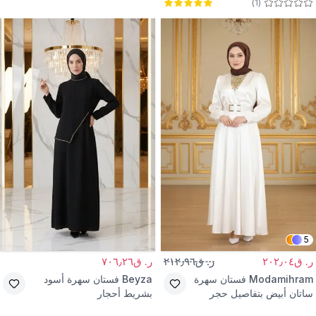
)
1
(
حزام
ساتان
5
ر. ق٢٠٢٫٠٤
ر. ق٢١٢٫٩٦
ر. ق٧٠٦٫٢٦
Modamihram
فستان سهرة
Beyza
فستان سهرة أسود
ساتان أبيض بتفاصيل حجر
بشريط أحجار