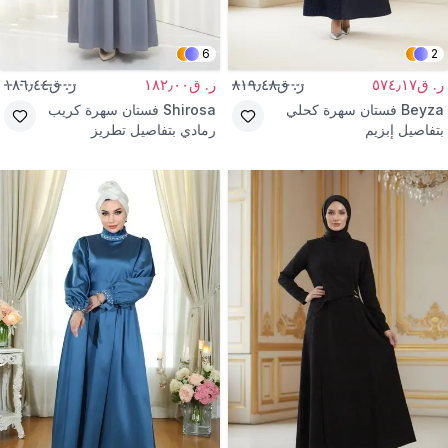
6
2
ر. ق٥٧٤٫١٧
ر. ق٨١٩٫٤٨
ر. ق١٨٢٫٠٠
ر. ق١٨٦٫٤٤
Beyza
فستان سهرة كحلي
Shirosa
فستان سهرة كريب
بتفاصيل إبزيم
رمادي بتفاصيل تطريز