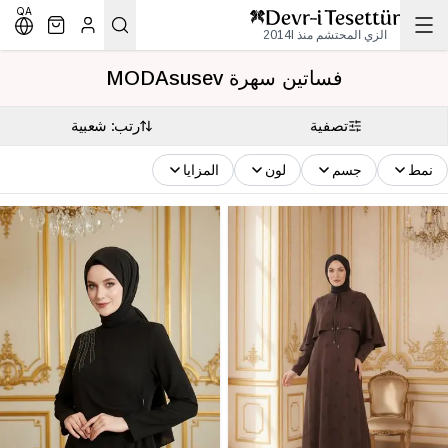
QA
الزي المحتشم منذ 2014l
فساتين سهرة MODAsusev
تصفية
رتب: شعبية
نمط
جسم
لون
المزايا