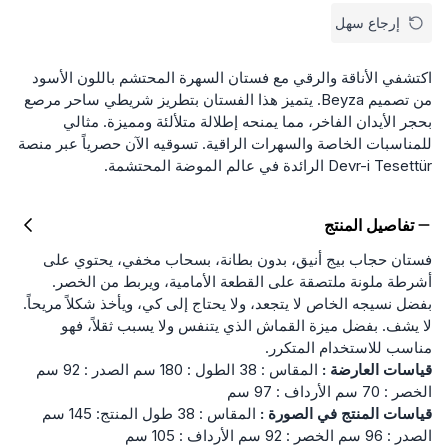
إرجاع سهل
اكتشفي الأناقة والرقي مع فستان السهرة المحتشم باللون الأسود
من تصميم Beyza. يتميز هذا الفستان بتطريز شريطي ساحر مرصع
بحجر الأيدان الفاخر، مما يمنحه إطلالة متلألئة ومميزة. مثالي
للمناسبات الخاصة والسهرات الراقية. تسوقيه الآن حصرياً عبر منصة
Devr-i Tesettür الرائدة في عالم الموضة المحتشمة.
تفاصيل المنتج
فستان حجاب بيج أنيق، بدون بطانة، بسحاب مخفي، يحتوي على
أشرطة ملونة ملتصقة على القطعة الأمامية، ويربط من الخصر.
بفضل نسيجه الخاص لا يتجعد، ولا يحتاج إلى كي، ويأخذ شكلاً مريحاً.
لا يشف. بفضل ميزة القماش الذي يتنفس ولا يسبب ثقلاً، فهو
مناسب للاستخدام المتكرر.
قياسات العارضة :
المقاس : 38 الطول : 180 سم الصدر : 92 سم
الخصر : 70 سم الأرداف : 97 سم
قياسات المنتج في الصورة :
المقاس : 38 طول المنتج: 145 سم
الصدر : 96 سم الخصر : 92 سم الأرداف : 105 سم