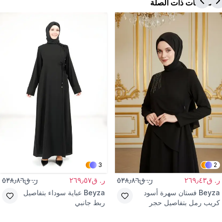
المنتجات ذات الصلة
3
2
ر. ق٢٦٩٫٤٣
ر. ق٥٣٨٫٨٦
ر. ق٢٦٩٫٥٧
ر. ق٥٣٨٫٨٦
Beyza
فستان سهرة أسود
Beyza
عباية سوداء بتفاصيل
كريب رمل بتفاصيل حجر
ربط جانبي