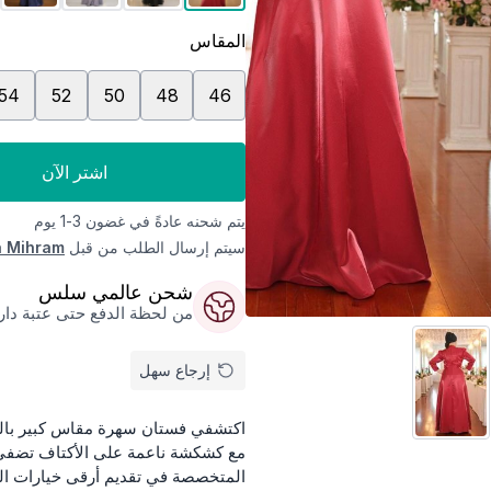
المقاس
54
52
50
48
46
اشتر الآن
يتم شحنه عادةً في غضون 3-1 يوم
سيتم إرسال الطلب من قبل
 Mihram
شحن عالمي سلس
من لحظة الدفع حتى عتبة داركم
إرجاع سهل
المتخصصة في تقديم أرقى خيارات المل