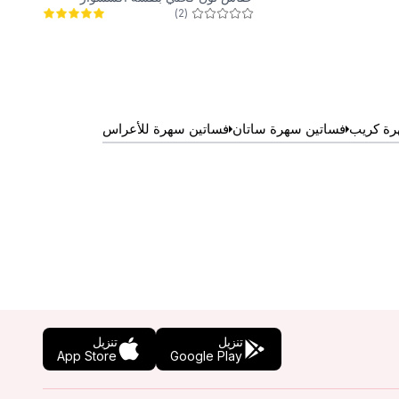
)
2
(
لامعة
رة كريب
فساتين سهرة ساتان
فساتين سهرة للأعراس
تنزيل
تنزيل
App Store
Google Play