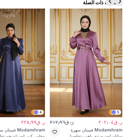
المنتجات ذات الصلة
4
5
ر. ق٢٠٢٫٠٤
ر. ق٢١٢٫٩٦
ر. ق٢٢٨٫٩٩
Modamihram
فستان سهرة
Modamihram
فستان سه
ساتان لون وردي باهت بتفاصيل
مقاس كبير لون إنديغو بتف