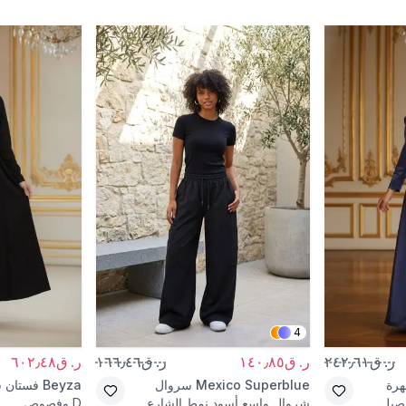
4
ر. ق٢٤٢٫٦١
ر. ق١٤٠٫٨٥
ر. ق١٦٦٫٤٦
ر. ق٦٠٢٫٤٨
رة
Mexico Superblue
سروال
Beyza
فستان 
اصيل
شروال واسع أسود نمط الشارع
D وفصوص