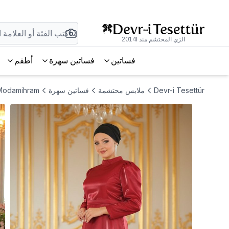
الزي المحتشم منذ 2014l
فساتين
فساتين سهرة
أطقم
Devr-i Tesettür
ملابس محتشمة
فساتين سهرة
Modamihram فستان سهرة مقاس كبير باللون البوردي مع تفاصيل كشكشة على