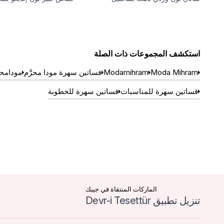
حجر
كشكشة عند الكتف
استكشف المجموعات ذات الصلة
Moda Mihram
Modamihram
فساتين سهرة مودا محرَّم
مودامح
فساتين سهرة للمناسبات
فساتين سهرة للخطوبة
الماركات المنتقاة في جيبك
تنزيل تطبيق Devr-i Tesettür