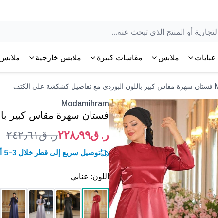
عبايات
ملابس
مقاسات كبيرة
ملابس خارجية
ملابس 
 الكتف
Modamihram
فستان سهرة مقاس كبير با
ر. ق٢٢٨٫٩٩
ر. ق٢٤٢٫٦١
توصيل سريع إلى قطر خلال 3-5 أيام عمل.
اللون
:
عنابي