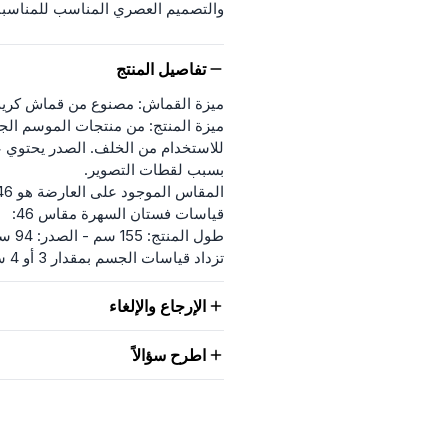
والتصميم العصري المناسب للمناسبا
تفاصيل المنتج
ميزة القماش: مصنوع من قماش كريب
ميزة المنتج: من منتجات الموسم ال
للاستخدام من الخلف. الصدر يحتوي 
بسبب لقطات التصوير.
المقاس الموجود على العارضة هو 46.
قياسات فستان السهرة مقاس 46:
طول المنتج: 155 سم - الصدر: 94 سم - الخصر: 92 سم - الأرداف: 108 سم
تزداد قياسات الجسم بمقدار 3 أو 4 سم تدريجياً. (طول المنتج لا يتغير)
الإرجاع والإلغاء
اطرح سؤالاً