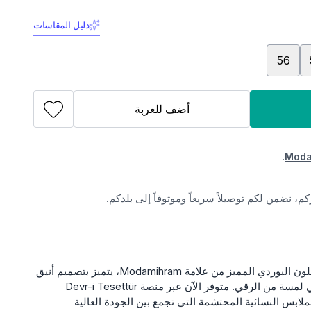
دليل المقاسات
56
أضف للعربة
.
Moda
، نضمن لكم توصيلاً سريعاً وموثوقاً إلى بلدكم.
اكتشفي فستان سهرة مقاس كبير باللون البوردي المميز من علامة Modamihram، يتميز بتصميم أنيق
مع كشكشة ناعمة على الأكتاف تضفي لمسة من الرقي. متوفر الآن عبر منصة Devr-i Tesettür
ابس النسائية المحتشمة التي تجمع بين الجودة العالية