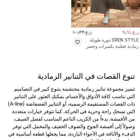
ر.ع.٩٫٦١
ر.ع.١٠٫٣٣
EREN STYLE
تنورة طويلة
رمادية قطنية بكسرات وخصر
مطاطي
تنوع القصات في التنانير الرمادية
تتميز مجموعة تنانير رمادية محتشمة بتنوع كبير في التصاميم
التي تناسب كافة الأذواق والأجسام. يمكنكِ العثور على التنانير
ذات القصات المستقيمة الرسمية، أو التنانير الفضفاضة (A-line)
التي تمنحكِ راحة وحرية في الحركة. كما تتوفر خيارات متعددة
من الأقمشة، بدءاً من الكريب الناعم المناسب لفصل الصيف،
وصولاً إلى أقمشة الجوخ والصوف الخفيف والمخمل التي توفر
الدفء والأناقة في الأجواء الباردة، مما يجعلها قطعة أساسية في