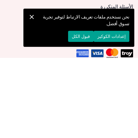
الأسئلة المتكررة
كيف يمكنني تقديم طلب؟
نحن نستخدم ملفات تعريف الارتباط لتوفير تجربة
تسوق أفضل.
الشحن والتوصيل
الإرجاع والإلغاء
إعدادات الكوكيز
قبول الكل
التوصيل إلى
عُمان
© 2026 Devr-i Tesettür -
جميع الحقوق محفوظة
إعدادات الكوكيز
سياسة الكوكيز