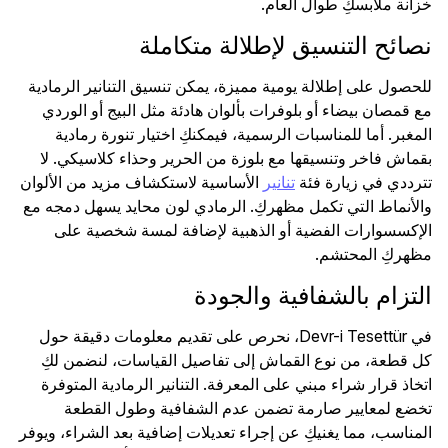
خزانة ملابسكِ طوال العام.
نصائح التنسيق لإطلالة متكاملة
للحصول على إطلالة يومية مميزة، يمكن تنسيق التنانير الرمادية
مع قمصان بيضاء أو بلوفرات بألوان هادئة مثل البيج أو الوردي
المغبر. أما للمناسبات الرسمية، فيمكنكِ اختيار تنورة رمادية
بقماش فاخر وتنسيقها مع بلوزة من الحرير وحذاء كلاسيكي. لا
تترددي في زيارة فئة
تنانير
الأساسية لاستكشاف مزيد من الألوان
والأنماط التي تكمل مظهركِ. الرمادي لون محايد يسهل دمجه مع
الإكسسوارات الفضية أو الذهبية لإضافة لمسة شخصية على
مظهركِ المحتشم.
التزام بالشفافية والجودة
في Devr-i Tesettür، نحرص على تقديم معلومات دقيقة حول
كل قطعة، من نوع القماش إلى تفاصيل القياسات، لنضمن لكِ
اتخاذ قرار شراء مبني على المعرفة. التنانير الرمادية المتوفرة
تخضع لمعايير صارمة تضمن عدم الشفافية وطول القطعة
المناسب، مما يغنيكِ عن إجراء تعديلات إضافية بعد الشراء، ويوفر