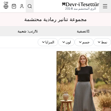
OM
الزي المحتشم منذ 2014l
مجموعة تنانير رمادية محتشمة
تصفية
رتب: شعبية
نمط
جسم
لون
المزايا