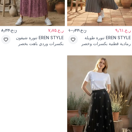
ر.ع.٩٫٦١
ر.ع.١٠٫٣٣
ر.ع.٧٫٧٥
ر.ع.٨٫٣٣
EREN STYLE
تنورة طويلة
EREN STYLE
تنورة شيفون
رمادية قطنية بكسرات وخصر
بكسرات وردي باهت بخصر
مطاطي
مطاطي