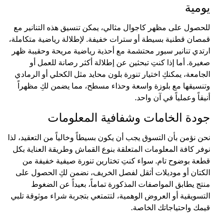
يومية
للحصول على مظهر كاجوال مثالي، يمكن تنسيق هذه التنانير مع
قمصان قطنية بسيطة أو سترات خفيفة. لإطلالة رياضية متكاملة،
ارتدي تنانير سبور محتشمة مع أحذية رياضية مريحة وحقيبة ظهر
صغيرة. أما إذا كنتِ تبحثين عن إطلالة أكثر رصانة للعمل أو
الجامعة، يمكنكِ اختيار تنورة بلون محايد مثل الكحلي أو الرمادي
وتنسيقها مع بلوزة واسعة وحذاء مسطح، مما يضمن لكِ مظهراً
أنيقاً وعملياً في آن واحد.
جودة الخامات وشفافية المعلومات
نحن نؤمن بأن التسوق يجب أن يكون بسيطاً وخالياً من التعقيد، لذا
نوفر كافة المعلومات المتعلقة بنوع القماش وطريقة العناية بكل
قطعة بوضوح تام. سواء كنتِ تختارين تنورة صيفية خفيفة من
الكتان أو موديلات أثقل لفصل الخريف، نضمن لكِ الحصول على
منتج يطابق المواصفات المذكورة تماماً، بعيداً عن الضغوط
التسويقية أو العروض الوهمية، لتتمتعي بتجربة شراء موثوقة تلبي
قيمك واحتياجاتك الخاصة.