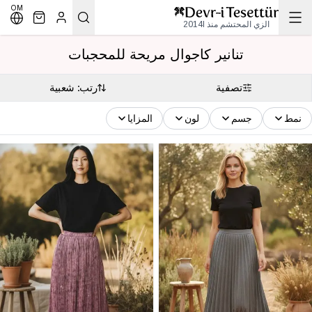
OM
الزي المحتشم منذ 2014l
تنانير كاجوال مريحة للمحجبات
تصفية
رتب: شعبية
نمط
جسم
لون
المزايا