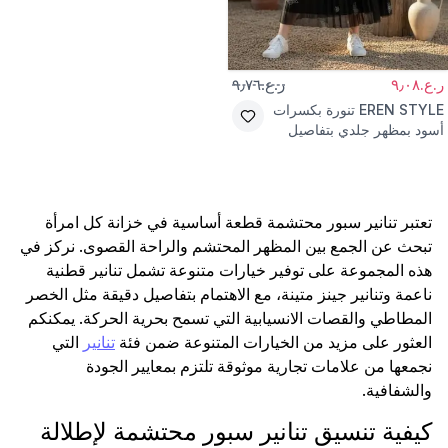
ر.ع.٩٫٠٨
ر.ع.٩٫٧٦
EREN STYLE
تنورة بكسرات
أسود بمظهر جلدي بتفاصيل
فراشة وحجر
تعتبر تنانير سبور محتشمة قطعة أساسية في خزانة كل امرأة
تبحث عن الجمع بين المظهر المحتشم والراحة القصوى. نركز في
هذه المجموعة على توفير خيارات متنوعة تشمل تنانير قطنية
ناعمة وتنانير جينز متينة، مع الاهتمام بتفاصيل دقيقة مثل الخصر
المطاطي والقصات الانسيابية التي تسمح بحرية الحركة. يمكنكم
العثور على مزيد من الخيارات المتنوعة ضمن فئة
تنانير
التي
نجمعها من علامات تجارية موثوقة تلتزم بمعايير الجودة
والشفافية.
كيفية تنسيق تنانير سبور محتشمة لإطلالة