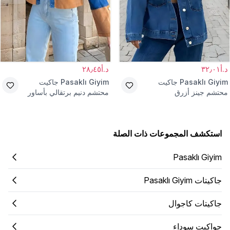
د.أ٣٢٫٠١
د.أ٢٨٫٤٥
Pasaklı Giyim
جاكيت
Pasaklı Giyim
جاكيت
محتشم جينز أزرق
محتشم دنيم برتقالي بأساور
وتفاصيل مزدوجة
استكشف المجموعات ذات الصلة
Pasaklı Giyim
جاكيتات Pasaklı Giyim
جاكيتات كاجوال
جواكيت سوداء