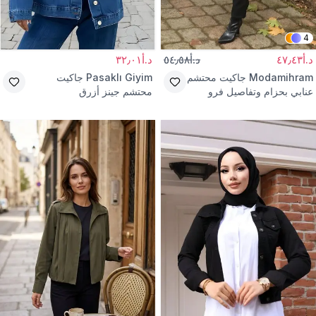
4
د.أ٤٧٫٤٣
د.أ٥٤٫٥٨
د.أ٣٢٫٠١
Modamihram
جاكيت محتشم
Pasaklı Giyim
جاكيت
عنابي بحزام وتفاصيل فرو
محتشم جينز أزرق