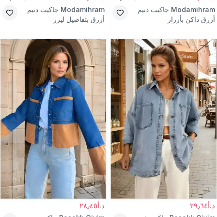
Modamihram
جاكيت دنيم
Modamihram
جاكيت دنيم
أزرق داكن بأزرار
أزرق بتفاصيل ليزر
د.أ٢٩٫٦٤
د.أ٢٨٫٤٥