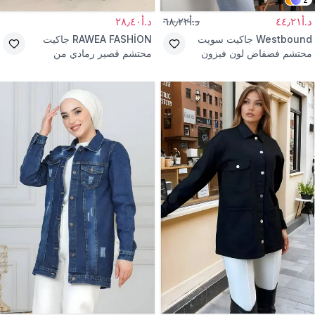
د.أ٤٤٫٢١
د.أ٦٨٫٢٢
د.أ٢٨٫٤٠
Westbound
جاكيت سويت
RAWEA FASHİON
جاكيت
محتشم فضفاض لون فيزون
محتشم قصير رمادي من
مودال بسحاب
الكاشيه