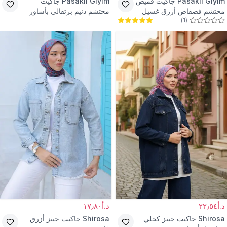
Pasaklı Giyim
جاكيت قميص
Pasaklı Giyim
جاكيت
محتشم فضفاض أزرق غسيل
محتشم دنيم برتقالي بأساور
)
1
(
ثلجي بجيوب مزرر
وتفاصيل مزدوجة
د.أ٢٢٫٥٤
د.أ١٧٫٨٠
Shirosa
جاكيت جينز كحلي
Shirosa
جاكيت جينز أزرق