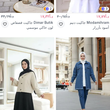
2
3
د.أ١٧٫٧٧
د.أ٢٠٫٦٤
د.أ١٧٫٣٢
د.أ٣٣٫٦٩
Modamihram
جاكيت دنيم
Dimar Butik
جاكيت فضفاض
أسود بأزرار
لون خاكي موسمي