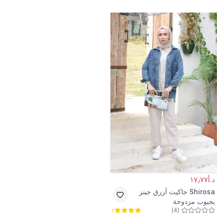
د.أ١٧٫٧٧
Shirosa
جاكيت أزرق جينز
بجيوب مزدوجة
)
4
(