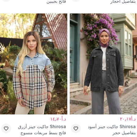
بتفاصيل أحجار
فاتح بجيبين
د.أ٢٠٫١٧
د.أ١٤٫٧٠
Shirosa
جاكيت جينز أسود
Shirosa
جاكيت جينز أزرق
بتفاصيل حجر
فاتح بنمط مربعات منسوج