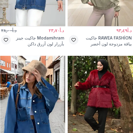
د.أ٩٣٫٤٩
د.أ٢٣٫٧٠
د.أ٢٨٫٠٠
RAWEA FASHİON
جاكيت
Modamihram
جاكيت جينز
بياقة مزدوجة لون أخضر
بأزرار لون أزرق داكن