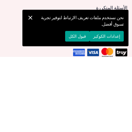
الأسئلة المتكررة
كيف يمكنني تقديم طلب؟
نحن نستخدم ملفات تعريف الارتباط لتوفير تجربة
تسوق أفضل.
الشحن والتوصيل
الإرجاع والإلغاء
إعدادات الكوكيز
قبول الكل
التوصيل إلى
الأردن
© 2026 Devr-i Tesettür -
جميع الحقوق محفوظة
إعدادات الكوكيز
سياسة الكوكيز