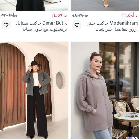
د.أ١٦٫٥٨
د.أ١٨٫٢٧
د.أ١٤٫٥٩
د.أ٣٣٫٦٩
Modamihram
جاكيت جينز
Dimar Butik
جاكيت بستايل
أزرق بتفاصيل شراشيب
ترنشكوت بيج بدون بطانة
2