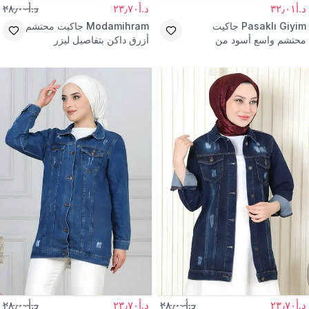
د.أ٣٢٫٠١
د.أ٢٣٫٧٠
د.أ٢٨٫٠٠
Pasaklı Giyim
جاكيت
Modamihram
جاكيت محتشم
محتشم واسع أسود من
أزرق داكن بتفاصيل ليزر
الجبردين
د.أ٢٣٫٧٠
د.أ٢٨٫٠٠
د.أ٢٣٫٧٠
د.أ٢٨٫٠٠