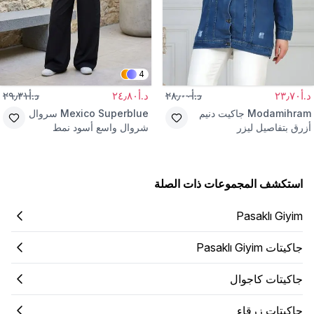
4
د.أ٢٣٫٧٠
د.أ٢٨٫٠٠
د.أ٢٤٫٨٠
د.أ٢٩٫٣١
Modamihram
جاكيت دنيم
Mexico Superblue
سروال
أزرق بتفاصيل ليزر
شروال واسع أسود نمط
الشارع
استكشف المجموعات ذات الصلة
Pasaklı Giyim
جاكيتات Pasaklı Giyim
جاكيتات كاجوال
جاكيتات زرقاء