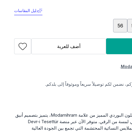
دليل المقاسات
56
أضف للعربة
.
Moda
، نضمن لكم توصيلاً سريعاً وموثوقاً إلى بلدكم.
اكتشفي فستان سهرة مقاس كبير باللون البوردي المميز من علامة Modamihram، يتميز بتصميم أنيق
مع كشكشة ناعمة على الأكتاف تضفي لمسة من الرقي. متوفر الآن عبر منصة Devr-i Tesettür
ابس النسائية المحتشمة التي تجمع بين الجودة العالية