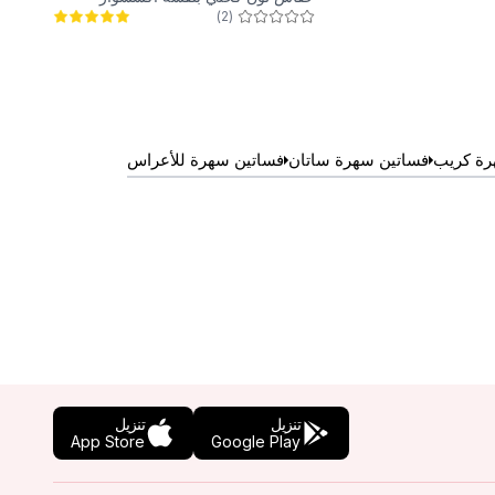
)
2
(
لامعة
رة كريب
فساتين سهرة ساتان
فساتين سهرة للأعراس
تنزيل
تنزيل
App Store
Google Play