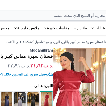
عبايات
ملابس
مقاسات كبيرة
ملابس خارجية
ملابس 
 الكتف
Modamihram
فستان سهرة مقاس كبير با
.د.ب٢١٫٦٢
.د.ب٢٢٫٩١
توصيل سريع إلى البحرين خلال 3-5 أيام عمل.
اللون
:
عنابي