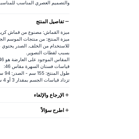
والتصميم العصري المناسب للمناسبا
تفاصيل المنتج
ميزة القماش: مصنوع من قماش كريب
ميزة المنتج: من منتجات الموسم ال
للاستخدام من الخلف. الصدر يحتوي 
بسبب لقطات التصوير.
المقاس الموجود على العارضة هو 46.
قياسات فستان السهرة مقاس 46:
طول المنتج: 155 سم - الصدر: 94 سم - الخصر: 92 سم - الأرداف: 108 سم
تزداد قياسات الجسم بمقدار 3 أو 4 سم تدريجياً. (طول المنتج لا يتغير)
الإرجاع والإلغاء
اطرح سؤالاً