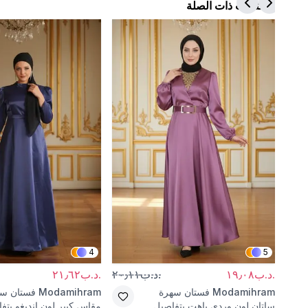
المنتجات ذات الصلة
4
5
.د.ب١٩٫٠٨
.د.ب٢٠٫١١
.د.ب٢١٫٦٢
Modamihram
فستان سهرة
Modamihram
فستان سه
ساتان لون وردي باهت بتفاصيل
مقاس كبير لون إنديغو بتف