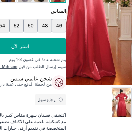
المقاس
54
52
50
48
46
اشتر الآن
يتم شحنه عادةً في غضون 3-1 يوم
سيتم إرسال الطلب من قبل
 Mihram
شحن عالمي سلس
من لحظة الدفع حتى عتبة داركم
إرجاع سهل
المتخصصة في تقديم أرقى خيارات المل