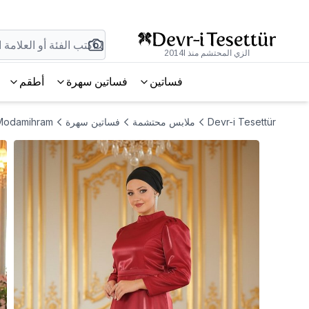
الزي المحتشم منذ 2014l
فساتين
فساتين سهرة
أطقم
Devr-i Tesettür
ملابس محتشمة
فساتين سهرة
Modamihram فستان سهرة مقاس كبير باللون البوردي مع تفاصيل كشكشة على