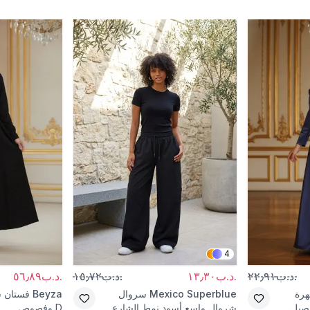
4
.د.ب٢٢٫٩١
.د.ب١٣٫٣٠
.د.ب١٥٫٧٢
.د.ب٥٦٫٨٩
رة
Mexico Superblue
سروال
Beyza
فستان 
اصيل
شروال واسع أسود نمط الشارع
D وفصوص