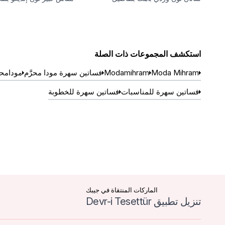
حجر
كشكشة عند الكتف
استكشف المجموعات ذات الصلة
Moda Mihram
Modamihram
فساتين سهرة مودا محرَّم
مودامح
فساتين سهرة للمناسبات
فساتين سهرة للخطوبة
الماركات المنتقاة في جيبك
تنزيل تطبيق Devr-i Tesettür