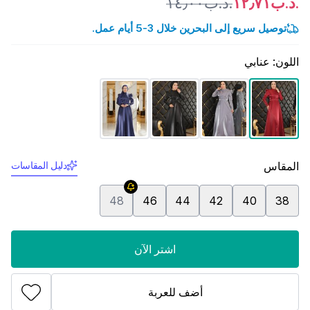
.د.ب١٢٫٧١
.د.ب١٤٫٠٠
توصيل سريع إلى البحرين خلال 3-5 أيام عمل.
اللون
:
عنابي
المقاس
دليل المقاسات
48
46
44
42
40
38
اشتر الآن
أضف للعربة