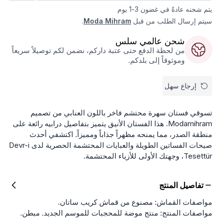
يتم شحنه عادةً في غضون 3-1 يوم
سيتم إرسال الطلب من قبل
Moda Mihram
.
شحن عالمي سلس
من لحظة الدفع حتى عتبة داركم، نضمن لكم توصيلاً سريعاً
وموثوقاً إلى بلدكم.
إرجاع سهل
تسوقي فستان سهرة محتشم فاخر باللون العنابي من تصميم
Modamihram. هذا الفستان الأنيق يتميز بتفاصيل درابيه رائعة على
منطقة الصدر، مما يمنحه مظهراً جذاباً ومميزاً. اكتشفي أحدث
صيحات الفساتين الطويلة والعبايات المحتشمة الحصرية لدى Devr-i
Tesettür، وجهتك الأولى للأزياء المحتشمة.
تفاصيل المنتج
مواصفات القماش: مصنوع من قماش كريب ساتان.
مواصفات المنتج: منتج موضة للمحجبات للموسم الجديد. مبطن.