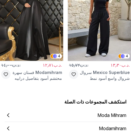
4
4
.د.ب١٣٫٣٠
.د.ب١٥٫٧٢
.د.ب١٢٫٧١
.د.ب١٤٫٠٠
Mexico Superblue
سروال
Modamihram
فستان سهرة
شروال واسع أسود نمط
محتشم أسود بتفاصيل درابيه
الشارع
على الصدر
استكشف المجموعات ذات الصلة
Moda Mihram
Modamihram