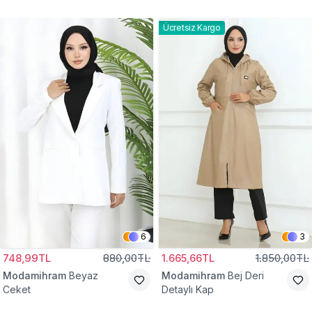
Gömlek Tunik
Eşofman Takım
Ücretsiz Kargo
6
3
748,99TL
880,00TL
1.665,66TL
1.850,00TL
Modamihram
Beyaz
Modamihram
Bej Deri
Ceket
Detaylı Kap