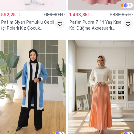
4
592,25TL
689,89TL
1.493,85TL
1.838,85TL
Pafim
Siyah Pamuklu Cepli
Pafim
Pudra 7-14 Yaş Kısa
İçi Polarlı Kız Çocuk
Kol Düğme Aksesuarlı
Eşofman Altı
Pamuk Kız Çocuk Elbise
2
2