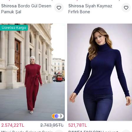
Shirosa
Bordo Gül Desen
Shirosa
Siyah Kaymaz
Pamuk Şal
Fırfırlı Bone
Ücretsiz Kargo
3
2.574,22TL
2.743,95TL
521,78TL