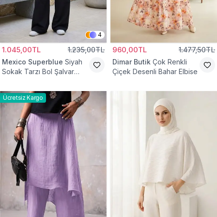
4
1.045,00TL
1.235,00TL
960,00TL
1.477,50TL
Mexico Superblue
Siyah
Dimar Butik
Çok Renkli
Sokak Tarzı Bol Şalvar
Çiçek Desenli Bahar Elbise
Pantolon
Ücretsiz Kargo