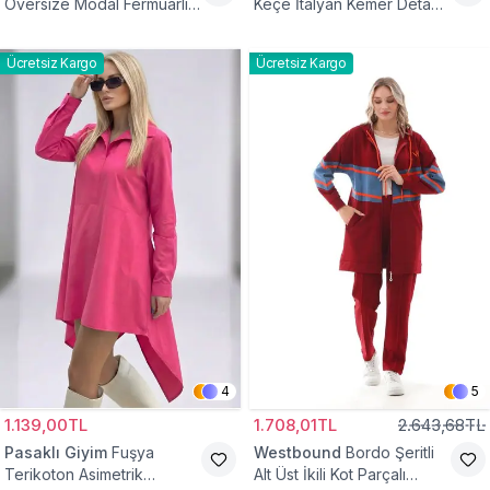
Oversize Modal Fermuarlı
Keçe İtalyan Kemer Detaylı
Sweat Tunik
Yelek
Ücretsiz Kargo
Ücretsiz Kargo
4
5
1.139,00TL
1.708,01TL
2.643,68TL
Pasaklı Giyim
Fuşya
Westbound
Bordo Şeritli
Terikoton Asimetrik
Alt Üst İkili Kot Parçalı