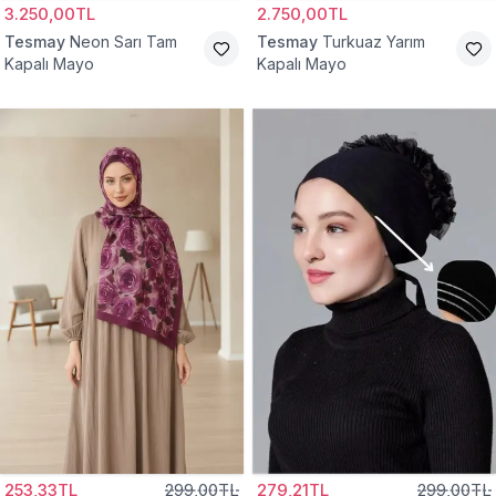
3.250,00TL
2.750,00TL
Tesmay
Neon Sarı Tam
Tesmay
Turkuaz Yarım
Kapalı Mayo
Kapalı Mayo
253,33TL
299,00TL
279,21TL
299,00TL