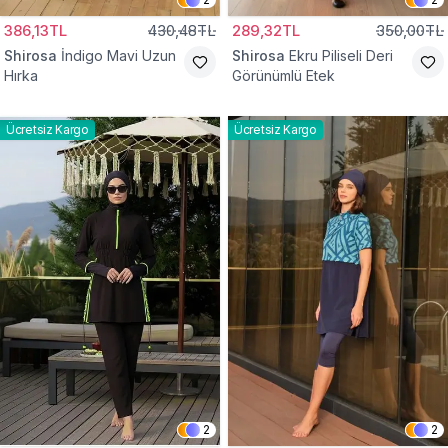
386,13TL
430,48TL
289,32TL
350,00TL
Shirosa
İndigo Mavi Uzun
Shirosa
Ekru Piliseli Deri
Hırka
Görünümlü Etek
Ücretsiz Kargo
Ücretsiz Kargo
2
2