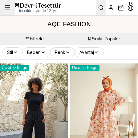
TR
tesettür giyimde 12. yıl
AQE FASHION
Filtrele
Sırala: Popüler
Stil
Beden
Renk
Avantaj
Ücretsiz Kargo
Ücretsiz Kargo