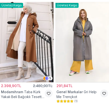
Ücretsiz Kargo
Ücretsiz Kargo
5
2.398,90TL
2.480,00TL
291,84TL
Modamihram
Taba Kürk
Genel Markalar
Gri Help
Yakalı Beli Bağcıklı Tesettür
Me Trençkot
(
1
)
Mont