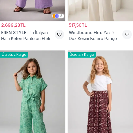
3
2.699,23TL
517,50TL
EREN STYLE
Lila İtalyan
Westbound
Ekru Yazlık
Ham Keten Pantolon Etek
Düz Kesim Bolero Panço
Ücretsiz Kargo
Ücretsiz Kargo