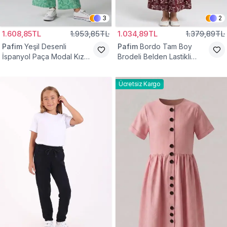
3
2
1.608,85TL
1.953,85TL
1.034,89TL
1.379,89TL
Pafim
Yeşil Desenli
Pafim
Bordo Tam Boy
İspanyol Paça Modal Kız
Brodeli Belden Lastikli
Çocuk Takım
Pamuk Kız Çocuk Etek
Ücretsiz Kargo