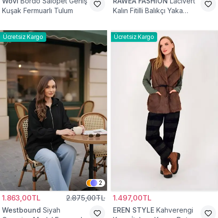
Wovi
Bordo Salopet Geniş
RAWEA FASHİON
Lacivert
Kuşak Fermuarlı Tulum
Kalın Fitilli Balıkçı Yaka
Pamuklu Triko Kazak
Ücretsiz Kargo
Ücretsiz Kargo
2
1.863,00TL
2.875,00TL
1.497,00TL
Westbound
Siyah
EREN STYLE
Kahverengi