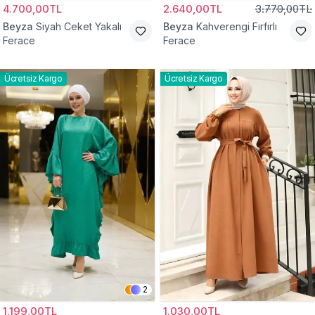
4.700,00TL
2.640,00TL
3.770,00TL
Beyza
Siyah Ceket Yakalı
Beyza
Kahverengi Fırfırlı
Ferace
Ferace
Ücretsiz Kargo
Ücretsiz Kargo
2
1.199,00TL
1.030,00TL