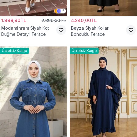
2
1.998,90TL
2.300,00TL
4.240,00TL
Modamihram
Siyah Kot
Beyza
Siyah Kolları
Düğme Detaylı Ferace
Boncuklu Ferace
Ücretsiz Kargo
Ücretsiz Kargo