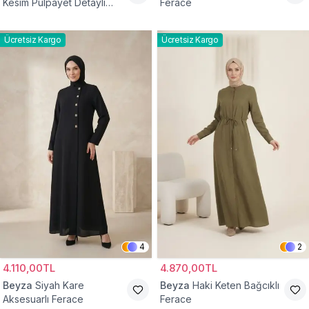
Kesim Pulpayet Detaylı
Ferace
Fermuarlı Ferace
Ücretsiz Kargo
Ücretsiz Kargo
4
2
4.110,00TL
4.870,00TL
Beyza
Siyah Kare
Beyza
Haki Keten Bağcıklı
Aksesuarlı Ferace
Ferace