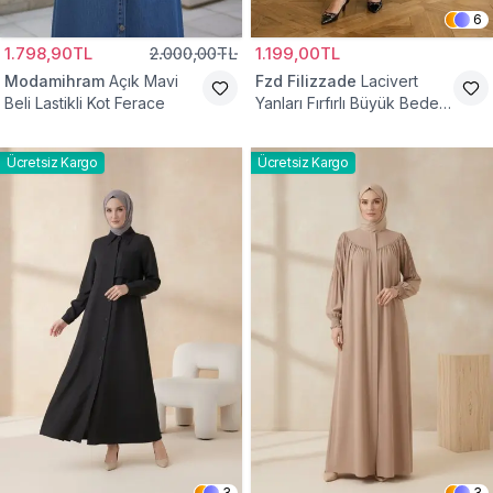
6
1.798,90TL
2.000,00TL
1.199,00TL
Modamihram
Açık Mavi
Fzd Filizzade
Lacivert
Beli Lastikli Kot Ferace
Yanları Fırfırlı Büyük Beden
Elbise Ferace
Ücretsiz Kargo
Ücretsiz Kargo
3
3