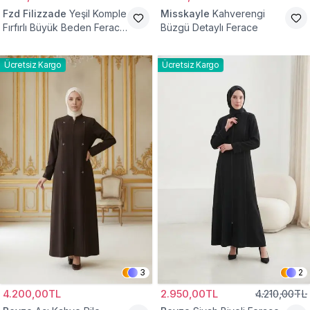
Fzd Filizzade
Yeşil Komple
Misskayle
Kahverengi
Fırfırlı Büyük Beden Ferace
Büzgü Detaylı Ferace
Elbise
Ücretsiz Kargo
Ücretsiz Kargo
3
2
4.200,00TL
2.950,00TL
4.210,00TL