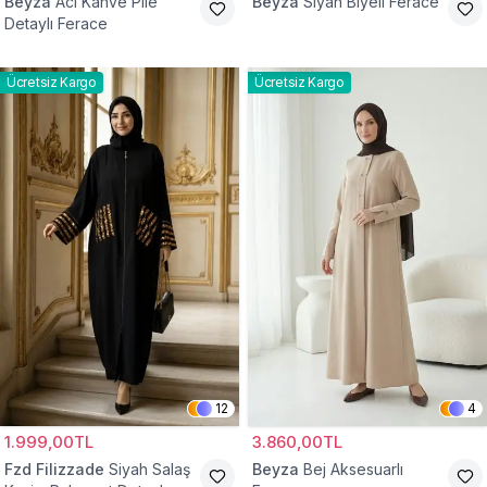
Beyza
Acı Kahve Pile
Beyza
Siyah Biyeli Ferace
Detaylı Ferace
Ücretsiz Kargo
Ücretsiz Kargo
12
4
1.999,00TL
3.860,00TL
Fzd Filizzade
Siyah Salaş
Beyza
Bej Aksesuarlı