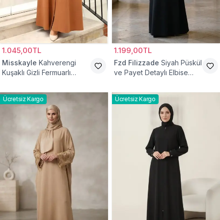
1.045,00TL
1.199,00TL
Misskayle
Kahverengi
Fzd Filizzade
Siyah Püskül
Kuşaklı Gizli Fermuarlı
ve Payet Detaylı Elbise
Ferace
Ferace
Ücretsiz Kargo
Ücretsiz Kargo