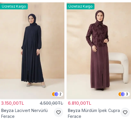
Ücretsiz Kargo
Ücretsiz Kargo
2
3
3.150,00TL
4.500,00TL
6.810,00TL
Beyza
Lacivert Nervürlü
Beyza
Mürdüm İpek Cupra
Ferace
Ferace