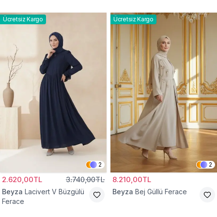
Ücretsiz Kargo
Ücretsiz Kargo
2
2
2.620,00TL
3.740,00TL
8.210,00TL
Beyza
Lacivert V Büzgülü
Beyza
Bej Güllü Ferace
Ferace