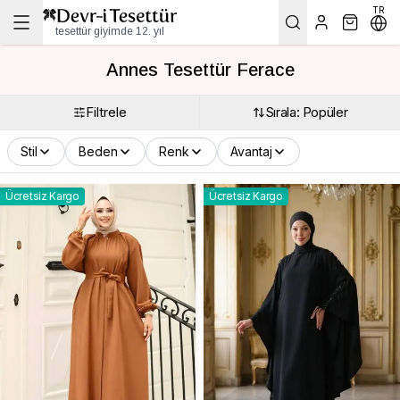
TR
tesettür giyimde 12. yıl
Annes Tesettür Ferace
Filtrele
Sırala: Popüler
Stil
Beden
Renk
Avantaj
Ücretsiz Kargo
Ücretsiz Kargo