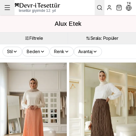
TR
tesettür giyimde 12. yıl
Alux Etek
Filtrele
Sırala: Popüler
Stil
Beden
Renk
Avantaj