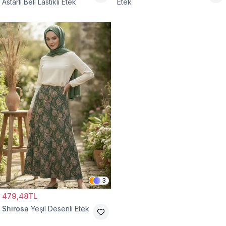
Astarlı Beli Lastikli Etek
Etek
3
479,48TL
Shirosa
Yeşil Desenli Etek