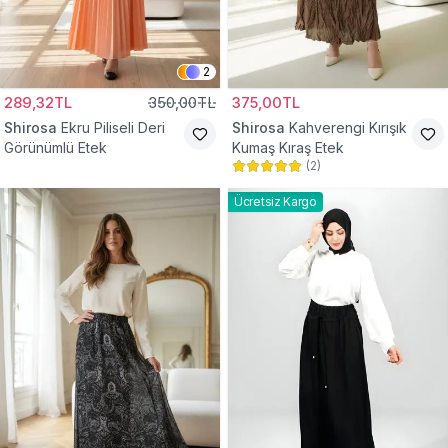
2
289,32TL
350,00TL
375,00TL
Shirosa
Ekru Piliseli Deri
Shirosa
Kahverengi Kırışık
Görünümlü Etek
Kumaş Kıraş Etek
(
2
)
Ücretsiz Kargo