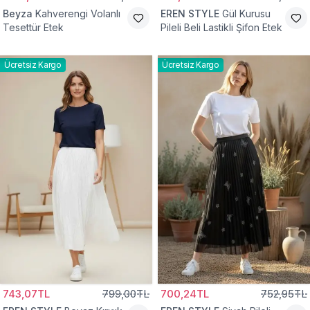
Beyza
Kahverengi Volanlı
EREN STYLE
Gül Kurusu
Tesettür Etek
Pileli Beli Lastikli Şifon Etek
Ücretsiz Kargo
Ücretsiz Kargo
743,07TL
799,00TL
700,24TL
752,95TL