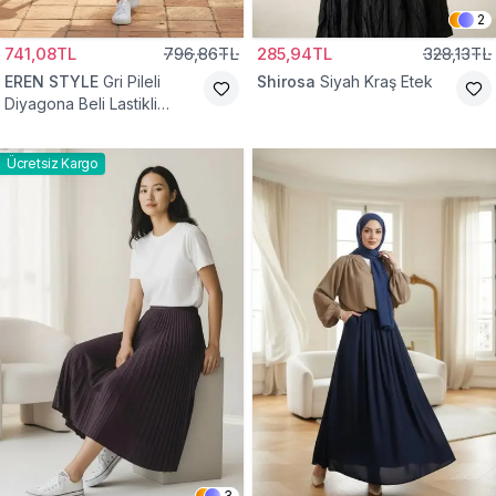
2
741,08TL
796,86TL
285,94TL
328,13TL
EREN STYLE
Gri Pileli
Shirosa
Siyah Kraş Etek
Diyagona Beli Lastikli
Pamuklu Etek
Ücretsiz Kargo
3