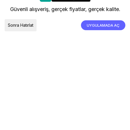
kullanıyoruz.
Kargo ve Teslimat
Güvenli alışveriş, gerçek fiyatlar, gerçek kalite.
İade, İptal ve Değişim
Çerez Tercihleri
Tümünü Kabul Et
Sonra Hatırlat
UYGULAMADA AÇ
TESLIMAT ÜLKESI
Türkiye
© 2026 Devr-i Tesettür -
Her Hakkı Saklıdır