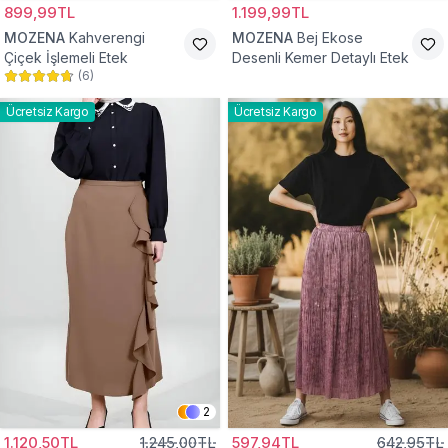
899,99TL
1.199,99TL
MOZENA
Kahverengi
MOZENA
Bej Ekose
Çiçek İşlemeli Etek
Desenli Kemer Detaylı Etek
(
6
)
Ücretsiz Kargo
Ücretsiz Kargo
2
1.120,50TL
1.245,00TL
597,94TL
642,95TL