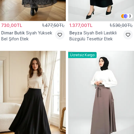
3
730,00TL
1.477,50TL
1.377,00TL
1.530,00TL
Dimar Butik
Siyah Yüksek
Beyza
Siyah Beli Lastikli
Bel Şifon Etek
Büzgülü Tesettür Etek
Ücretsiz Kargo