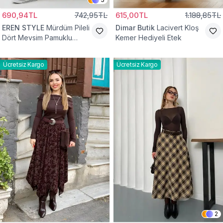
690,94TL
742,95TL
615,00TL
1.188,85TL
EREN STYLE
Mürdüm Pileli
Dimar Butik
Lacivert Kloş
Dört Mevsim Pamuklu
Kemer Hediyeli Etek
Dokuma Viskon Etek
Ücretsiz Kargo
Ücretsiz Kargo
2