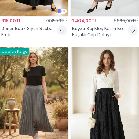
3
615,00TL
902,50TL
1.404,00TL
1.560,00TL
Dimar Butik
Siyah Scuba
Beyza
Bej Kloş Kesim Beli
Etek
Kuşaklı Cep Detaylı
Tesettür Etek
Ücretsiz Kargo