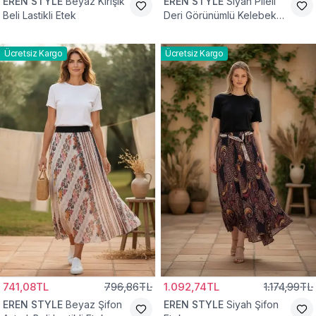
EREN STYLE
Beyaz Kırışık
EREN STYLE
Siyah Pileli
Beli Lastikli Etek
Deri Görünümlü Kelebek
ve Taş Detaylı Pamuklu
Viskon Etek
Ücretsiz Kargo
Ücretsiz Kargo
741,08TL
796,86TL
1.092,74TL
1.174,99TL
EREN STYLE
Beyaz Şifon
EREN STYLE
Siyah Şifon