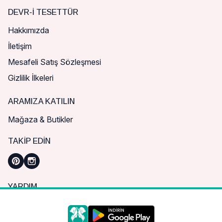
DEVR-I TESETTÜR
Hakkımızda
İletişim
Mesafeli Satış Sözleşmesi
Gizlilik İlkeleri
ARAMIZA KATILIN
Mağaza & Butikler
TAKIP EDIN
YARDIM
Sık Sorulan Sorular
Nasıl Sipariş Verebilirim?
Daha iyi bir alışveriş deneyimi için çerezleri